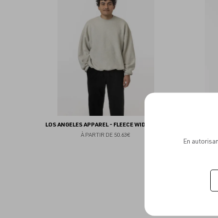
aux
favoris
LOS ANGELES APPAREL - FLEECE WIDE CREW
LOS ANG
À PARTIR DE
50.63€
En autorisan