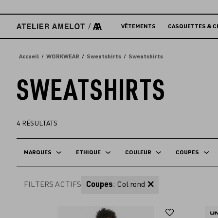
Accèder
directement
au
VÊTEMENTS
CASQUETTES & C
contenu
Accueil
WORKWEAR
Sweatshirts
Sweatshirts
SWEATSHIRTS
4
RÉSULTATS
MARQUES
ETHIQUE
COULEUR
COUPES
FILTERS ACTIFS
Coupes
: Col rond
Ajouter