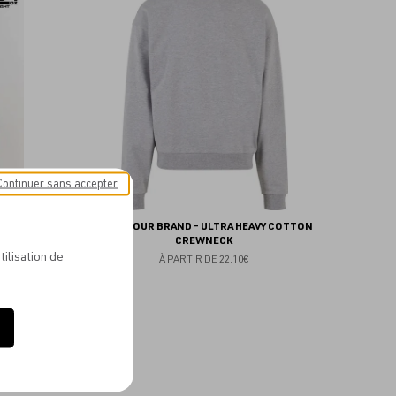
aux
aux
favoris
favoris
Continuer sans accepter
IDE CREW
BUILD YOUR BRAND - ULTRA HEAVY COTTON
CREWNECK
tilisation de
À PARTIR DE
22.10€