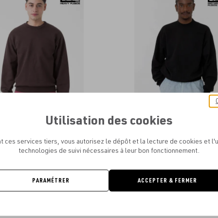
aux
favoris
Utilisation des cookies
ELES APPAREL - HEAVY FLEECE PO
LOS ANGELES APPAREL - FLEECE W
CREW 14 OZ
À PARTIR DE
45.17€
t ces services tiers, vous autorisez le dépôt et la lecture de cookies et l'u
À PARTIR DE
59.04€
technologies de suivi nécessaires à leur bon fonctionnement.
PARAMÉTRER
ACCEPTER & FERMER