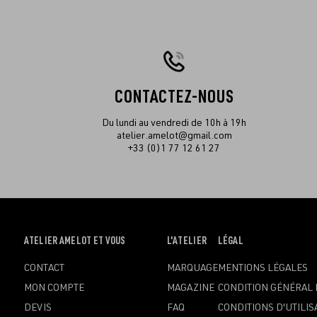
CONTACTEZ-NOUS
Du lundi au vendredi de 10h à 19h
atelier.amelot@gmail.com
+33 (0)1 77 12 61 27
OUVRIR
ATELIER AMELOT ET VOUS
OUVRIR
L'ATELIER
OUVRIR
LÉGAL
LE
LE
LE
CONTACT
MARQUAGE
MENTIONS LÉGALES
MENU
MENU
MENU
MON COMPTE
MAGAZINE
CONDITION GÉNÉRAL 
DEVIS
FAQ
CONDITIONS D'UTILIS