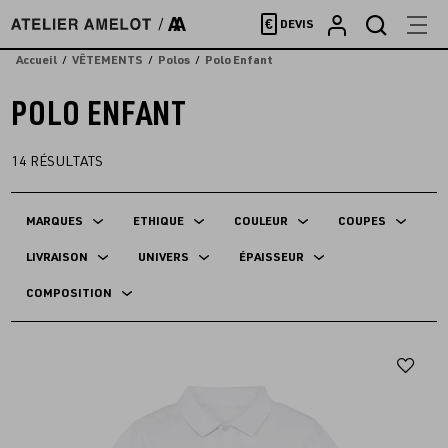
Accèder
€
DEVIS
directement
au
Accueil
VÊTEMENTS
Polos
Polo Enfant
contenu
POLO ENFANT
14
RÉSULTATS
MARQUES
ETHIQUE
COULEUR
COUPES
LIVRAISON
UNIVERS
ÉPAISSEUR
COMPOSITION
Aj
au
fav