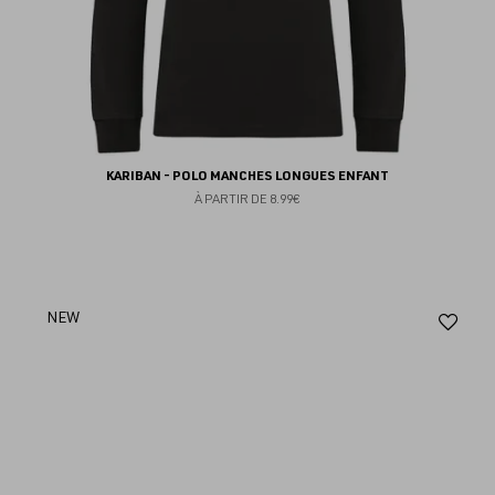
KARIBAN - POLO MANCHES LONGUES ENFANT
À PARTIR DE
8.99€
Aj
NEW
au
fav