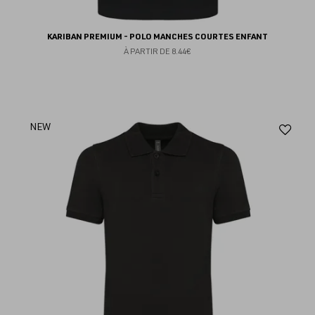
KARIBAN PREMIUM - POLO MANCHES COURTES ENFANT
À PARTIR DE
8.44€
Aj
NEW
au
fav