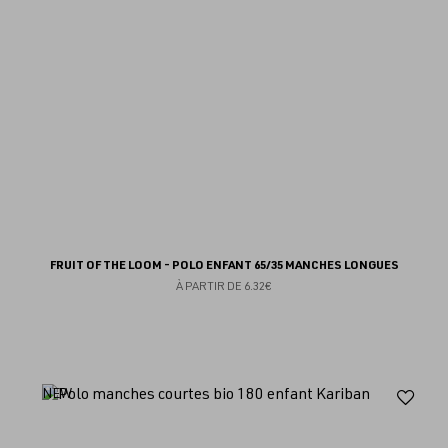
FRUIT OF THE LOOM - POLO ENFANT 65/35 MANCHES LONGUES
À PARTIR DE
6.32€
Aj
NEW
au