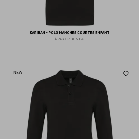
KARIBAN - POLO MANCHES COURTES ENFANT
À PARTIR DE
6.19€
Aj
NEW
au
fav