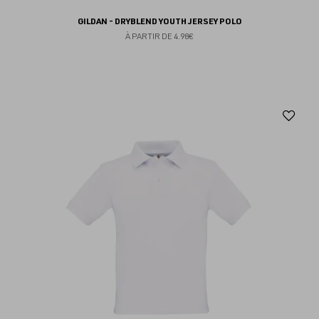
GILDAN - DRYBLEND YOUTH JERSEY POLO
À PARTIR DE
4.98€
Aj
au
fav