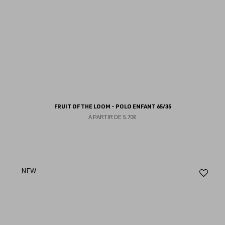
FRUIT OF THE LOOM - POLO ENFANT 65/35
À PARTIR DE
5.70€
Aj
NEW
au
fav