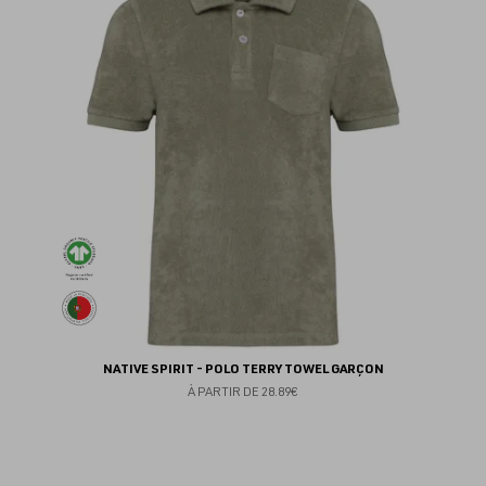
au
fav
NATIVE SPIRIT - POLO TERRY TOWEL GARÇON
À PARTIR DE
28.89€