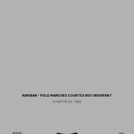
fav
KARIBAN - POLO MANCHES COURTES BIO 180 ENFANT
À PARTIR DE
7.82€
NEW