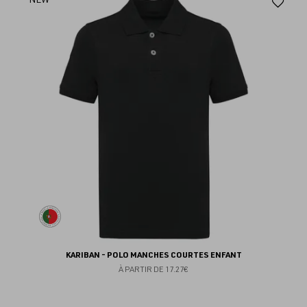
Aj
au
fav
KARIBAN - POLO MANCHES COURTES ENFANT
À PARTIR DE
17.27€