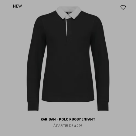
Aj
NEW
au
fav
KARIBAN - POLO RUGBY ENFANT
À PARTIR DE
4.29€