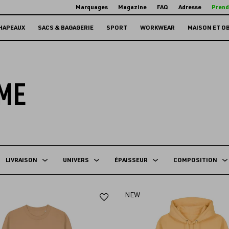
Marquages
Magazine
FAQ
Adresse
Prend
HAPEAUX
SACS & BAGAGERIE
SPORT
WORKWEAR
MAISON ET O
ME
LIVRAISON
UNIVERS
ÉPAISSEUR
COMPOSITION
Ajouter
NEW
aux