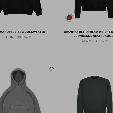
MA - OVERSIZE WOOL SWEATER
GRAMMA - ULTRA-HEAVYWEIGHT 
CREWNECK SWEATER 460G
À PARTIR DE
80.60€
À PARTIR DE
35.20€
Ajouter
aux
favoris