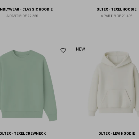
ENDLYWEAR - CLASSIC HOODIE
OLTEX - TEXEL HOODIE
À PARTIR DE
29.25€
À PARTIR DE
21.40€
Ajouter
NEW
aux
favoris
OLTEX - TEXEL CREWNECK
OLTEX - LEVI HOODIE