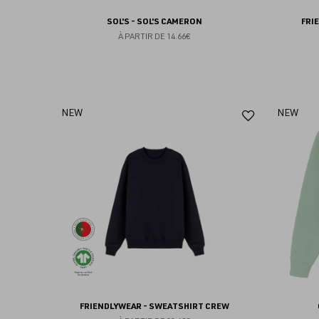
SOL'S - SOL'S CAMERON
FRI
À PARTIR DE
14.66€
Ajouter
NEW
NEW
aux
favoris
FRIENDLYWEAR - SWEATSHIRT CREW