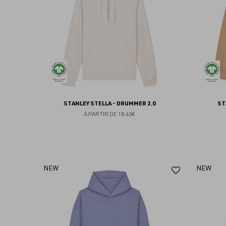
favoris
STANLEY STELLA - DRUMMER 2.0
ST
À PARTIR DE
18.45€
Ajouter
NEW
NEW
aux
favoris