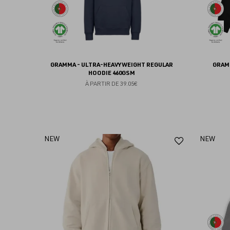
GRAMMA - ULTRA-HEAVYWEIGHT REGULAR
GRAM
HOODIE 460GSM
À PARTIR DE
39.05€
Ajouter
NEW
NEW
aux
favoris