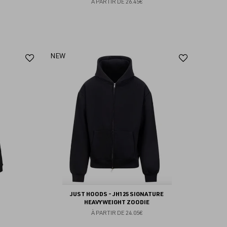
À PARTIR DE
26.45€
Ajouter
Ajoute
NEW
aux
aux
favoris
favoris
JUST HOODS - JH125 SIGNATURE
HEAVYWEIGHT ZOODIE
À PARTIR DE
24.05€