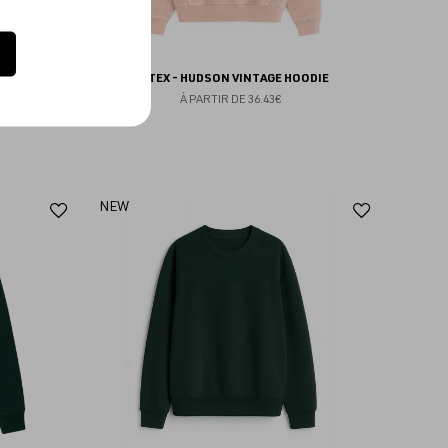
O
OLTEX - HUDSON VINTAGE HOODIE
À PARTIR DE
36.43€
Ajouter
Ajoute
NEW
aux
aux
favoris
favoris