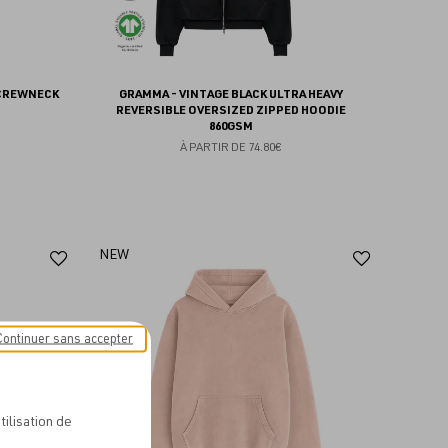
 CREWNECK
GRAMMA - VINTAGE BLACK ULTRA HEAVY
REVERSIBLE OVERSIZED ZIPPED HOODIE
860GSM
À PARTIR DE
74.80€
Ajouter
Ajoute
NEW
aux
aux
favoris
favoris
Continuer sans accepter
tilisation de