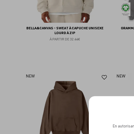
BELLA&CANVAS - SWEAT À CAPUCHE UNISEXE
GRAMMA
LOURD À ZIP
À PARTIR DE
32.44€
Ajouter
NEW
NEW
aux
favoris
En autorisan