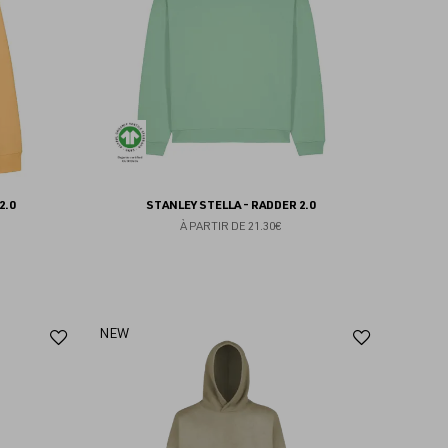
favoris
favoris
2.0
STANLEY STELLA - RADDER 2.0
À PARTIR DE
21.30€
Ajouter
Ajoute
NEW
aux
aux
favoris
favoris