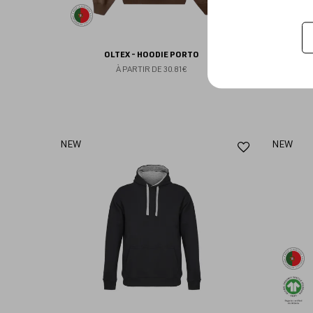
OLTEX - HOODIE PORTO
À PARTIR DE
30.81€
Ajouter
NEW
NEW
aux
favoris