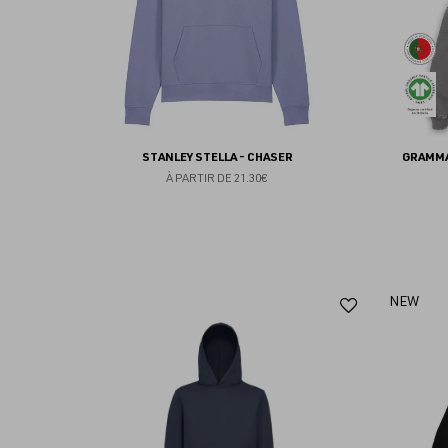
STANLEY STELLA - CHASER
GRAMMA
À PARTIR DE
21.30€
Ajouter
NEW
aux
favoris