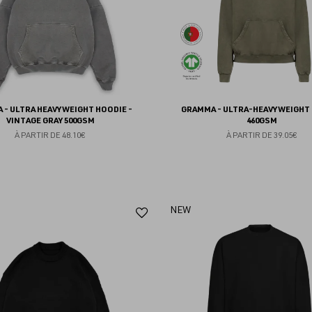
 - ULTRA HEAVYWEIGHT HOODIE -
GRAMMA - ULTRA-HEAVYWEIGHT
VINTAGE GRAY 500GSM
460GSM
À PARTIR DE
48.10€
À PARTIR DE
39.05€
Ajouter
NEW
aux
favoris