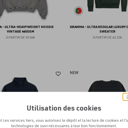
 - ULTRA-HEAVYWEIGHT HOODIE
GRAMMA - ULTRA REGULAR LUXURY
VINTAGE 465GSM
SWEATER
À PARTIR DE
39.04€
À PARTIR DE
45.22€
Ajouter
NEW
aux
favoris
Utilisation des cookies
t ces services tiers, vous autorisez le dépôt et la lecture de cookies et l'u
technologies de suivi nécessaires à leur bon fonctionnement.