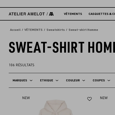
Accèder
directement
au
VÊTEMENTS
CASQUETTES & C
contenu
Accueil
VÊTEMENTS
Sweatshirts
Sweat-shirt Homme
SWEAT-SHIRT HOM
106
RÉSULTATS
MARQUES
ETHIQUE
COULEUR
COUPES
Ajouter
NEW
NEW
aux