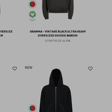
OVERSIZE
GRAMMA - VINTAGE BLACK ULTRA HEAVY
SM
OVERSIZED HOODIE 860GSM
À PARTIR DE
64.90€
Ajouter
Ajoute
NEW
aux
aux
favoris
favoris