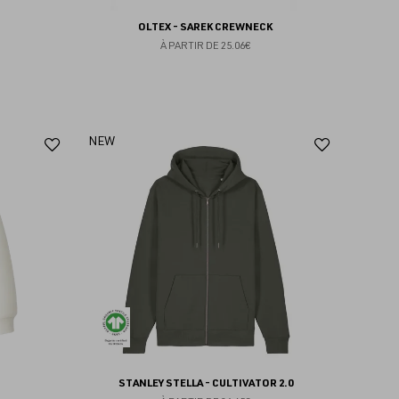
OLTEX - SAREK CREWNECK
À PARTIR DE
25.06€
Ajouter
Ajoute
NEW
aux
aux
favoris
favoris
STANLEY STELLA - CULTIVATOR 2.0