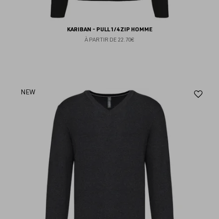
KARIBAN - PULL 1/4 ZIP HOMME
À PARTIR DE
22.70€
Aj
NEW
au
fav