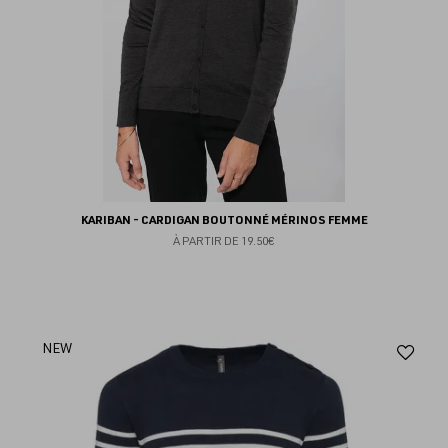
KARIBAN - CARDIGAN BOUTONNÉ MÉRINOS FEMME
À PARTIR DE
19.50€
Aj
NEW
au
fav