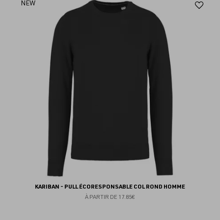
Aj
NEW
au
fav
KARIBAN - PULL ÉCORESPONSABLE COL ROND HOMME
À PARTIR DE
17.85€