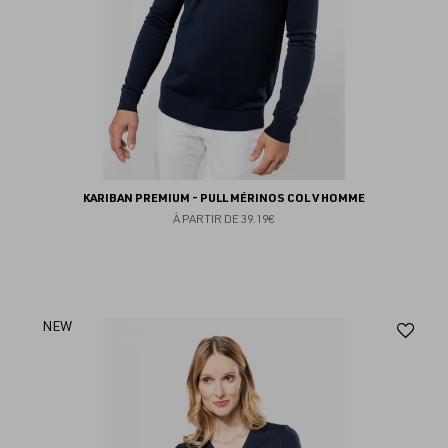
KARIBAN PREMIUM - PULL MÉRINOS COL V HOMME
À PARTIR DE
39.19€
Aj
NEW
au
fav