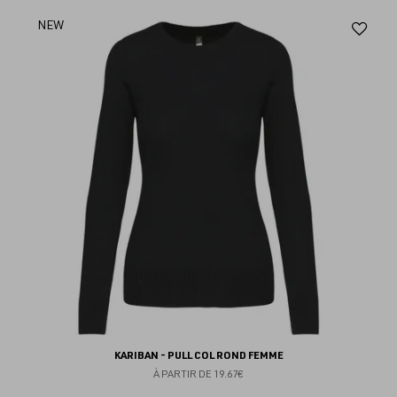
Aj
NEW
au
fav
KARIBAN - PULL COL ROND FEMME
À PARTIR DE
19.67€