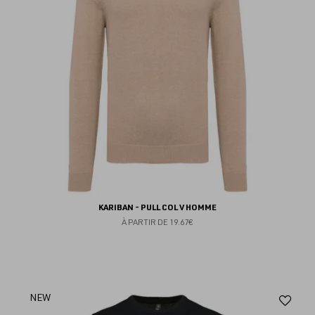
KARIBAN - PULL COL V HOMME
À PARTIR DE
19.67€
Aj
NEW