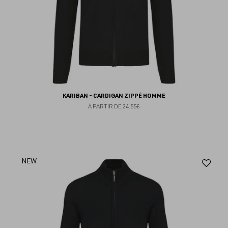
KARIBAN - CARDIGAN ZIPPÉ HOMME
À PARTIR DE
24.55€
Aj
NEW
au
fav