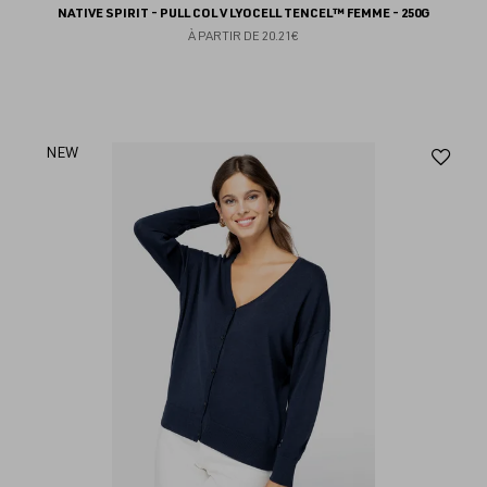
NATIVE SPIRIT - PULL COL V LYOCELL TENCEL™ FEMME - 250G
À PARTIR DE
20.21€
Aj
NEW
au
fav