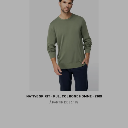
au
fav
NATIVE SPIRIT - PULL COL ROND HOMME - 230G
À PARTIR DE
26.19€