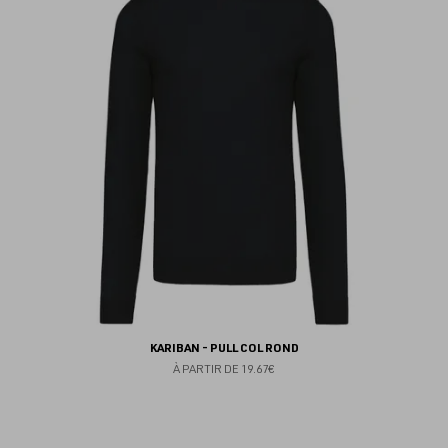
au
fav
KARIBAN - PULL COL ROND
À PARTIR DE
19.67€