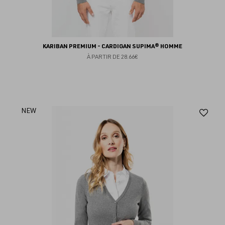
KARIBAN PREMIUM - CARDIGAN SUPIMA® HOMME
À PARTIR DE
28.66€
Aj
NEW
au
fav