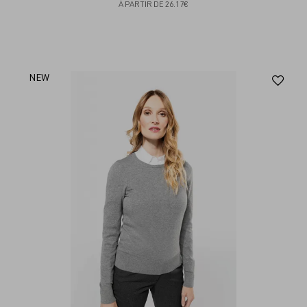
À PARTIR DE
26.17€
Aj
NEW
au
fav