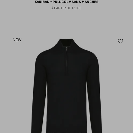
KARIBAN - PULL COL V SANS MANCHES
À PARTIR DE
16.33€
Aj
NEW
au
fav