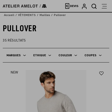
Accèder
€
DEVIS
directement
au
Accueil
VÊTEMENTS
Mailles
Pullover
contenu
PULLOVER
35
RÉSULTATS
MARQUES
ETHIQUE
COULEUR
COUPES
Aj
NEW
au
fav