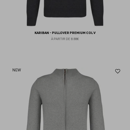
KARIBAN - PULLOVER PREMIUM COL V
À PARTIR DE
8.88€
Aj
NEW
au
fav