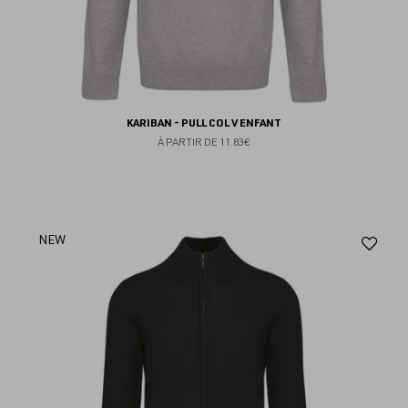
KARIBAN - PULL COL V ENFANT
À PARTIR DE
11.83€
Aj
NEW
au
fav