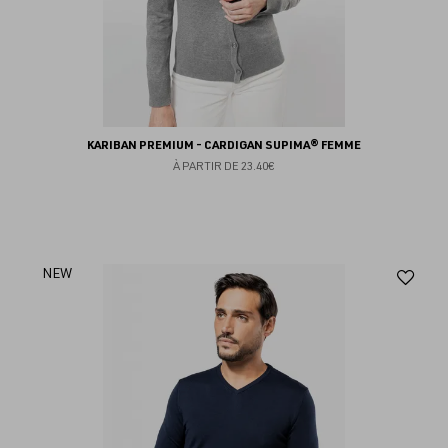
KARIBAN PREMIUM - CARDIGAN SUPIMA® FEMME
À PARTIR DE
23.40€
Aj
NEW
au
fav