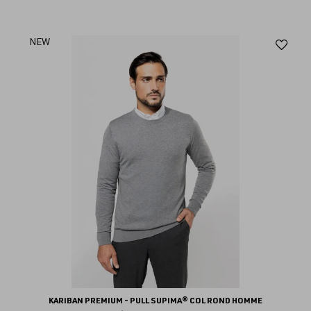
Aj
NEW
au
fav
KARIBAN PREMIUM - PULL SUPIMA® COL ROND HOMME