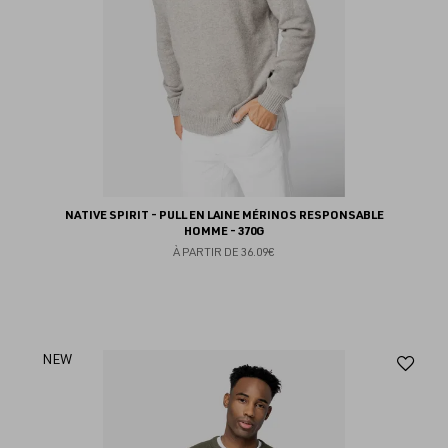
NATIVE SPIRIT - PULL EN LAINE MÉRINOS RESPONSABLE
HOMME - 370G
À PARTIR DE
36.09€
Aj
NEW
au
fav