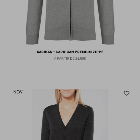
KARIBAN - CARDIGAN PREMIUM ZIPPÉ
À PARTIR DE
24.80€
Aj
NEW
au
fav