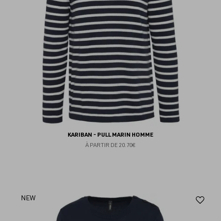
KARIBAN - PULL MARIN HOMME
À PARTIR DE
20.70€
Aj
NEW
au