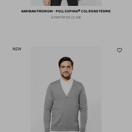
KARIBAN PREMIUM - PULL SUPIMA® COL ROND FEMME
À PARTIR DE
22.23€
Aj
NEW
au
fav