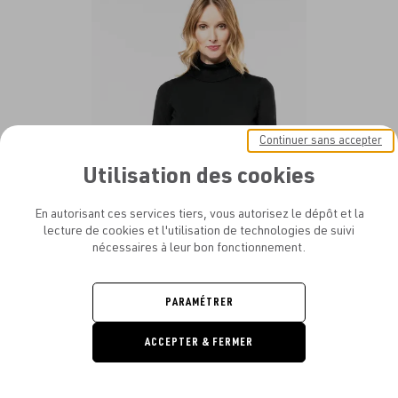
au
fav
Continuer sans accepter
Utilisation des cookies
En autorisant ces services tiers, vous autorisez le dépôt et la
lecture de cookies et l'utilisation de technologies de suivi
nécessaires à leur bon fonctionnement.
PARAMÉTRER
KARIBAN PREMIUM - PULL MÉRINOS COL ROULÉ FEMME
À PARTIR DE
34.06€
ACCEPTER & FERMER
DEMANDE
DE DEVIS