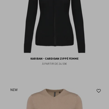
KARIBAN - CARDIGAN ZIPPÉ FEMME
À PARTIR DE
24.55€
Aj
NEW
au
fav