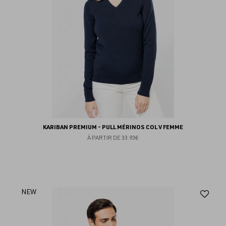
KARIBAN PREMIUM - PULL MÉRINOS COL V FEMME
À PARTIR DE
33.93€
Aj
NEW
au