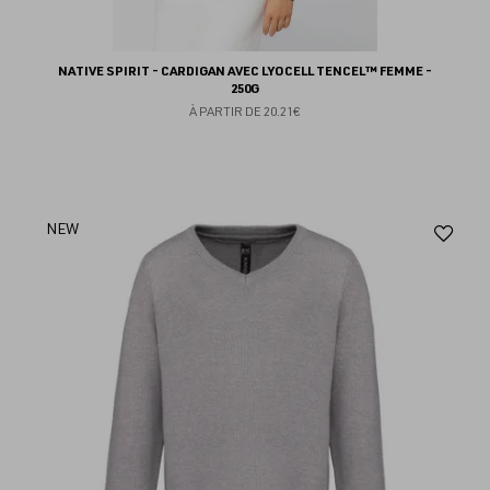
NATIVE SPIRIT - CARDIGAN AVEC LYOCELL TENCEL™ FEMME -
250G
À PARTIR DE
20.21€
Aj
NEW
au
fav