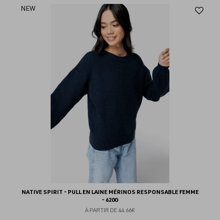
Aj
NEW
au
fav
NATIVE SPIRIT - PULL EN LAINE MÉRINOS RESPONSABLE FEMME
- 620G
À PARTIR DE
44.66€