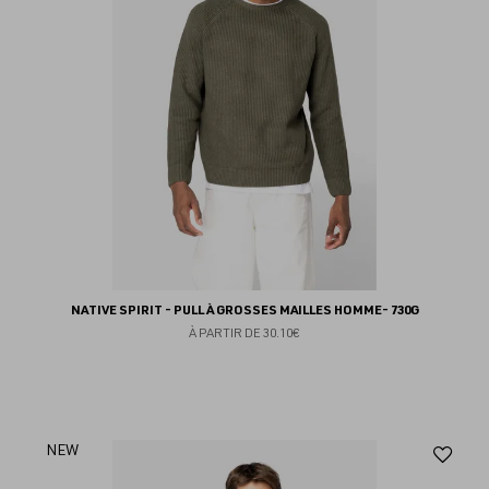
NATIVE SPIRIT - PULL À GROSSES MAILLES HOMME- 730G
À PARTIR DE
30.10€
Aj
NEW