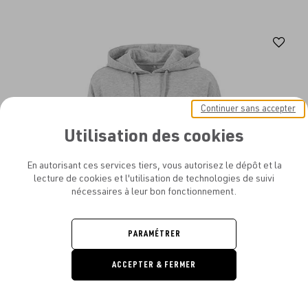
Aj
au
fav
Continuer sans accepter
Utilisation des cookies
En autorisant ces services tiers, vous autorisez le dépôt et la
lecture de cookies et l'utilisation de technologies de suivi
nécessaires à leur bon fonctionnement.
PARAMÉTRER
ACCEPTER & FERMER
DEMANDE
DE DEVIS
BUILD YOUR BRAND - LADIES' OVERSIZED HOODY