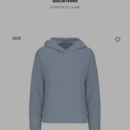
RAGLAN FEMME
À PARTIR DE
14.40€
Aj
NEW
au
fav