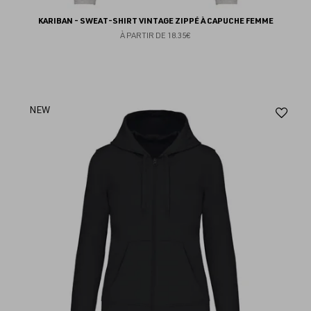
KARIBAN - SWEAT-SHIRT VINTAGE ZIPPÉ À CAPUCHE FEMME
À PARTIR DE
18.35€
Aj
NEW
au
fav