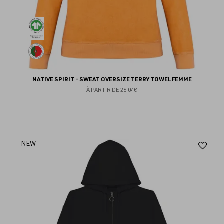
NATIVE SPIRIT - SWEAT OVERSIZE TERRY TOWEL FEMME
À PARTIR DE
26.04€
Aj
NEW
au
fav