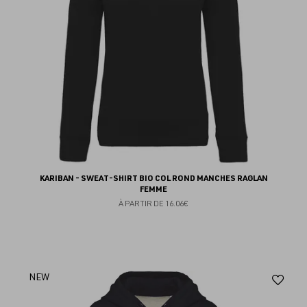
KARIBAN - SWEAT-SHIRT BIO COL ROND MANCHES RAGLAN
FEMME
À PARTIR DE
16.06€
Aj
NEW
au