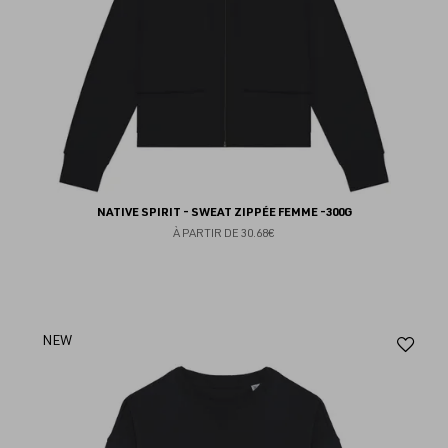
NATIVE SPIRIT - SWEAT ZIPPÉE FEMME -300G
À PARTIR DE
30.68€
Aj
NEW
au
fav