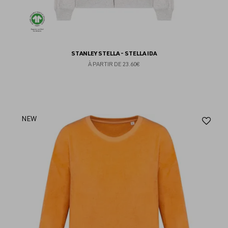
STANLEY STELLA - STELLA IDA
À PARTIR DE
23.60€
Aj
NEW
au
fav