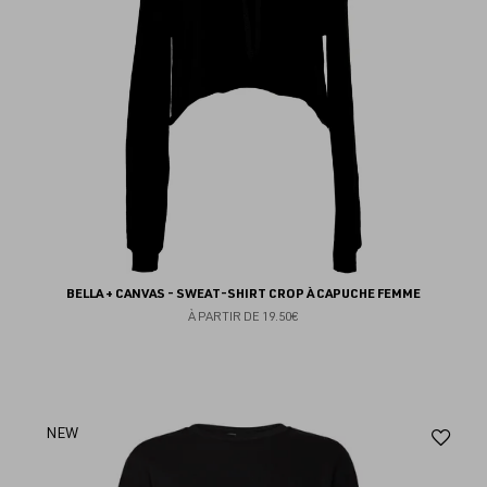
BELLA + CANVAS - SWEAT-SHIRT CROP À CAPUCHE FEMME
À PARTIR DE
19.50€
Aj
NEW
au