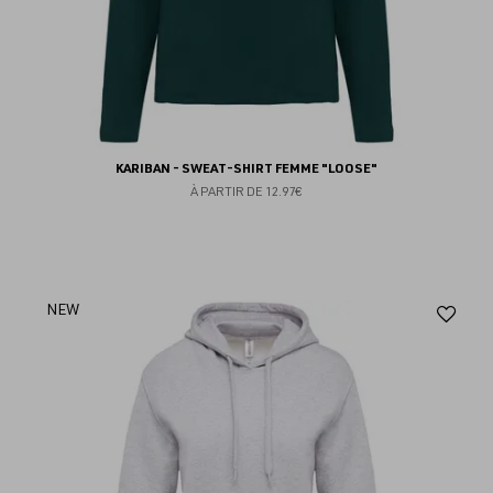
KARIBAN - SWEAT-SHIRT FEMME "LOOSE"
À PARTIR DE
12.97€
Aj
NEW
au
fav