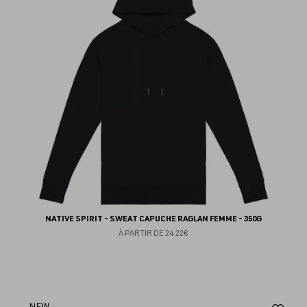
fav
NATIVE SPIRIT - SWEAT CAPUCHE RAGLAN FEMME - 350G
À PARTIR DE
24.22€
NEW