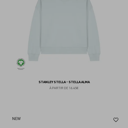
STANLEY STELLA - STELLA ALMA
À PARTIR DE
16.45€
Aj
NEW