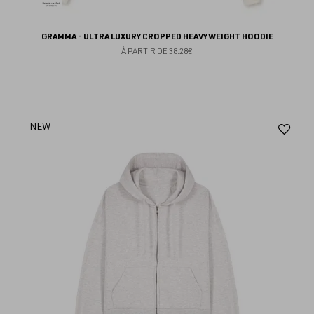
GRAMMA - ULTRA LUXURY CROPPED HEAVYWEIGHT HOODIE
À PARTIR DE
38.28€
Aj
NEW
au
fav