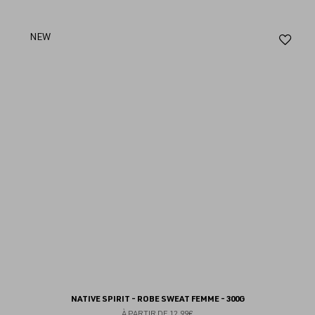
Aj
NEW
au
fav
NATIVE SPIRIT - ROBE SWEAT FEMME - 300G
À PARTIR DE
12.99€