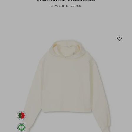
À PARTIR DE
22.60€
Aj
au
fav