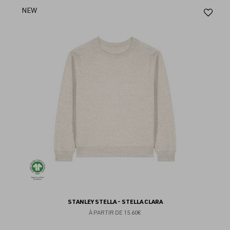
Aj
NEW
au
fav
STANLEY STELLA - STELLA CLARA
À PARTIR DE
15.60€