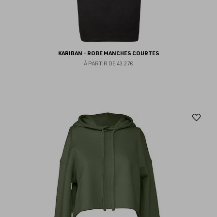
KARIBAN - ROBE MANCHES COURTES
À PARTIR DE
43.27€
Aj
au
fav