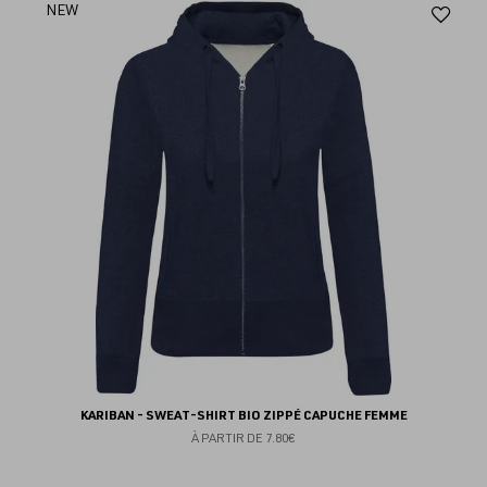
Aj
NEW
au
fav
KARIBAN - SWEAT-SHIRT BIO ZIPPÉ CAPUCHE FEMME
À PARTIR DE
7.80€