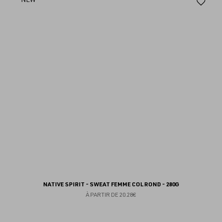
Aj
au
fav
NATIVE SPIRIT - SWEAT FEMME COL ROND - 280G
À PARTIR DE
20.28€