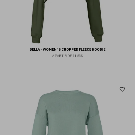
BELLA - WOMEN´S CROPPED FLEECE HOODIE
À PARTIR DE
11.53€
Aj
au
fav