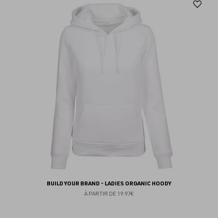
Aj
au
fav
BUILD YOUR BRAND - LADIES ORGANIC HOODY
À PARTIR DE
19.97€