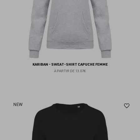
KARIBAN - SWEAT-SHIRT CAPUCHE FEMME
À PARTIR DE
13.07€
Aj
NEW
au
fav