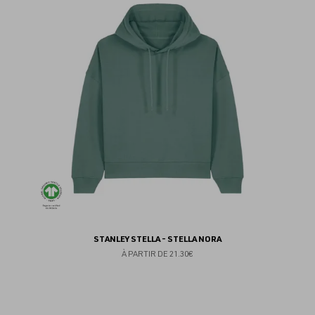
au
fav
STANLEY STELLA - STELLA NORA
À PARTIR DE
21.30€