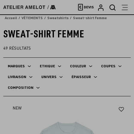
Accèder
€
DEVIS
directement
au
Accueil
VÊTEMENTS
Sweatshirts
Sweat-shirt Femme
contenu
SWEAT-SHIRT FEMME
49
RÉSULTATS
MARQUES
ETHIQUE
COULEUR
COUPES
LIVRAISON
UNIVERS
ÉPAISSEUR
COMPOSITION
Aj
NEW
au
fav