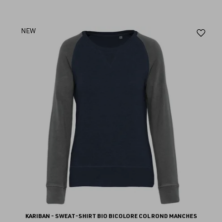
Aj
NEW
au
fav
KARIBAN - SWEAT-SHIRT BIO BICOLORE COL ROND MANCHES