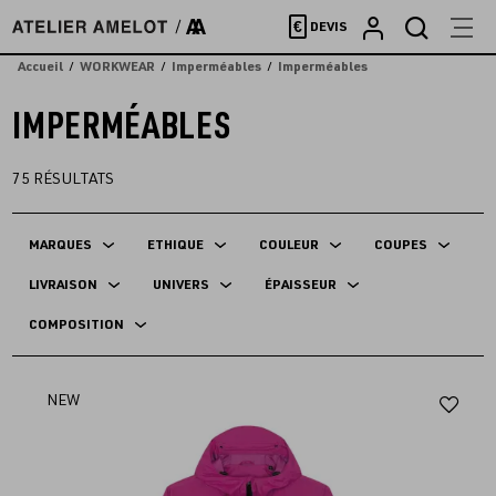
Accèder
€
DEVIS
directement
au
Accueil
WORKWEAR
Imperméables
Imperméables
contenu
IMPERMÉABLES
75
RÉSULTATS
MARQUES
ETHIQUE
COULEUR
COUPES
LIVRAISON
UNIVERS
ÉPAISSEUR
COMPOSITION
Aj
NEW
au
fav