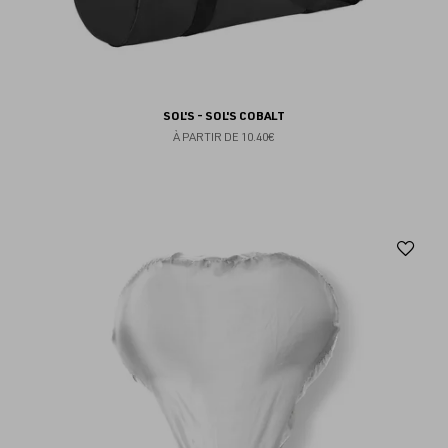
SOL'S - SOL'S COBALT
À PARTIR DE
10.40€
Aj
au
fav