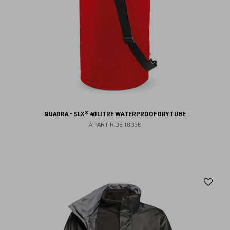
QUADRA - SLX® 40 LITRE WATERPROOF DRYTUBE
À PARTIR DE
18.33€
Aj
au
fav