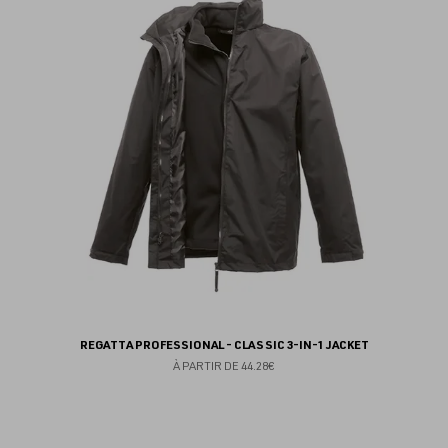
au
fav
REGATTA PROFESSIONAL - CLASSIC 3-IN-1 JACKET
À PARTIR DE
44.28€