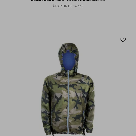
À PARTIR DE
14.46€
Aj
au
fav