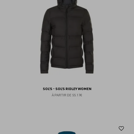
SOL'S - SOL'S RIDLEY WOMEN
À PARTIR DE
55.17€
Aj