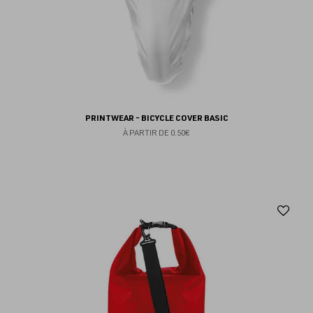
PRINTWEAR - BICYCLE COVER BASIC
À PARTIR DE
0.50€
Aj
au
fav