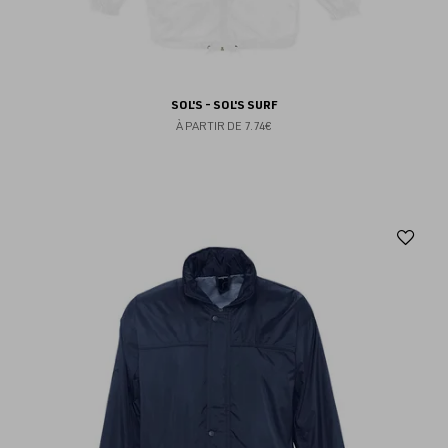
SOL'S - SOL'S SURF
À PARTIR DE
7.74€
Aj
au
fav