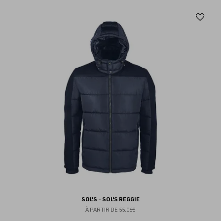
Aj
au
fav
SOL'S - SOL'S REGGIE
À PARTIR DE
55.06€