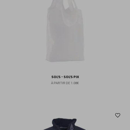
SOL'S - SOL'S PIX
À PARTIR DE
1.08€
Aj
au