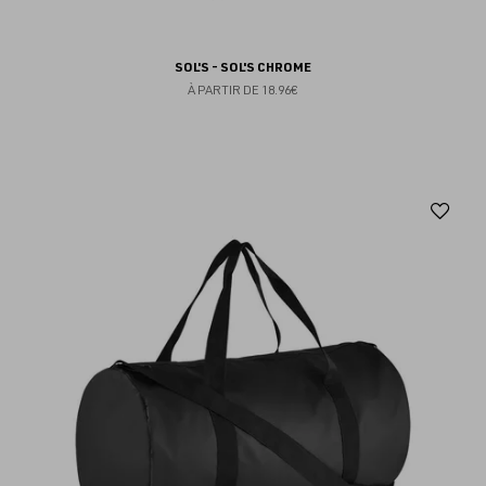
SOL'S - SOL'S CHROME
À PARTIR DE
18.96€
Aj
au
fav