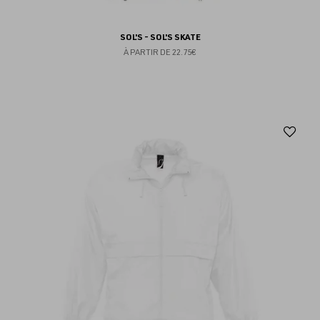
SOL'S - SOL'S SKATE
À PARTIR DE
22.75€
Aj
au
fav