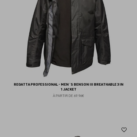
REGATTA PROFESSIONAL - MEN´S BENSON III BREATHABLE 3 IN
1 JACKET
À PARTIR DE
69.96€
Aj