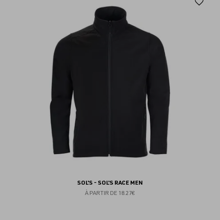
Aj
au
fav
SOL'S - SOL'S RACE MEN
À PARTIR DE
18.27€