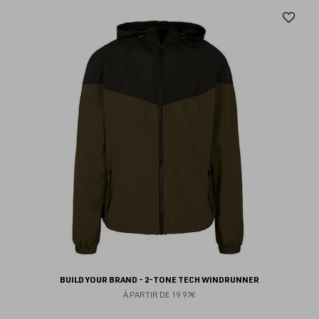
Aj
au
fav
BUILD YOUR BRAND - 2-TONE TECH WINDRUNNER
À PARTIR DE
19.97€