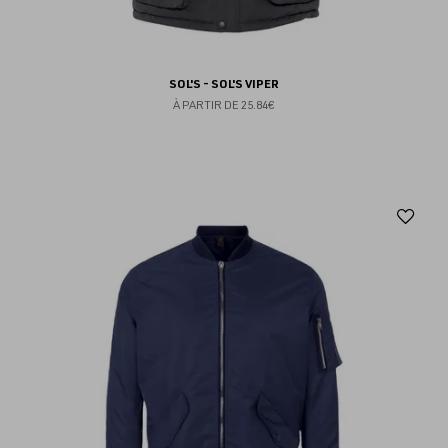
SOL'S - SOL'S VIPER
À PARTIR DE
25.84€
Aj
au
fav