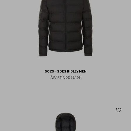
SOL'S - SOL'S RIDLEY MEN
À PARTIR DE
55.17€
Aj
au
fav