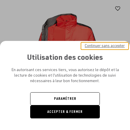
Aj
au
fav
Continuer sans accepter
Utilisation des cookies
En autorisant ces services tiers, vous autorisez le dépôt et la
lecture de cookies et l'utilisation de technologies de suivi
nécessaires à leur bon fonctionnement.
PARAMÉTRER
ACCEPTER & FERMER
DEMANDE
REGATTA CONTRAST COLLECTION - MEN´S CONTRAST
DE DEVIS
SOFTSHELL JACKET 3IN1
À PARTIR DE
22.98€