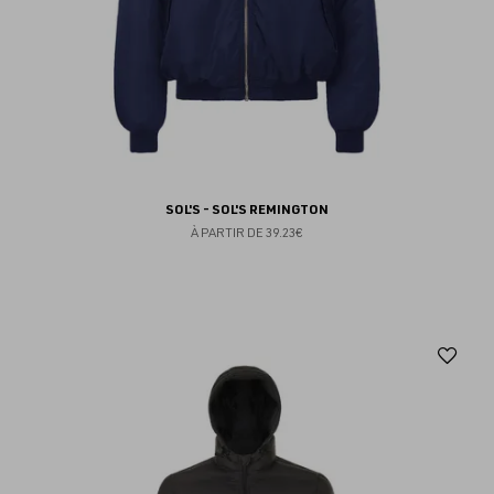
SOL'S - SOL'S REMINGTON
À PARTIR DE
39.23€
Aj
au
fav