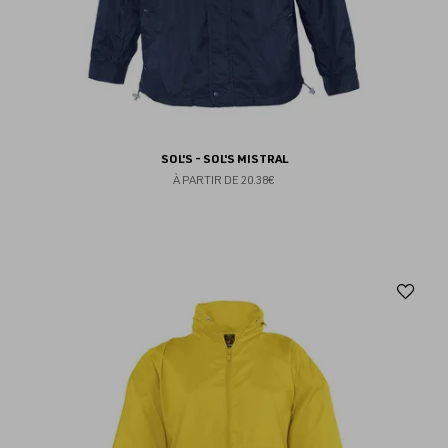
SOL'S - SOL'S MISTRAL
À PARTIR DE
20.38€
Aj
au
fav