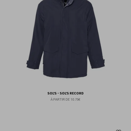
fav
SOL'S - SOL'S RECORD
À PARTIR DE
10.75€