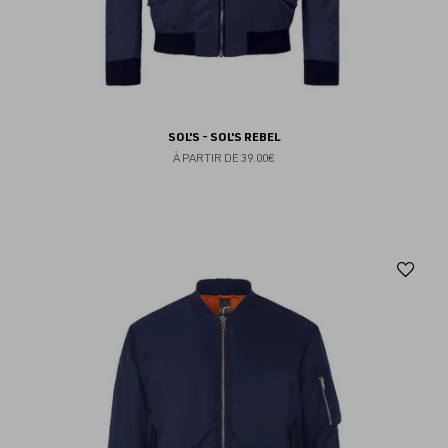
SOL'S - SOL'S REBEL
À PARTIR DE
39.00€
Aj
au
fav