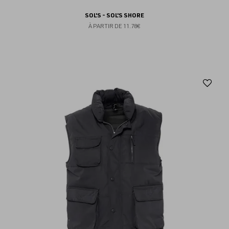
SOL'S - SOL'S SHORE
À PARTIR DE
11.78€
Aj
au
fav