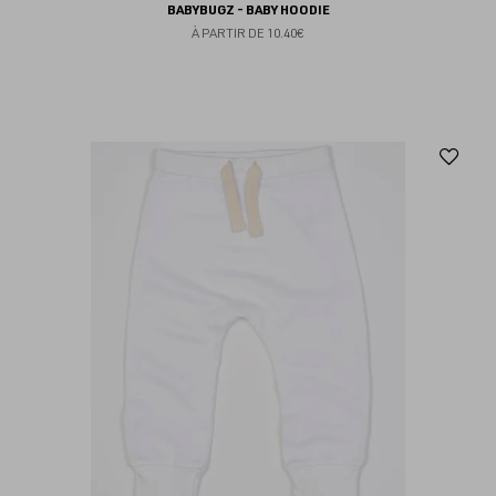
BABYBUGZ - BABY HOODIE
À PARTIR DE
10.40€
Aj
au
fav