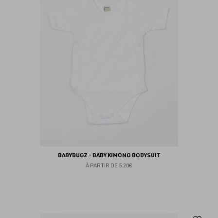
fav
BABYBUGZ - BABY KIMONO BODYSUIT
À PARTIR DE
5.20€