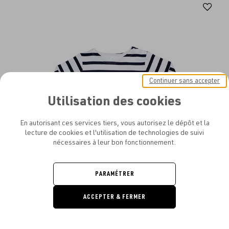
Aj
au
fav
Continuer sans accepter
Utilisation des cookies
En autorisant ces services tiers, vous autorisez le dépôt et la
lecture de cookies et l'utilisation de technologies de suivi
nécessaires à leur bon fonctionnement.
PARAMÉTRER
BABYBUGZ - BABY BRETON TOP
ACCEPTER & FERMER
DEMANDE
DE DEVIS
À PARTIR DE
6.60€