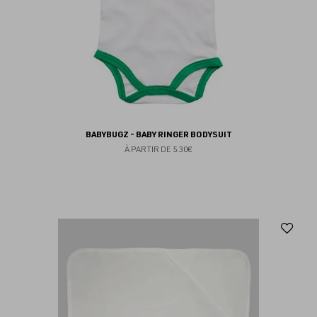
BABYBUGZ - BABY RINGER BODYSUIT
À PARTIR DE
5.30€
Aj
au
fav