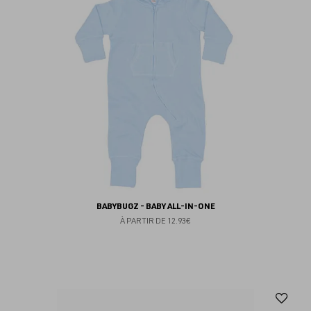
BABYBUGZ - BABY ALL-IN-ONE
À PARTIR DE
12.93€
Aj