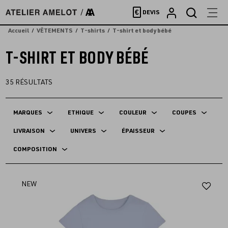
Accèder
€
DEVIS
directement
au
Accueil
VÊTEMENTS
T-shirts
T-shirt et body bébé
contenu
T-SHIRT ET BODY BÉBÉ
35
RÉSULTATS
MARQUES
ETHIQUE
COULEUR
COUPES
LIVRAISON
UNIVERS
ÉPAISSEUR
COMPOSITION
Aj
NEW
au
fav