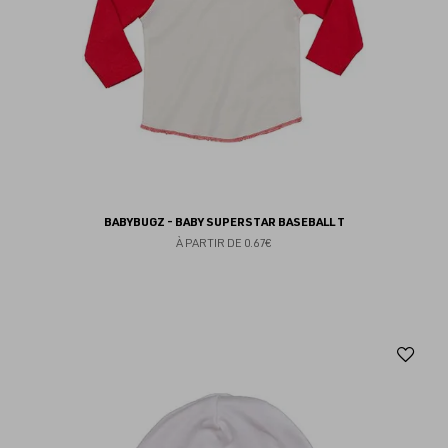
BABYBUGZ - BABY SUPERSTAR BASEBALL T
À PARTIR DE
0.67€
Aj
au
fav