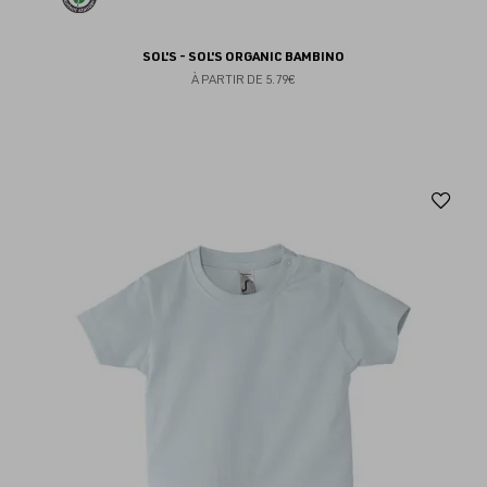
SOL'S - SOL'S ORGANIC BAMBINO
À PARTIR DE
5.79€
Aj
au
fav