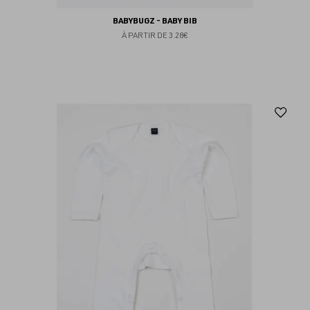
BABYBUGZ - BABY BIB
À PARTIR DE
3.28€
Aj
au
fav