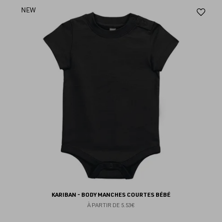
Aj
NEW
au
fav
KARIBAN - BODY MANCHES COURTES BÉBÉ
À PARTIR DE
5.53€