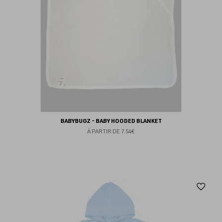
BABYBUGZ - BABY HOODED BLANKET
À PARTIR DE
7.54€
Aj
au
fav