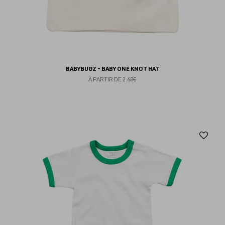
BABYBUGZ - BABY ONE KNOT HAT
À PARTIR DE
2.68€
Aj
au
fav