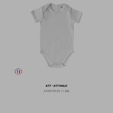
au
fav
ATF - ATF MALO
À PARTIR DE
11.50€