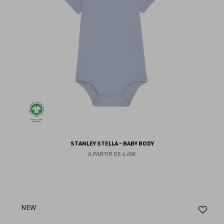
STANLEY STELLA - BABY BODY
À PARTIR DE
4.65€
Aj
NEW