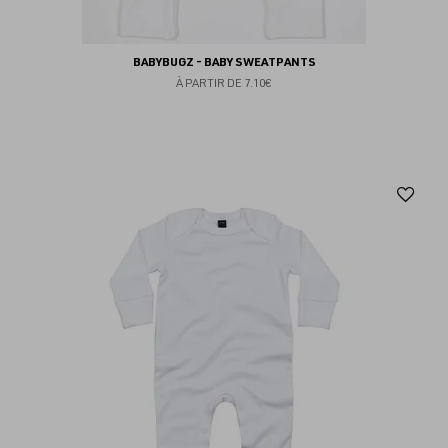
BABYBUGZ - BABY SWEATPANTS
À PARTIR DE
7.10€
Aj
au
fav