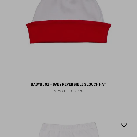
BABYBUGZ - BABY REVERSIBLE SLOUCH HAT
À PARTIR DE
0.62€
Aj
au