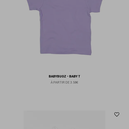
BABYBUGZ - BABY T
À PARTIR DE
3.58€
Aj
au