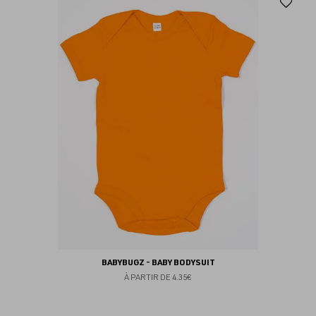
Aj
au
fav
BABYBUGZ - BABY BODYSUIT
À PARTIR DE
4.35€