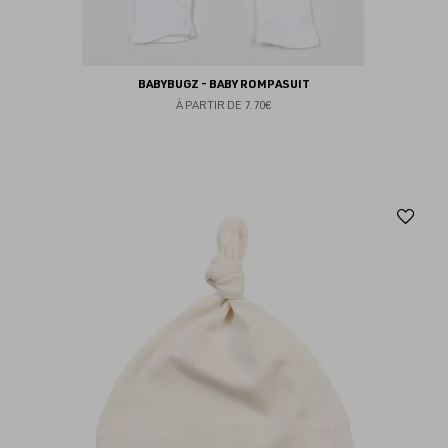
BABYBUGZ - BABY ROMPASUIT
À PARTIR DE
7.70€
Aj
au
fav