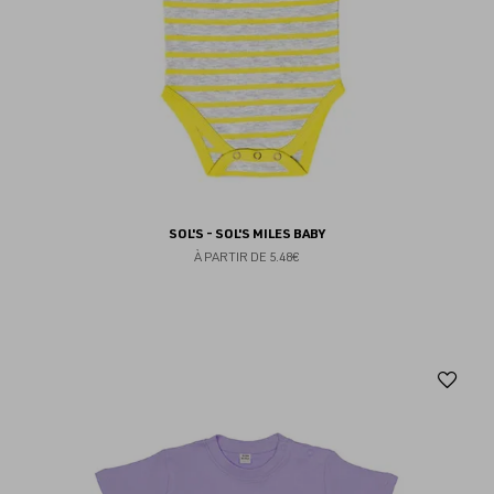
SOL'S - SOL'S MILES BABY
À PARTIR DE
5.48€
Aj
au
fav