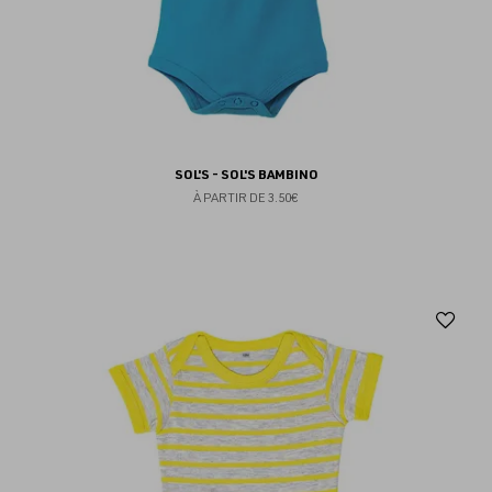
SOL'S - SOL'S BAMBINO
À PARTIR DE
3.50€
Aj
au
fav