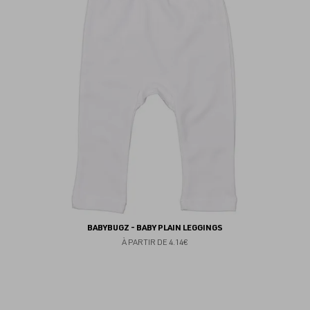
fav
BABYBUGZ - BABY PLAIN LEGGINGS
À PARTIR DE
4.14€