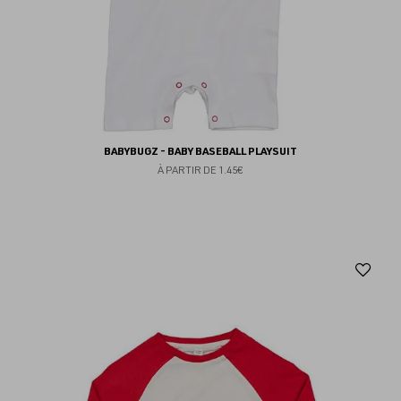
BABYBUGZ - BABY BASEBALL PLAYSUIT
À PARTIR DE
1.45€
Aj
au
fav