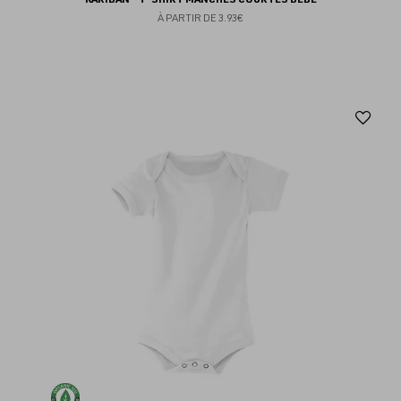
À PARTIR DE
3.93€
Aj
au
fav