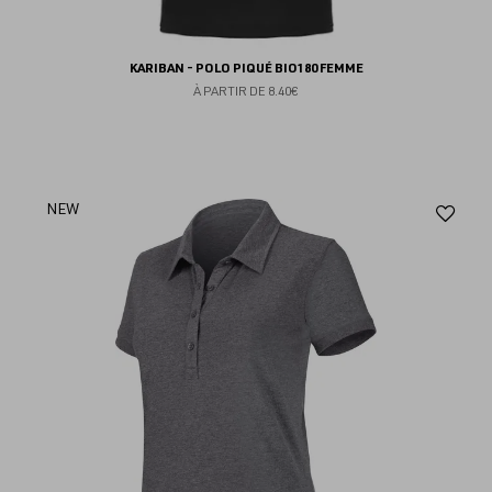
KARIBAN - POLO PIQUÉ BIO180 FEMME
À PARTIR DE
8.40€
Aj
NEW
au
fav