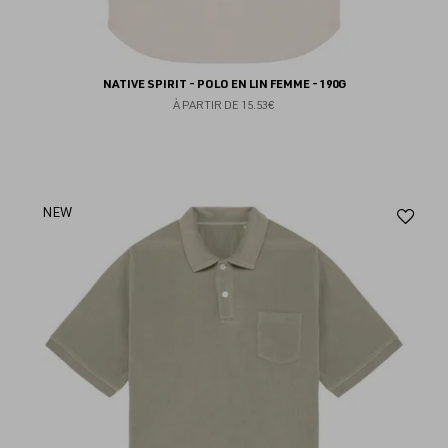
NATIVE SPIRIT - POLO EN LIN FEMME - 190G
À PARTIR DE
15.53€
Aj
NEW
au
fav