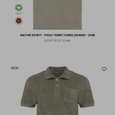
NATIVE SPIRIT - POLO TERRY TOWEL HOMME - 210G
À PARTIR DE
32.84€
Aj
NEW
au
fav