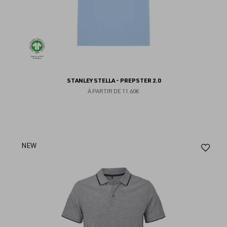
STANLEY STELLA - PREPSTER 2.0
À PARTIR DE
11.60€
Aj
NEW
au
fav