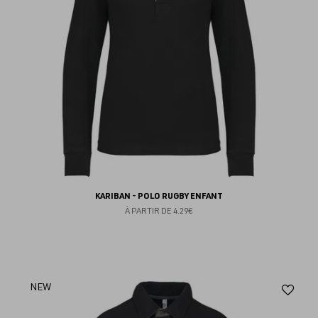
KARIBAN - POLO RUGBY ENFANT
À PARTIR DE
4.29€
Aj
NEW
au