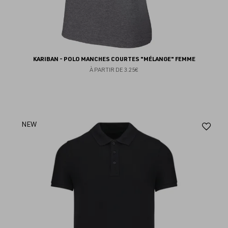
KARIBAN - POLO MANCHES COURTES "MÉLANGE" FEMME
À PARTIR DE
3.25€
Aj
NEW
au
fav