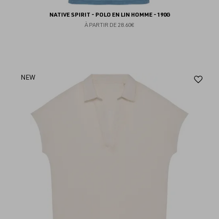
NATIVE SPIRIT - POLO EN LIN HOMME - 190G
À PARTIR DE
28.60€
Aj
NEW
au
fav