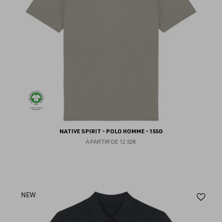
NATIVE SPIRIT - POLO HOMME - 155G
À PARTIR DE
12.52€
Aj
NEW
au