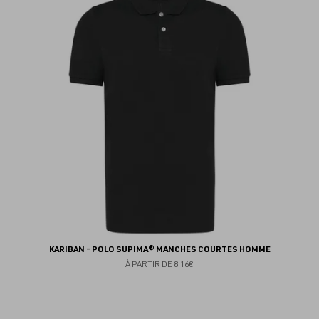
au
fav
KARIBAN - POLO SUPIMA® MANCHES COURTES HOMME
À PARTIR DE
8.16€