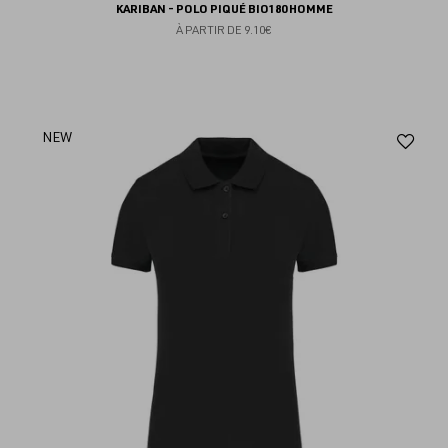
KARIBAN - POLO PIQUÉ BIO180 HOMME
À PARTIR DE
9.10€
Aj
NEW
au
fav