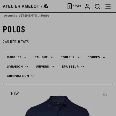
Accèder
€
DEVIS
directement
au
Accueil
VÊTEMENTS
Polos
contenu
POLOS
245
RÉSULTATS
MARQUES
ETHIQUE
COULEUR
COUPES
LIVRAISON
UNIVERS
ÉPAISSEUR
COMPOSITION
Aj
NEW
au
fav