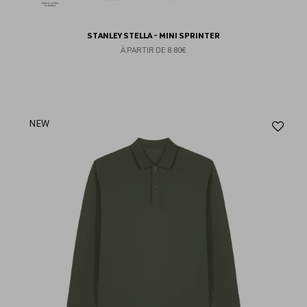
STANLEY STELLA - MINI SPRINTER
À PARTIR DE
8.80€
Aj
NEW
au
fav