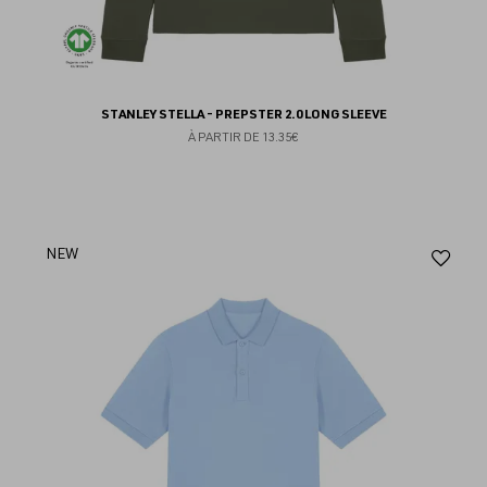
STANLEY STELLA - PREPSTER 2.0 LONG SLEEVE
À PARTIR DE
13.35€
Aj
NEW
au
fav