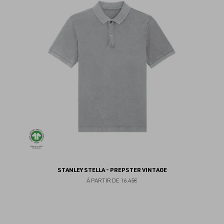
au
fav
STANLEY STELLA - PREPSTER VINTAGE
À PARTIR DE
16.45€