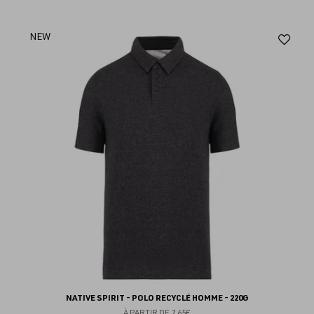
Aj
NEW
au
fav
NATIVE SPIRIT - POLO RECYCLÉ HOMME - 220G
À PARTIR DE
7.65€