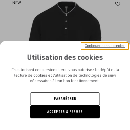
Aj
NEW
au
fav
Continuer sans accepter
Utilisation des cookies
En autorisant ces services tiers, vous autorisez le dépôt et la
lecture de cookies et l'utilisation de technologies de suivi
nécessaires à leur bon fonctionnement.
PARAMÉTRER
KARIBAN - POLO COL MAO MANCHES COURTES HOMME
ACCEPTER & FERMER
DEMANDE
DE DEVIS
À PARTIR DE
11.29€