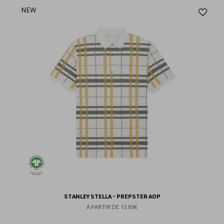
Aj
NEW
au
fav
STANLEY STELLA - PREPSTER AOP
À PARTIR DE
15.85€