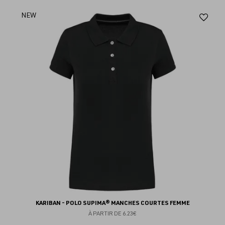
Aj
NEW
au
fav
KARIBAN - POLO SUPIMA® MANCHES COURTES FEMME
À PARTIR DE
6.23€