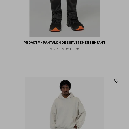
PROACT® - PANTALON DE SURVÊTEMENT ENFANT
À PARTIR DE
11.12€
Aj
au
fav