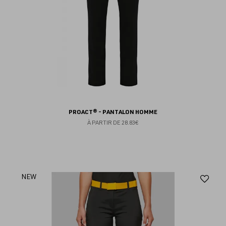
PROACT® - PANTALON HOMME
À PARTIR DE
28.83€
Aj
NEW
au
fav