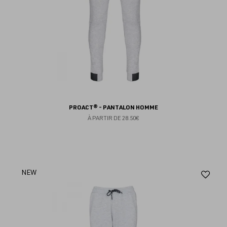
PROACT® - PANTALON HOMME
À PARTIR DE
28.50€
Aj
NEW
au
fav