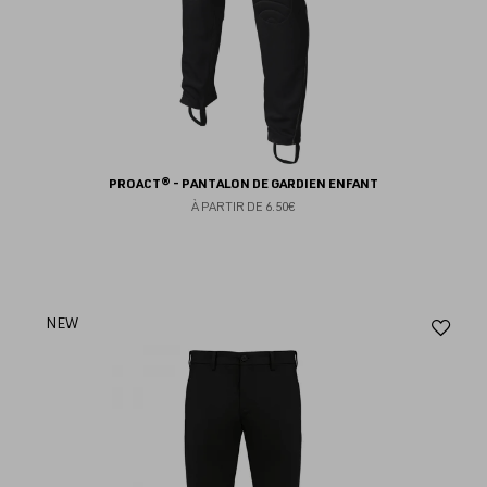
PROACT® - PANTALON DE GARDIEN ENFANT
À PARTIR DE
6.50€
Aj
NEW
au
fav