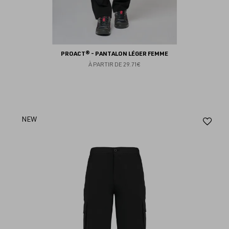
PROACT® - PANTALON LÉGER FEMME
À PARTIR DE
29.71€
Aj
NEW
au
fav