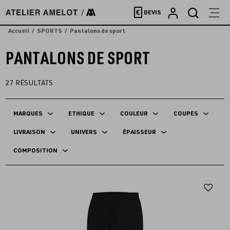
Accèder
€
DEVIS
directement
au
Accueil
SPORTS
Pantalons de sport
contenu
PANTALONS DE SPORT
27
RÉSULTATS
MARQUES
ETHIQUE
COULEUR
COUPES
LIVRAISON
UNIVERS
ÉPAISSEUR
COMPOSITION
Aj
au
fav