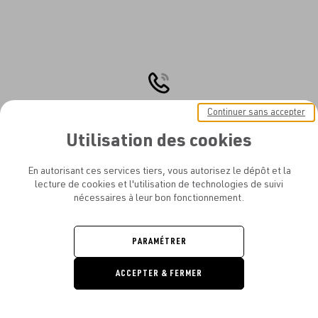
Continuer sans accepter
CONTACTEZ-NOUS
Du lundi au vendredi de 10h à 19h
Utilisation des cookies
atelier.amelot@gmail.com
+33 (0)1 77 12 61 27
En autorisant ces services tiers, vous autorisez le dépôt et la
lecture de cookies et l'utilisation de technologies de suivi
nécessaires à leur bon fonctionnement.
FABRICATION RAPIDE
PARAMÉTRER
Demander un délai express
ACCEPTER & FERMER
sur une large gamme
DEMANDE
DE DEVIS
de produits