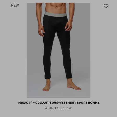
Aj
NEW
au
fav
PROACT® - COLLANT SOUS-VÊTEMENT SPORT HOMME
À PARTIR DE
15.49€