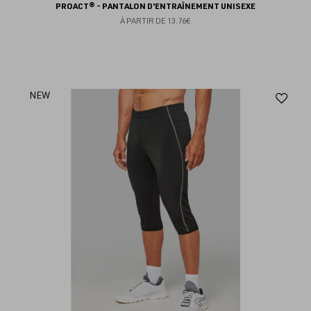
PROACT® - PANTALON D'ENTRAÎNEMENT UNISEXE
À PARTIR DE
13.76€
Aj
NEW
au
fav