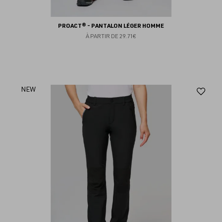
PROACT® - PANTALON LÉGER HOMME
À PARTIR DE
29.71€
Aj
NEW
au
fav