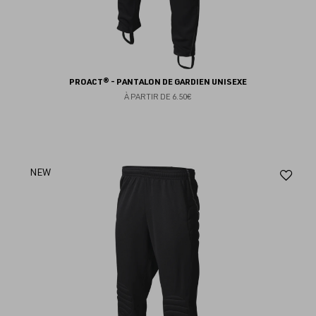
PROACT® - PANTALON DE GARDIEN UNISEXE
À PARTIR DE
6.50€
Aj
NEW
au
fav