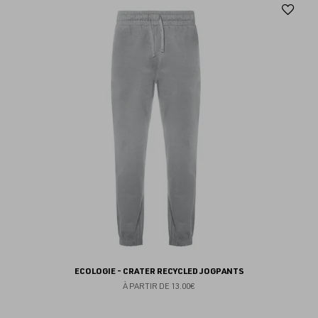
Aj
au
fav
ECOLOGIE - CRATER RECYCLED JOGPANTS
À PARTIR DE
13.00€