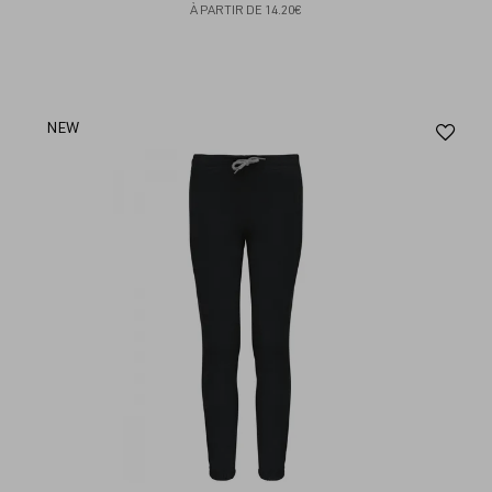
À PARTIR DE
14.20€
Aj
NEW
au
fav