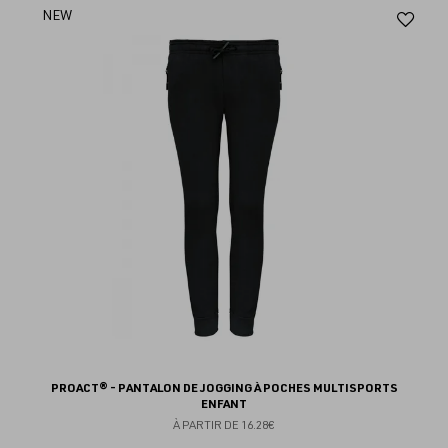
Aj
NEW
au
fav
PROACT® - PANTALON DE JOGGING À POCHES MULTISPORTS
ENFANT
À PARTIR DE
16.28€