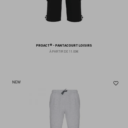
PROACT® - PANTACOURT LOISIRS
À PARTIR DE
11.00€
Aj
NEW
au
fav