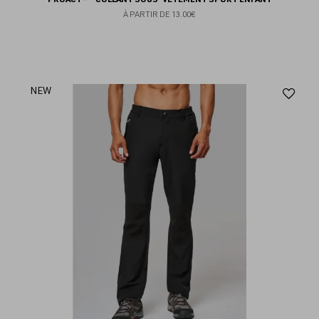
À PARTIR DE
13.00€
Aj
NEW
au
fav