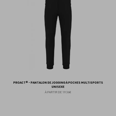
fav
PROACT® - PANTALON DE JOGGING À POCHES MULTISPORTS
UNISEXE
À PARTIR DE
19.36€