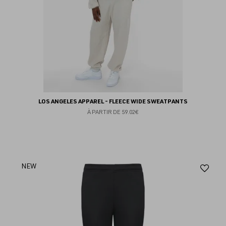
LOS ANGELES APPAREL - FLEECE WIDE SWEATPANTS
À PARTIR DE
59.02€
Aj
NEW
au
fav