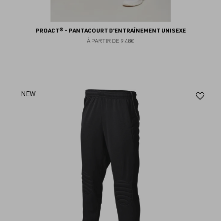
PROACT® - PANTACOURT D'ENTRAÎNEMENT UNISEXE
À PARTIR DE
9.48€
Aj
NEW
au
fav