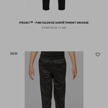
PROACT® - PANTALON DE SURVÊTEMENT UNISEXE
À PARTIR DE
11.63€
Aj
NEW
au
fav