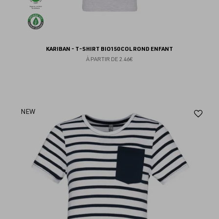
KARIBAN - T-SHIRT BIO150 COL ROND ENFANT
À PARTIR DE
2.46€
Aj
NEW
au
fav