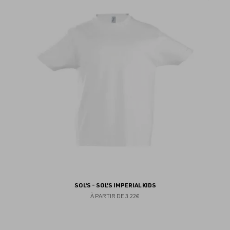
au
fav
SOL'S - SOL'S IMPERIAL KIDS
À PARTIR DE
3.22€