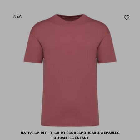
Aj
NEW
au
fav
NATIVE SPIRIT - T-SHIRT ÉCORESPONSABLE À ÉPAULES
TOMBANTES ENFANT