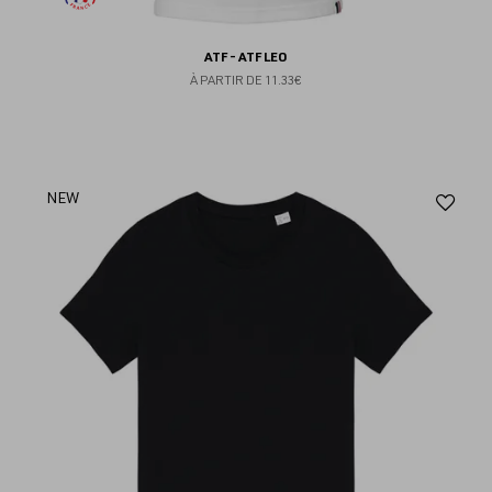
ATF - ATF LEO
À PARTIR DE
11.33€
Aj
NEW
au
fav