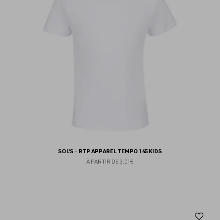
fav
SOL'S - RTP APPAREL TEMPO 145 KIDS
À PARTIR DE
3.01€
Aj