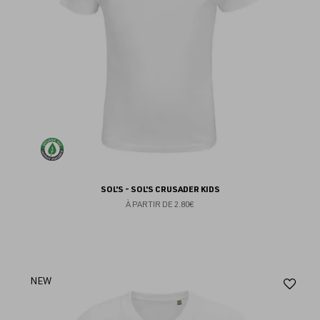
SOL'S - SOL'S CRUSADER KIDS
À PARTIR DE
2.80€
Aj
NEW
au