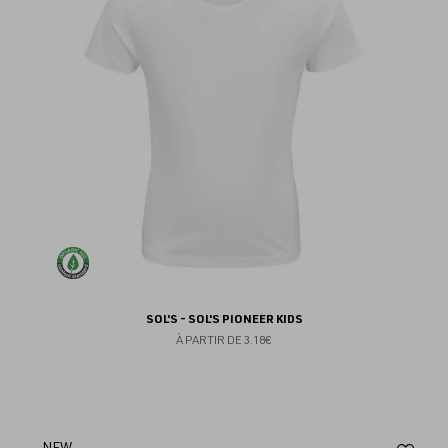
fav
SOL'S - SOL'S PIONEER KIDS
À PARTIR DE
3.18€
NEW