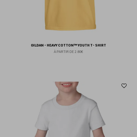
GILDAN - HEAVY COTTON™ YOUTH T- SHIRT
À PARTIR DE
2.80€
Aj
au
fav