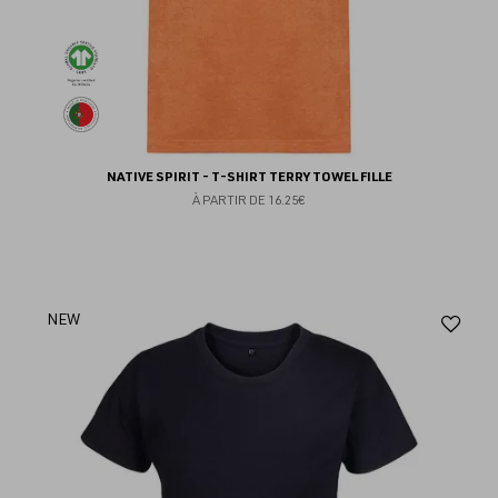
NATIVE SPIRIT - T-SHIRT TERRY TOWEL FILLE
À PARTIR DE
16.25€
Aj
NEW
au
fav