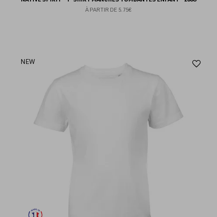
À PARTIR DE
5.75€
Aj
NEW
au
fav