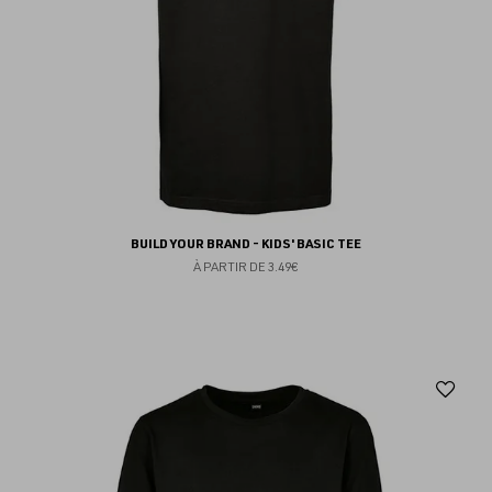
BUILD YOUR BRAND - KIDS' BASIC TEE
À PARTIR DE
3.49€
Aj
au
fav