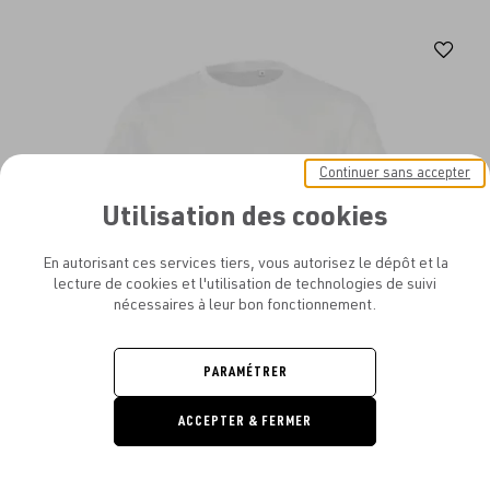
Aj
au
fav
Continuer sans accepter
Utilisation des cookies
En autorisant ces services tiers, vous autorisez le dépôt et la
lecture de cookies et l'utilisation de technologies de suivi
nécessaires à leur bon fonctionnement.
PARAMÉTRER
ACCEPTER & FERMER
DEMANDE
DE DEVIS
SOL'S - SOL'S REGENT FIT KIDS
À PARTIR DE
3.19€