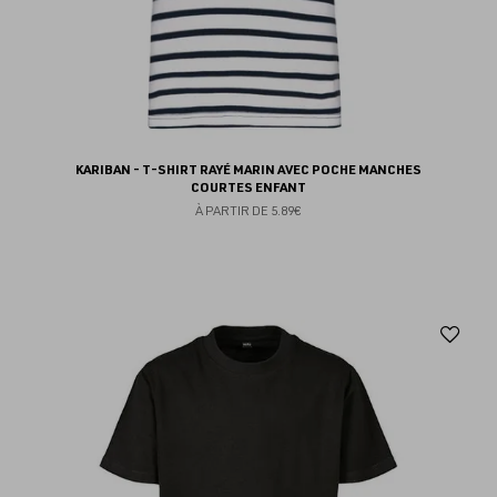
KARIBAN - T-SHIRT RAYÉ MARIN AVEC POCHE MANCHES
COURTES ENFANT
À PARTIR DE
5.89€
Aj
au
fav