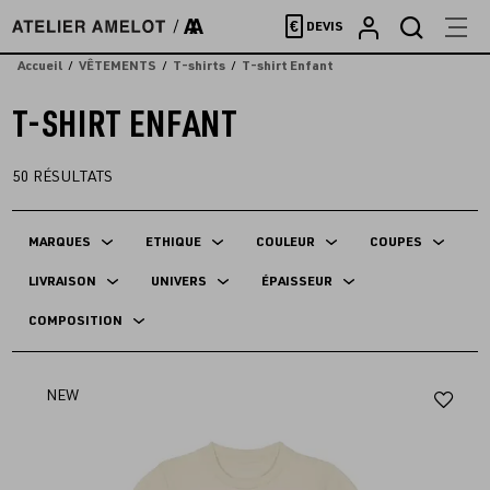
Accèder
€
DEVIS
directement
au
Accueil
VÊTEMENTS
T-shirts
T-shirt Enfant
contenu
T-SHIRT ENFANT
50
RÉSULTATS
MARQUES
ETHIQUE
COULEUR
COUPES
LIVRAISON
UNIVERS
ÉPAISSEUR
COMPOSITION
Aj
NEW
au
fav