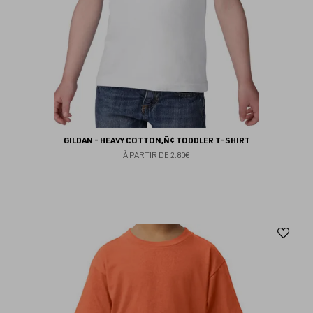
GILDAN - HEAVY COTTON‚Ñ¢ TODDLER T-SHIRT
À PARTIR DE
2.80€
Aj
au
fav