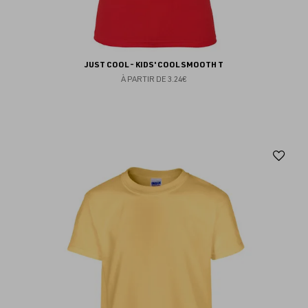
JUST COOL - KIDS' COOL SMOOTH T
À PARTIR DE
3.24€
Aj
au
fav