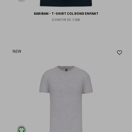
KARIBAN - T-SHIRT COL ROND ENFANT
À PARTIR DE
7.00€
Aj
NEW
au
fav