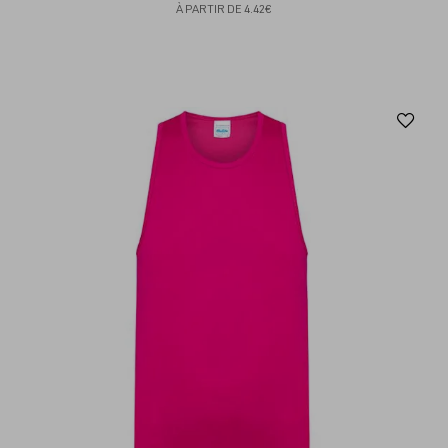
À PARTIR DE
4.42€
Aj
au
fav