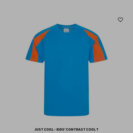
Aj
au
fav
JUST COOL - KIDS' CONTRAST COOL T