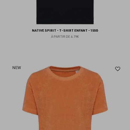
NATIVE SPIRIT - T-SHIRT ENFANT - 155G
À PARTIR DE
4.79€
Aj
NEW
au
fav