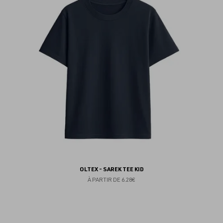
au
fav
OLTEX - SAREK TEE KID
À PARTIR DE
6.28€