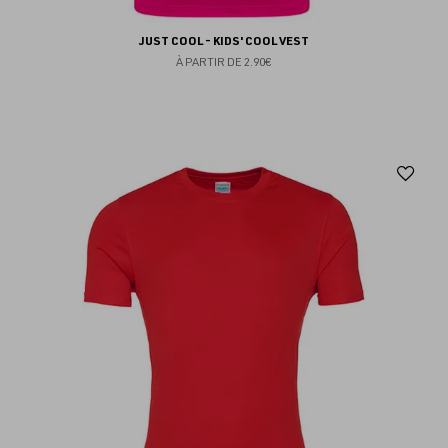
JUST COOL - KIDS' COOL VEST
À PARTIR DE
2.90€
Aj
au
fav