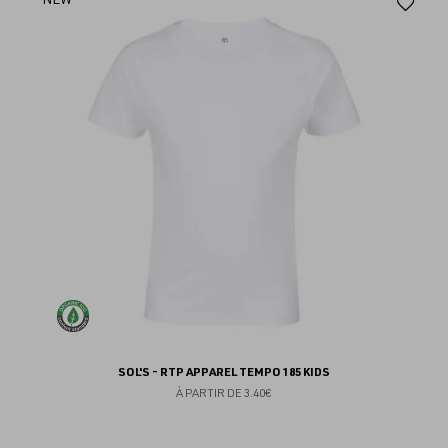
Aj
au
fav
SOL'S - RTP APPAREL TEMPO 185 KIDS
À PARTIR DE
3.40€