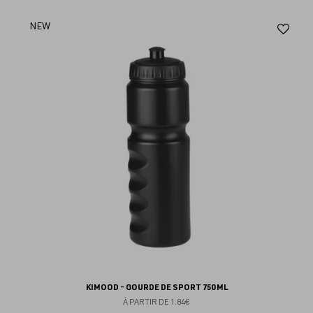
Aj
NEW
au
fav
KIMOOD - GOURDE DE SPORT 750 ML
À PARTIR DE
1.84€