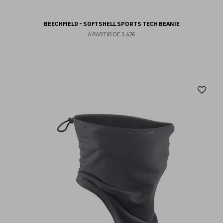
BEECHFIELD - SOFTSHELL SPORTS TECH BEANIE
À PARTIR DE
3.67€
Aj
au
fav