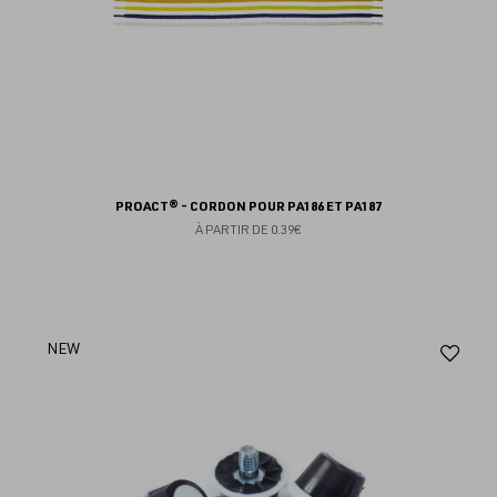
PROACT® - CORDON POUR PA186 ET PA187
À PARTIR DE
0.39€
Aj
NEW
au
fav