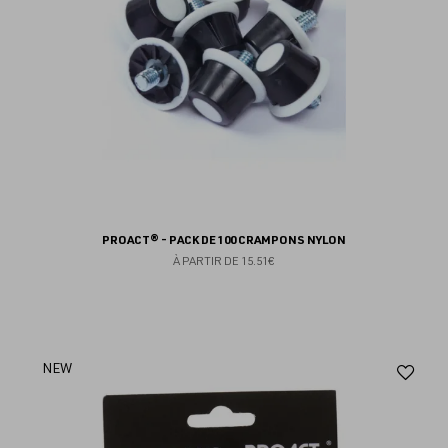
PROACT® - PACK DE 100 CRAMPONS NYLON
À PARTIR DE
15.51€
Aj
NEW
au
fav