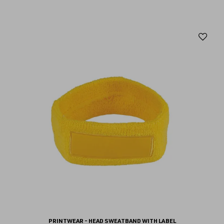
Aj
au
fav
PRINTWEAR - HEAD SWEATBAND WITH LABEL