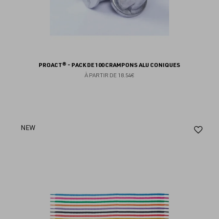
PROACT® - PACK DE 100 CRAMPONS ALU CONIQUES
À PARTIR DE
18.54€
Aj
NEW
au
fav