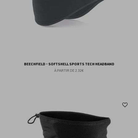
BEECHFIELD - SOFTSHELL SPORTS TECH HEADBAND
À PARTIR DE
2.32€
Aj
au
fav