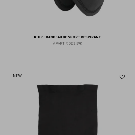
K-UP - BANDEAU DE SPORT RESPIRANT
À PARTIR DE
3.59€
Aj
NEW
au
fav