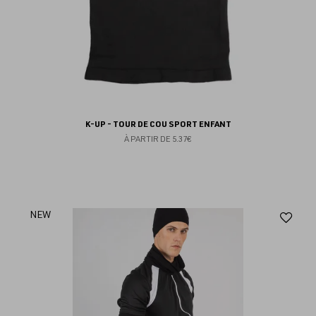
K-UP - TOUR DE COU SPORT ENFANT
À PARTIR DE
5.37€
Aj
NEW
au
fav