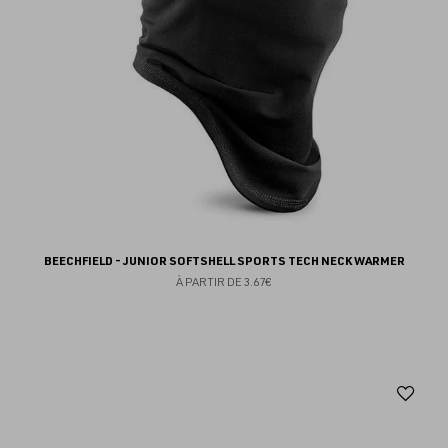
BEECHFIELD - JUNIOR SOFTSHELL SPORTS TECH NECK WARMER
À PARTIR DE
3.67€
Aj
au