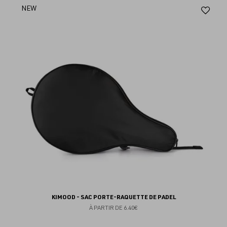
Aj
NEW
au
fav
KIMOOD - SAC PORTE-RAQUETTE DE PADEL
À PARTIR DE
6.40€