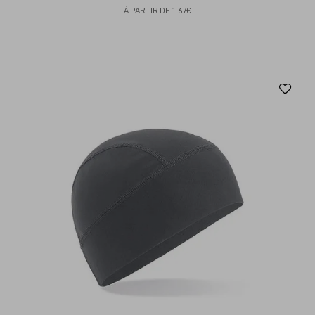
À PARTIR DE
1.67€
Aj
au
fav