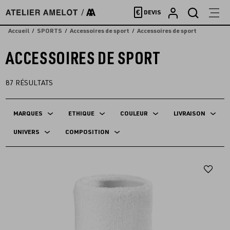
Accèder
€
DEVIS
directement
au
Accueil
SPORTS
Accessoires de sport
Accessoires de sport
contenu
ACCESSOIRES DE SPORT
87
RÉSULTATS
MARQUES
ETHIQUE
COULEUR
LIVRAISON
UNIVERS
COMPOSITION
Aj
au
fav