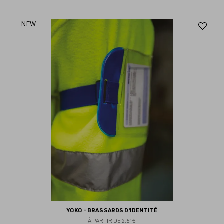
Aj
NEW
au
fav
YOKO - BRASSARDS D'IDENTITÉ
À PARTIR DE
2.51€