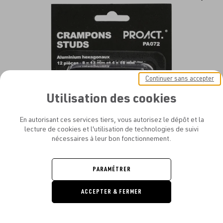
au
fav
Continuer sans accepter
Utilisation des cookies
En autorisant ces services tiers, vous autorisez le dépôt et la
lecture de cookies et l'utilisation de technologies de suivi
nécessaires à leur bon fonctionnement.
PARAMÉTRER
PROACT® - BOÎTE DE 12 CRAMPONS ALU HEXAGONAUX
À PARTIR DE
2.81€
ACCEPTER & FERMER
DEMANDE
DE DEVIS