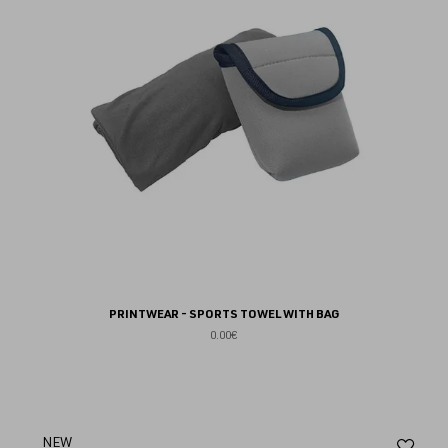
fav
PRINTWEAR - SPORTS TOWEL WITH BAG
0.00€
Aj
NEW