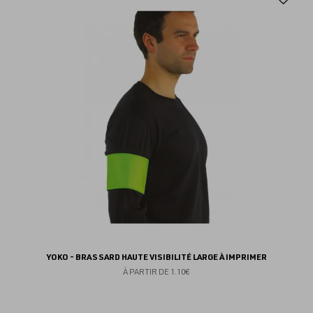
au
fav
YOKO - BRASSARD HAUTE VISIBILITÉ LARGE À IMPRIMER
À PARTIR DE
1.10€