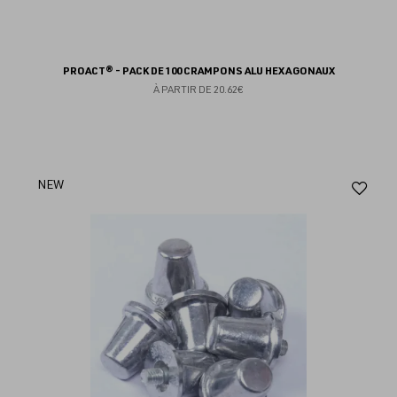
PROACT® - PACK DE 100 CRAMPONS ALU HEXAGONAUX
À PARTIR DE
20.62€
Aj
NEW
au
fav