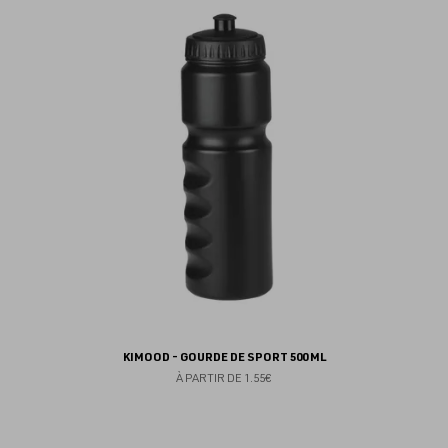
au
fav
KIMOOD - GOURDE DE SPORT 500 ML
À PARTIR DE
1.55€