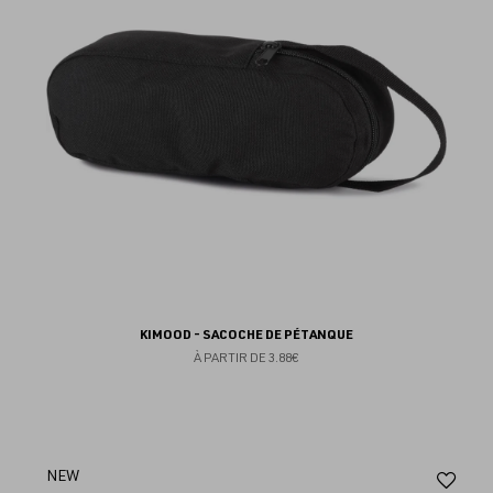
fav
KIMOOD - SACOCHE DE PÉTANQUE
À PARTIR DE
3.88€
Aj
NEW