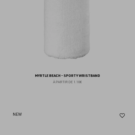
MYRTLE BEACH - SPORTY WRISTBAND
À PARTIR DE
1.10€
Aj
NEW
au