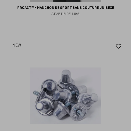
PROACT® - MANCHON DE SPORT SANS COUTURE UNISEXE
À PARTIR DE
1.86€
Aj
NEW
au
fav