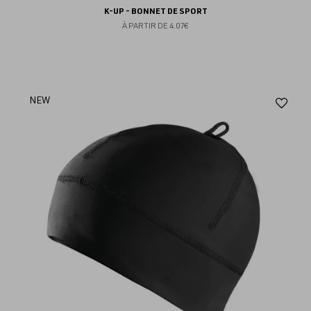
K-UP - BONNET DE SPORT
À PARTIR DE
4.07€
Aj
NEW
au
fav