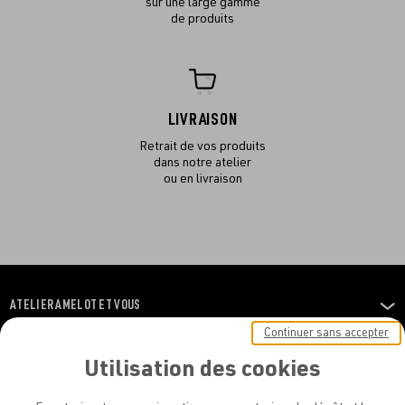
sur une large gamme
de produits
LIVRAISON
Retrait de vos produits
dans notre atelier
ou en livraison
ATELIER AMELOT ET VOUS
OUVRIR
LE
Continuer sans accepter
MENU
L'ATELIER
OUVRIR
Utilisation des cookies
LE
MENU
LÉGAL