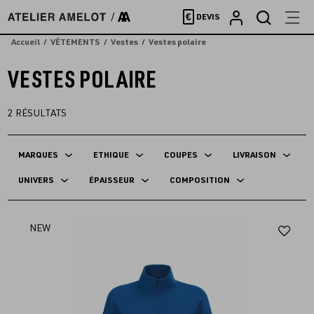
Accèder
€
DEVIS
directement
au
Accueil
VÊTEMENTS
Vestes
Vestes polaire
contenu
VESTES POLAIRE
2
RÉSULTATS
MARQUES
ETHIQUE
COUPES
LIVRAISON
UNIVERS
ÉPAISSEUR
COMPOSITION
Aj
NEW
au
fav