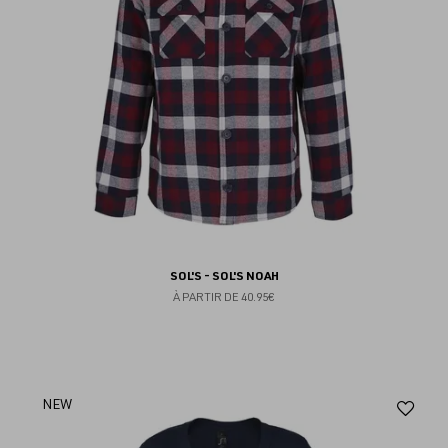
SOL'S - SOL'S NOAH
À PARTIR DE
40.95€
Aj
NEW
au