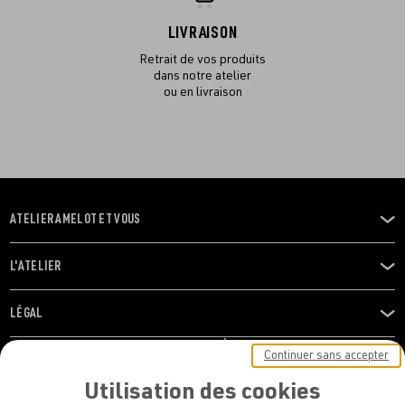
LIVRAISON
Retrait de vos produits
dans notre atelier
ou en livraison
ATELIER AMELOT ET VOUS
OUVRIR
LE
MENU
L'ATELIER
OUVRIR
LE
MENU
LÉGAL
OUVRIR
LE
RESTONS EN CONTACT ! ABONNEZ-VOUS À NOTRE
Continuer sans accepter
MENU
NEWSLETTER
Utilisation des cookies