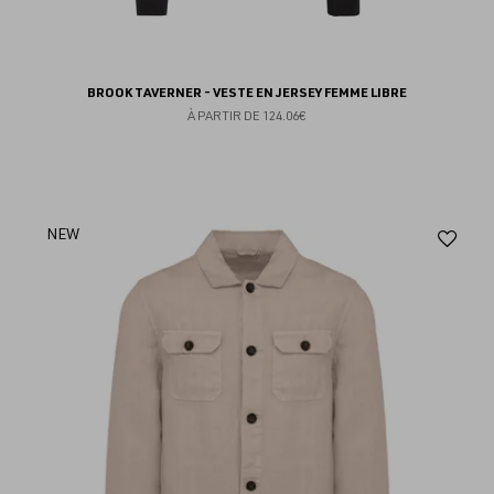
BROOK TAVERNER - VESTE EN JERSEY FEMME LIBRE
À PARTIR DE
124.06€
Aj
NEW
au
fav