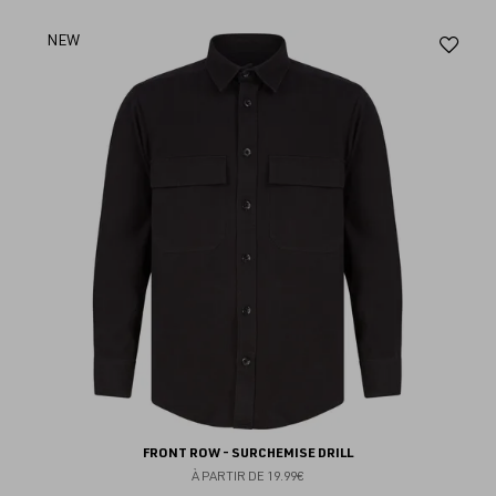
Aj
NEW
au
fav
FRONT ROW - SURCHEMISE DRILL
À PARTIR DE
19.99€