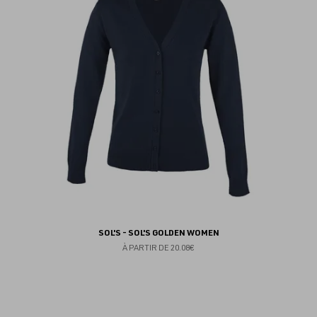
fav
SOL'S - SOL'S GOLDEN WOMEN
À PARTIR DE
20.08€