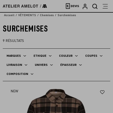
Accèder
€
DEVIS
directement
au
Accueil
VÊTEMENTS
Chemises
Surchemises
contenu
SURCHEMISES
9
RÉSULTATS
MARQUES
ETHIQUE
COULEUR
COUPES
LIVRAISON
UNIVERS
ÉPAISSEUR
COMPOSITION
Aj
NEW
au
fav