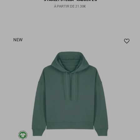
À PARTIR DE
21.30€
Aj
NEW
au
fav