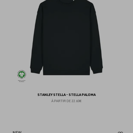
fav
STANLEY STELLA - STELLA PALOMA
À PARTIR DE
22.60€
NEW