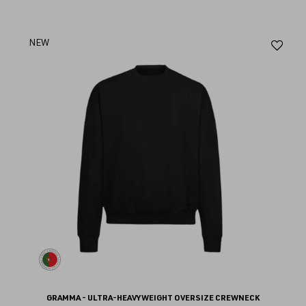
Aj
NEW
au
fav
GRAMMA - ULTRA-HEAVYWEIGHT OVERSIZE CREWNECK