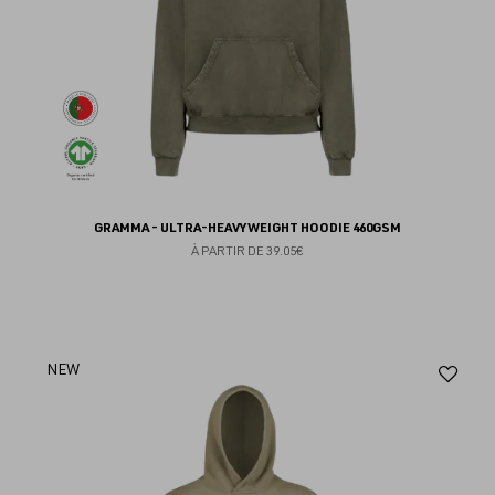
GRAMMA - ULTRA-HEAVYWEIGHT HOODIE 460GSM
À PARTIR DE
39.05€
Aj
NEW
au
fav