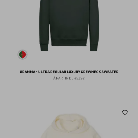
GRAMMA - ULTRA REGULAR LUXURY CREWNECK SWEATER
À PARTIR DE
45.22€
Aj
au
fav