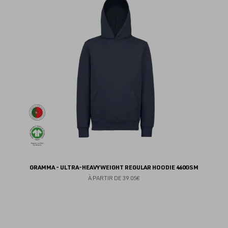
fav
GRAMMA - ULTRA-HEAVYWEIGHT REGULAR HOODIE 460GSM
À PARTIR DE
39.05€