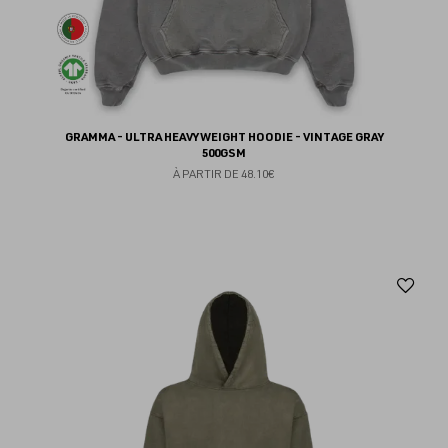
GRAMMA - ULTRA HEAVYWEIGHT HOODIE - VINTAGE GRAY
500GSM
À PARTIR DE
48.10€
Aj
au
fav