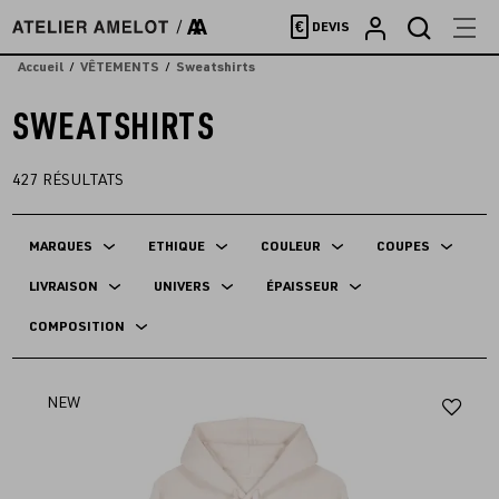
Accèder
€
DEVIS
directement
au
Accueil
VÊTEMENTS
Sweatshirts
contenu
SWEATSHIRTS
427
RÉSULTATS
MARQUES
ETHIQUE
COULEUR
COUPES
LIVRAISON
UNIVERS
ÉPAISSEUR
COMPOSITION
Aj
NEW
au
fav