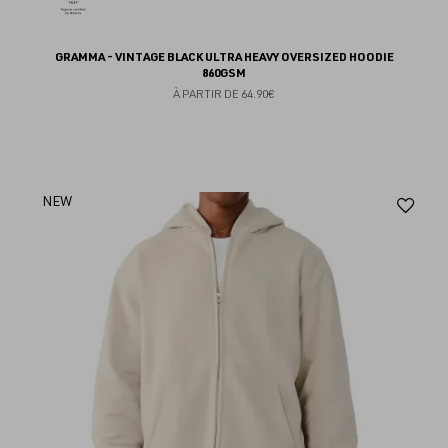
GRAMMA - VINTAGE BLACK ULTRA HEAVY OVERSIZED HOODIE
860GSM
À PARTIR DE
64.90€
Aj
NEW
au
fav