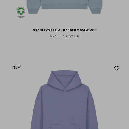
STANLEY STELLA - RADDER 2.0 VINTAGE
À PARTIR DE
22.88€
Aj
NEW
au
fav