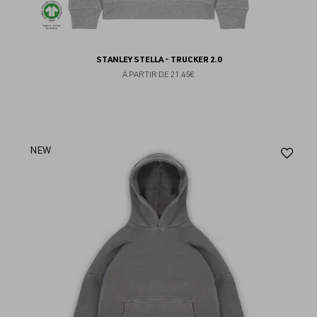
STANLEY STELLA - TRUCKER 2.0
À PARTIR DE
21.45€
Aj
NEW
au
fav