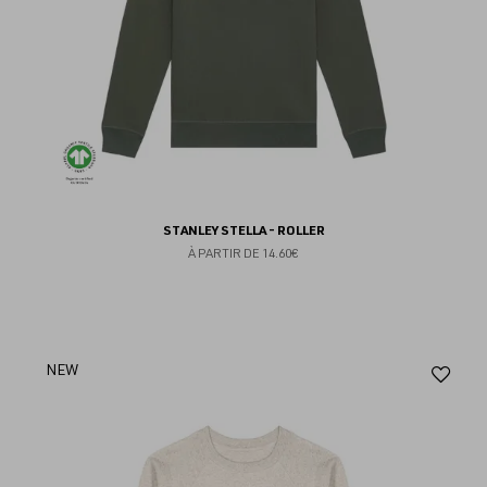
STANLEY STELLA - ROLLER
À PARTIR DE
14.60€
Aj
NEW
au
fav