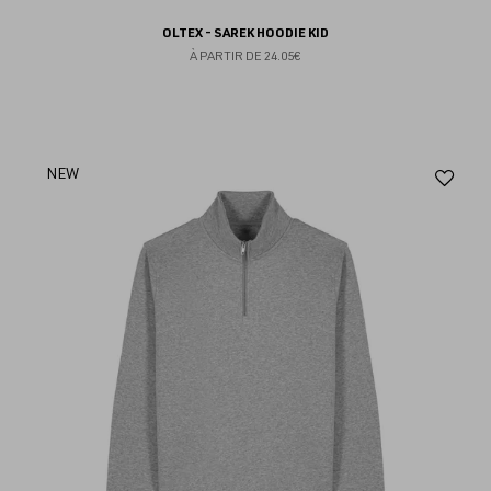
OLTEX - SAREK HOODIE KID
À PARTIR DE
24.05€
Aj
NEW
au
fav