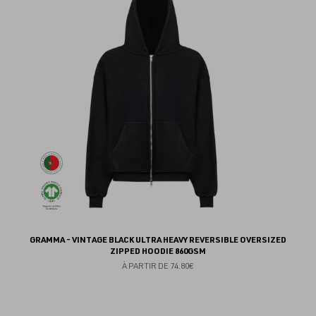
au
fav
GRAMMA - VINTAGE BLACK ULTRA HEAVY REVERSIBLE OVERSIZED
ZIPPED HOODIE 860GSM
À PARTIR DE
74.80€