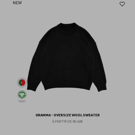
Aj
NEW
au
fav
GRAMMA - OVERSIZE WOOL SWEATER
À PARTIR DE
80.60€