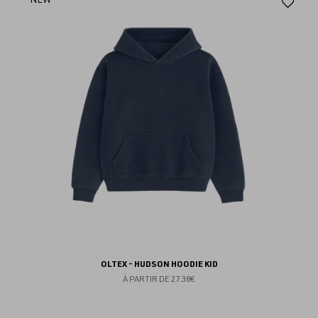
Aj
au
fav
OLTEX - HUDSON HOODIE KID
À PARTIR DE
27.38€