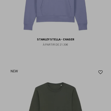
STANLEY STELLA - CHASER
À PARTIR DE
21.30€
Aj
NEW
au
fav