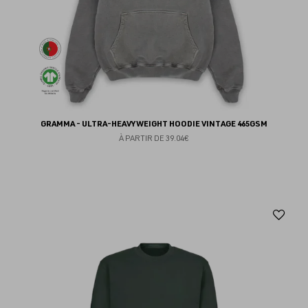
GRAMMA - ULTRA-HEAVYWEIGHT HOODIE VINTAGE 465GSM
À PARTIR DE
39.04€
Aj
au
fav