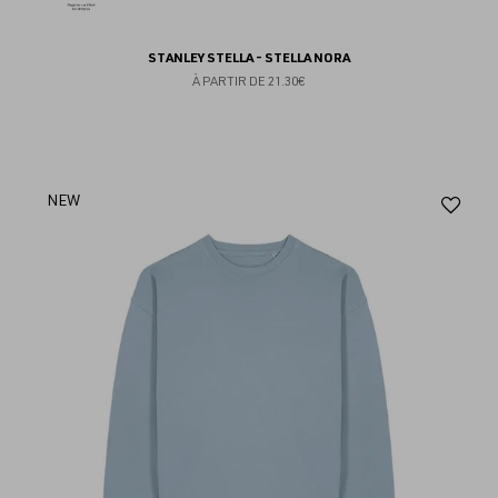
STANLEY STELLA - STELLA NORA
À PARTIR DE
21.30€
Aj
NEW
au
fav