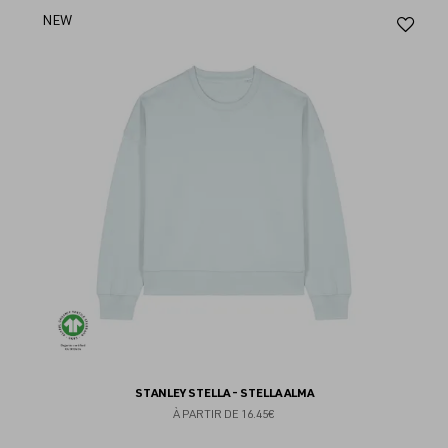
Aj
NEW
au
fav
STANLEY STELLA - STELLA ALMA
À PARTIR DE
16.45€