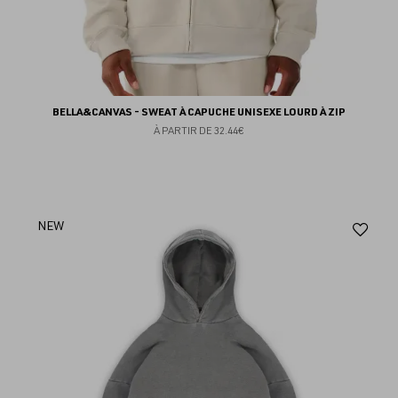
BELLA&CANVAS - SWEAT À CAPUCHE UNISEXE LOURD À ZIP
À PARTIR DE
32.44€
Aj
NEW
au
fav