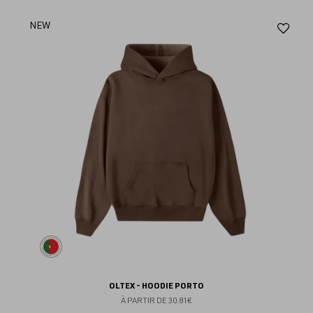
Aj
NEW
au
fav
OLTEX - HOODIE PORTO
À PARTIR DE
30.81€