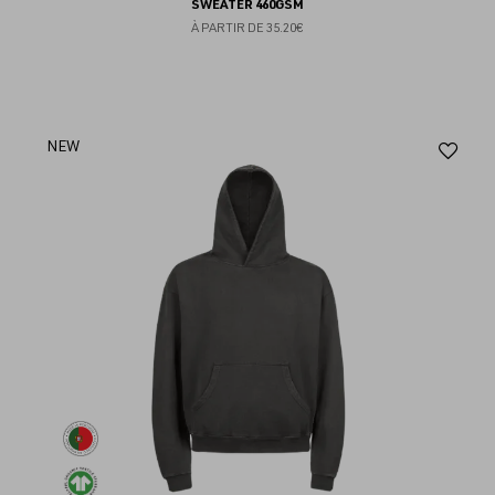
SWEATER 460GSM
À PARTIR DE
35.20€
Aj
NEW
au
fav