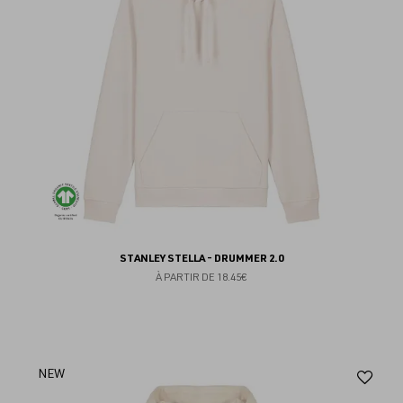
STANLEY STELLA - DRUMMER 2.0
À PARTIR DE
18.45€
Aj
NEW