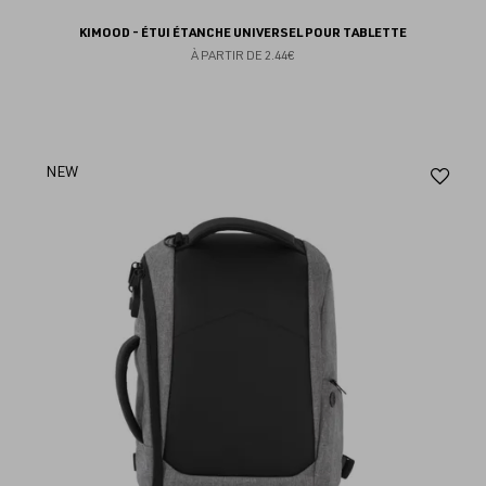
KIMOOD - ÉTUI ÉTANCHE UNIVERSEL POUR TABLETTE
À PARTIR DE
2.44€
Aj
NEW
au
fav