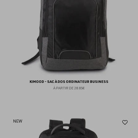
KIMOOD - SAC À DOS ORDINATEUR BUSINESS
À PARTIR DE
28.85€
Aj
NEW
au