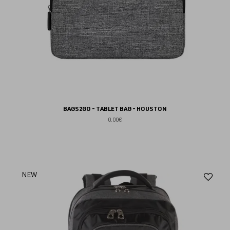
BAGS2GO - TABLET BAG - HOUSTON
0.00€
Aj
NEW
au
fav