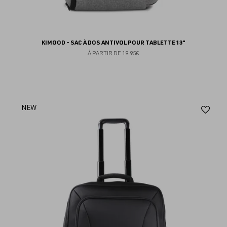
KIMOOD - SAC À DOS ANTIVOL POUR TABLETTE 13"
À PARTIR DE
19.95€
Aj
NEW
au
fav