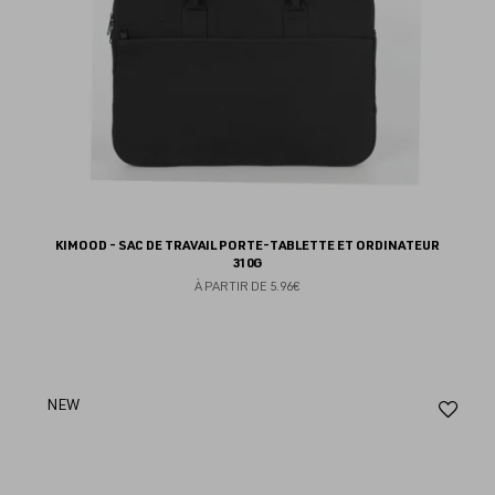
KIMOOD - SAC DE TRAVAIL PORTE-TABLETTE ET ORDINATEUR
310G
À PARTIR DE
5.96€
Aj
NEW
au
fav