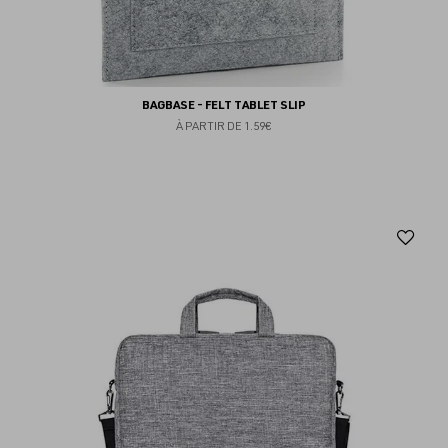
BAGBASE - FELT TABLET SLIP
À PARTIR DE
1.59€
Aj
au
fav