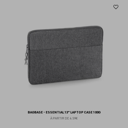
Aj
au
fav
BAGBASE - ESSENTIAL 13" LAPTOP CASE 100G
À PARTIR DE
4.59€