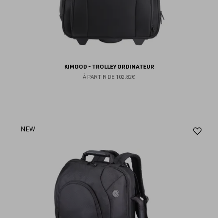
KIMOOD - TROLLEY ORDINATEUR
À PARTIR DE
102.82€
Aj
NEW
au
fav