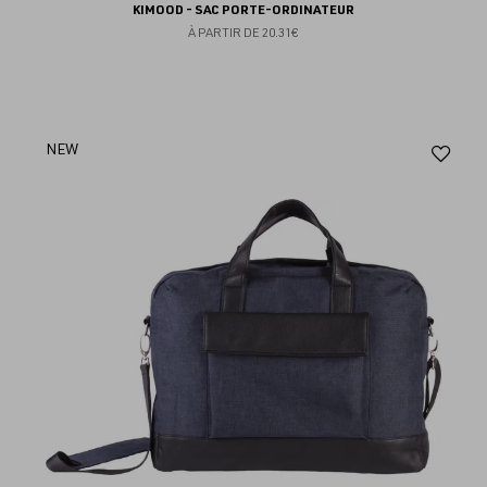
KIMOOD - SAC PORTE-ORDINATEUR
À PARTIR DE
20.31€
Aj
NEW
au
fav