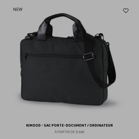
Aj
NEW
au
fav
KIMOOD - SAC PORTE-DOCUMENT / ORDINATEUR
À PARTIR DE
8.64€