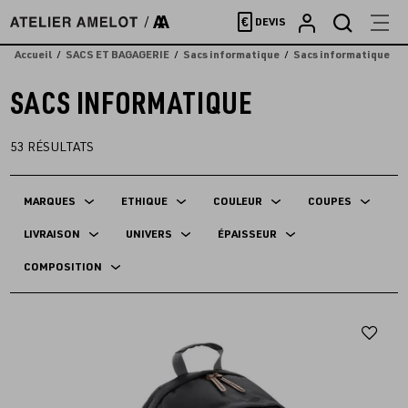
Accèder
€
DEVIS
directement
au
Accueil
SACS ET BAGAGERIE
Sacs informatique
Sacs informatique
contenu
SACS INFORMATIQUE
53
RÉSULTATS
MARQUES
ETHIQUE
COULEUR
COUPES
LIVRAISON
UNIVERS
ÉPAISSEUR
COMPOSITION
Aj
au
fav