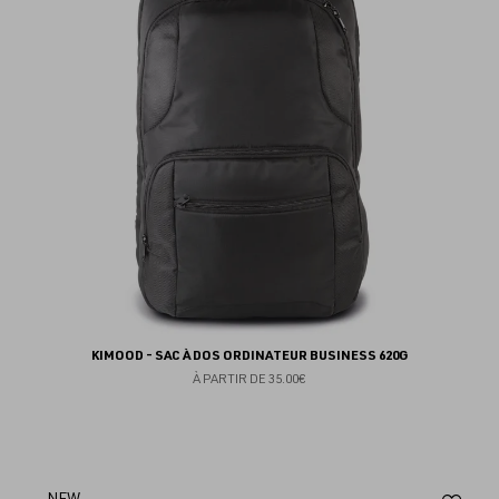
fav
KIMOOD - SAC À DOS ORDINATEUR BUSINESS 620G
À PARTIR DE
35.00€
NEW