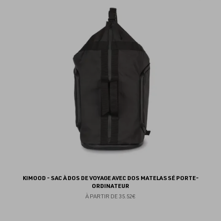
au
fav
KIMOOD - SAC À DOS DE VOYAGE AVEC DOS MATELASSÉ PORTE-
ORDINATEUR
À PARTIR DE
35.52€