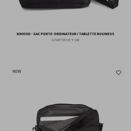
KIMOOD - SAC PORTE-ORDINATEUR / TABLETTE BUSINESS
À PARTIR DE
9.10€
Aj
NEW
au
fav