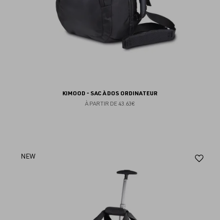
KIMOOD - SAC À DOS ORDINATEUR
À PARTIR DE
43.63€
Aj
NEW
au
fav