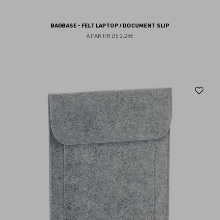
BAGBASE - FELT LAPTOP / DOCUMENT SLIP
À PARTIR DE
2.24€
Aj
au
fav