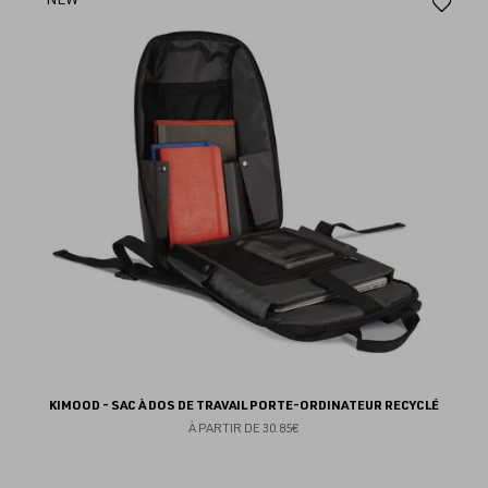
Aj
au
fav
KIMOOD - SAC À DOS DE TRAVAIL PORTE-ORDINATEUR RECYCLÉ
À PARTIR DE
30.85€