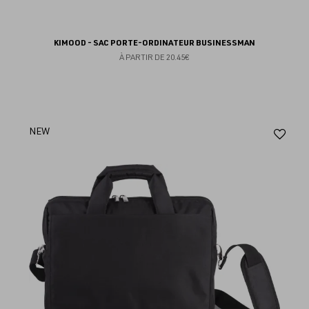
KIMOOD - SAC PORTE-ORDINATEUR BUSINESSMAN
À PARTIR DE
20.45€
Aj
NEW
au
fav