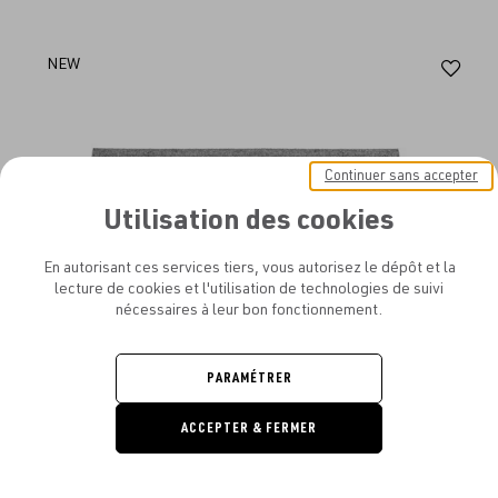
Aj
NEW
au
fav
Continuer sans accepter
Utilisation des cookies
En autorisant ces services tiers, vous autorisez le dépôt et la
lecture de cookies et l'utilisation de technologies de suivi
nécessaires à leur bon fonctionnement.
PARAMÉTRER
ACCEPTER & FERMER
DEMANDE
DE DEVIS
- HF9117 SLEEVE MODERNCLASSIC M LAPTOP CASE HALFAR NAVY