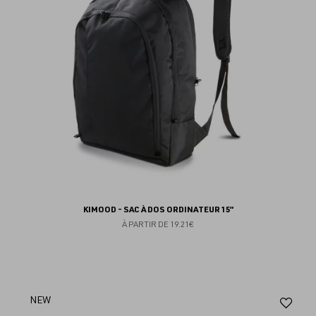
KIMOOD - SAC À DOS ORDINATEUR 15”
À PARTIR DE
19.21€
Aj
NEW