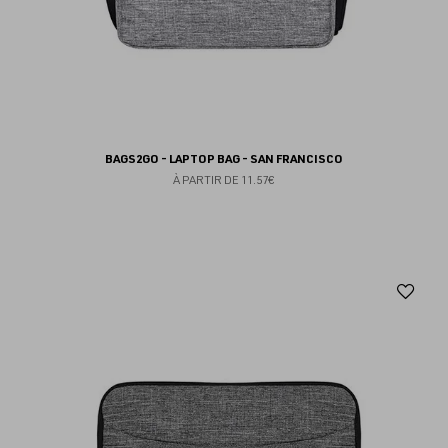
BAGS2GO - LAPTOP BAG - SAN FRANCISCO
À PARTIR DE
11.57€
Aj
au
fav