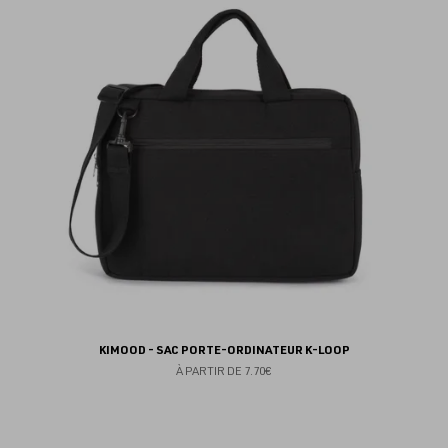
au
fav
KIMOOD - SAC PORTE-ORDINATEUR K-LOOP
À PARTIR DE
7.70€