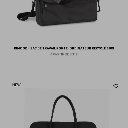
KIMOOD - SAC DE TRAVAIL PORTE-ORDINATEUR RECYCLÉ 380G
À PARTIR DE
8.31€
Aj
NEW
au
fav