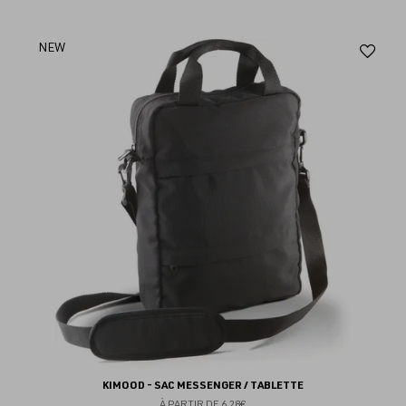
Aj
NEW
au
fav
KIMOOD - SAC MESSENGER / TABLETTE
À PARTIR DE
6.28€