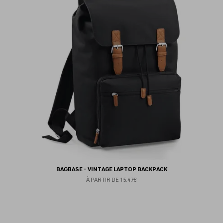
au
fav
BAGBASE - VINTAGE LAPTOP BACKPACK
À PARTIR DE
15.47€