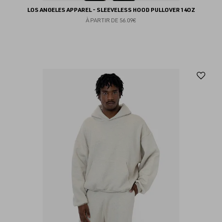
LOS ANGELES APPAREL - SLEEVELESS HOOD PULLOVER 14OZ
À PARTIR DE
56.09€
Aj
au
fav