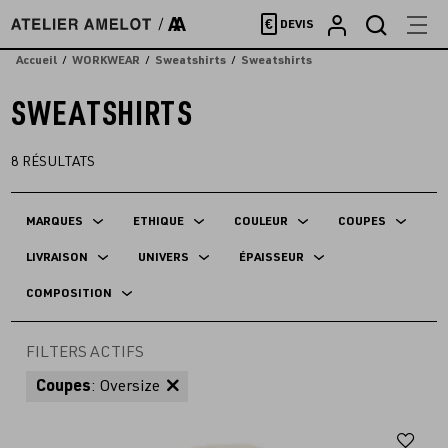
Accèder
€
DEVIS
directement
au
Accueil
WORKWEAR
Sweatshirts
Sweatshirts
contenu
SWEATSHIRTS
8
RÉSULTATS
MARQUES
ETHIQUE
COULEUR
COUPES
LIVRAISON
UNIVERS
ÉPAISSEUR
COMPOSITION
FILTERS ACTIFS
Coupes
: Oversize
Aj