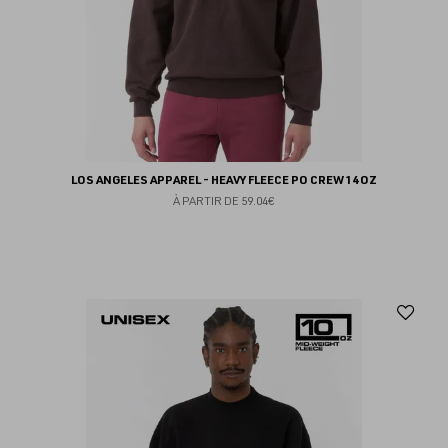
LOS ANGELES APPAREL - HEAVY FLEECE PO CREW 14 OZ
À PARTIR DE
59.04€
Aj
au
fav