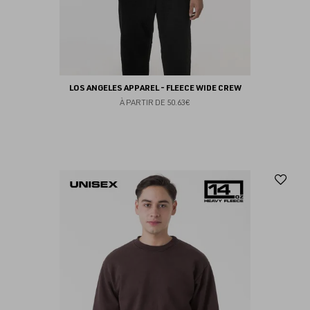
LOS ANGELES APPAREL - FLEECE WIDE CREW
À PARTIR DE
50.63€
Aj
au
fav