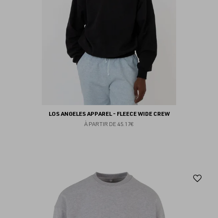
LOS ANGELES APPAREL - FLEECE WIDE CREW
À PARTIR DE
45.17€
Aj
au
fav