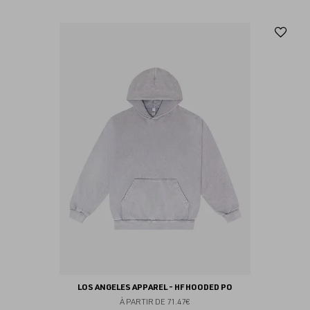
Aj
au
fav
LOS ANGELES APPAREL - HF HOODED PO
À PARTIR DE
71.47€