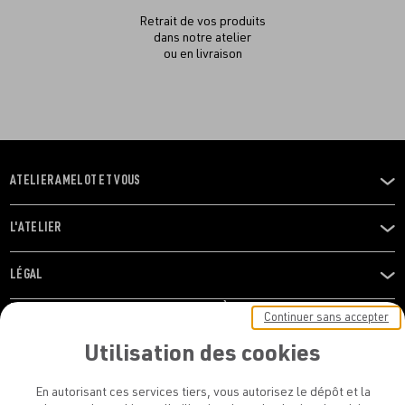
Retrait de vos produits
dans notre atelier
ou en livraison
ATELIER AMELOT ET VOUS
OUVRIR
LE
MENU
L'ATELIER
OUVRIR
LE
MENU
LÉGAL
OUVRIR
LE
RESTONS EN CONTACT ! ABONNEZ-VOUS À NOTRE
Continuer sans accepter
MENU
NEWSLETTER
Utilisation des cookies
E-mail
En autorisant ces services tiers, vous autorisez le dépôt et la
E