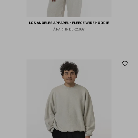
LOS ANGELES APPAREL - FLEECE WIDE HOODIE
À PARTIR DE
62.08€
Aj
au
fav