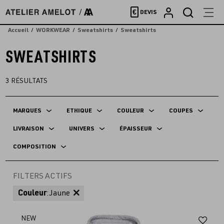
Accèder
€
DEVIS
directement
au
Accueil
WORKWEAR
Sweatshirts
Sweatshirts
contenu
SWEATSHIRTS
3
RÉSULTATS
MARQUES
ETHIQUE
COULEUR
COUPES
LIVRAISON
UNIVERS
ÉPAISSEUR
COMPOSITION
FILTERS ACTIFS
Couleur
:
Jaune
Aj
NEW