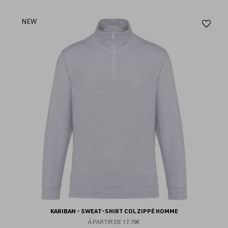
Aj
NEW
au
fav
KARIBAN - SWEAT-SHIRT COL ZIPPÉ HOMME
À PARTIR DE
17.78€