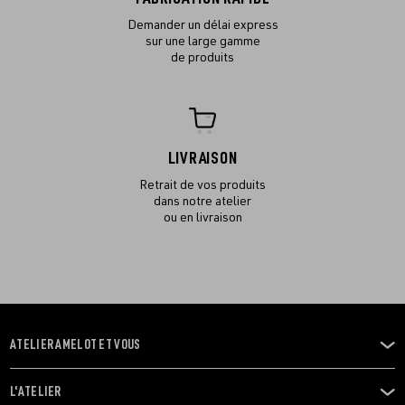
Demander un délai express
sur une large gamme
de produits
LIVRAISON
Retrait de vos produits
dans notre atelier
ou en livraison
ATELIER AMELOT ET VOUS
OUVRIR
LE
MENU
L'ATELIER
OUVRIR