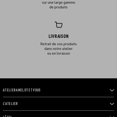
sur une large gamme
de produits
LIVRAISON
Retrait de vos produits
dans notre atelier
ou en livraison
ATELIER AMELOT ET VOUS
OUVRIR
LE
MENU
L'ATELIER
OUVRIR
LE
MENU