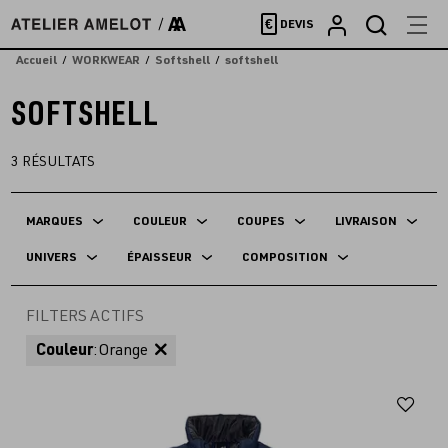
Accèder
€
DEVIS
directement
au
Accueil
WORKWEAR
Softshell
softshell
contenu
SOFTSHELL
3
RÉSULTATS
MARQUES
COULEUR
COUPES
LIVRAISON
UNIVERS
ÉPAISSEUR
COMPOSITION
FILTERS ACTIFS
Couleur
:
Orange
Aj
au