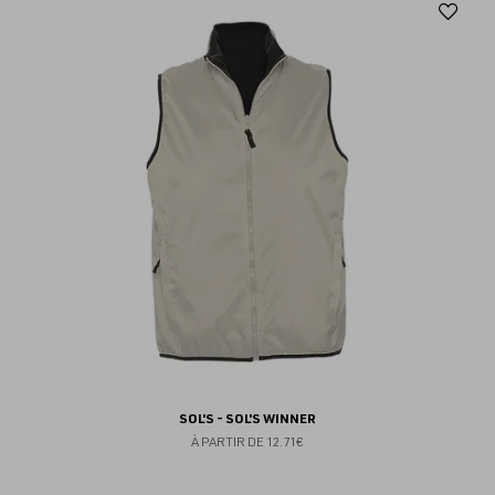
Aj
au
fav
SOL'S - SOL'S WINNER
À PARTIR DE
12.71€