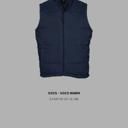
fav
SOL'S - SOL'S WARM
À PARTIR DE
18.78€