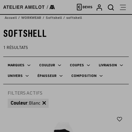
Accèder
€
DEVIS
directement
au
Accueil
WORKWEAR
Softshell
softshell
contenu
SOFTSHELL
1
RÉSULTATS
MARQUES
COULEUR
COUPES
LIVRAISON
UNIVERS
ÉPAISSEUR
COMPOSITION
FILTERS ACTIFS
Couleur
:
Blanc
Aj
au