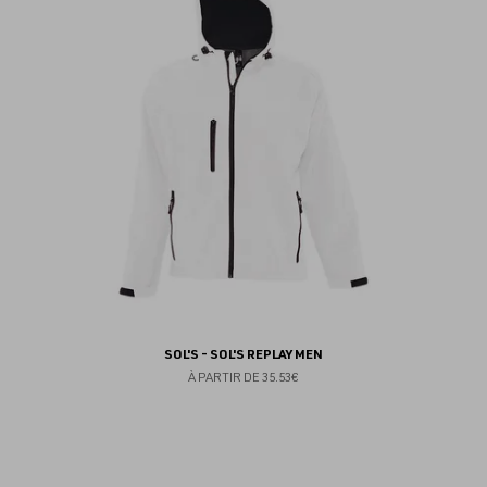
fav
SOL'S - SOL'S REPLAY MEN
À PARTIR DE
35.53€