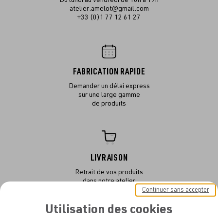
atelier.amelot@gmail.com
+33 (0)1 77 12 61 27
FABRICATION RAPIDE
Demander un délai express
sur une large gamme
de produits
LIVRAISON
Retrait de vos produits
dans notre atelier
ou en livraison
Continuer sans accepter
Utilisation des cookies