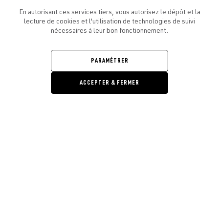
En autorisant ces services tiers, vous autorisez le dépôt et la
lecture de cookies et l'utilisation de technologies de suivi
nécessaires à leur bon fonctionnement.
ATELIER AMELOT ET VOUS
OUVRIR
LE
PARAMÉTRER
MENU
L'ATELIER
OUVRIR
LE
ACCEPTER & FERMER
MENU
LÉGAL
OUVRIR
LE
RESTONS EN CONTACT ! ABONNEZ-VOUS À NOTRE
Ouvrir la barre de gestion des cooki
MENU
NEWSLETTER
E-mail
E
En vous inscrivant, vous acceptez la politique de confidentialité et les
conditions d’utilisation de l’Atelier Amelot