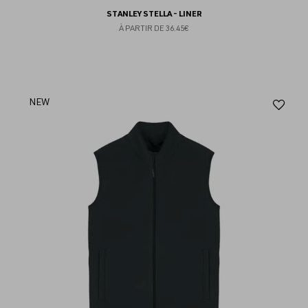
STANLEY STELLA - LINER
À PARTIR DE
36.45€
Aj
NEW
au
fav