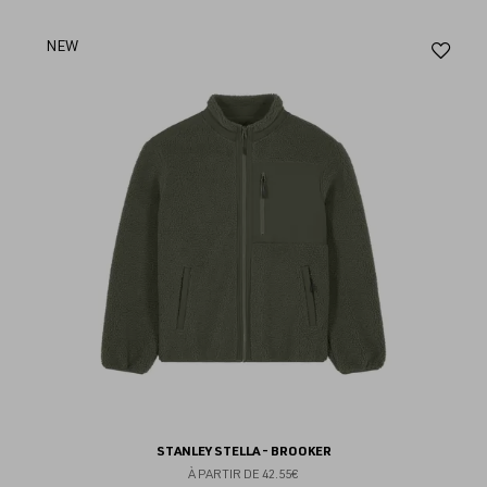
Aj
NEW
au
fav
STANLEY STELLA - BROOKER
À PARTIR DE
42.55€