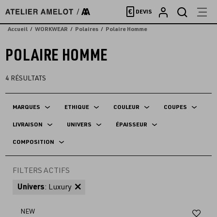
Accèder
€
DEVIS
directement
au
Accueil
WORKWEAR
Polaires
Polaire Homme
contenu
POLAIRE HOMME
4
RÉSULTATS
MARQUES
ETHIQUE
COULEUR
COUPES
LIVRAISON
UNIVERS
ÉPAISSEUR
COMPOSITION
FILTERS ACTIFS
Univers
: Luxury
Aj
NEW