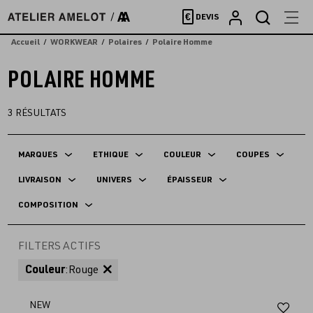
Accèder
€
DEVIS
directement
au
Accueil
WORKWEAR
Polaires
Polaire Homme
contenu
POLAIRE HOMME
3
RÉSULTATS
MARQUES
ETHIQUE
COULEUR
COUPES
LIVRAISON
UNIVERS
ÉPAISSEUR
COMPOSITION
FILTERS ACTIFS
Couleur
:
Rouge
Aj
NEW