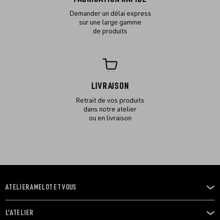
Demander un délai express
sur une large gamme
de produits
LIVRAISON
Retrait de vos produits
dans notre atelier
ou en livraison
ATELIER AMELOT ET VOUS
OUVRIR
LE
MENU
L'ATELIER
OUVRIR