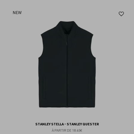
Aj
NEW
au
fav
STANLEY STELLA - STANLEY QUESTER
À PARTIR DE
18.45€