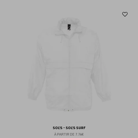
Aj
au
fav
SOL'S - SOL'S SURF
À PARTIR DE
7.74€