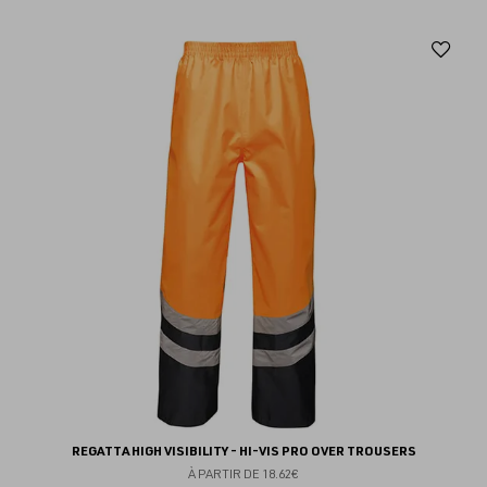
Aj
au
fav
REGATTA HIGH VISIBILITY - HI-VIS PRO OVER TROUSERS
À PARTIR DE
18.62€