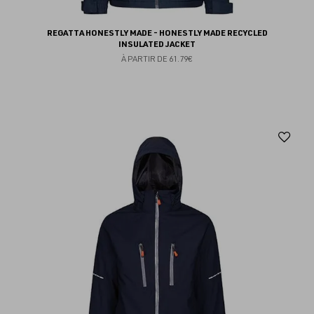
REGATTA HONESTLY MADE - HONESTLY MADE RECYCLED
INSULATED JACKET
À PARTIR DE
61.79€
Aj
au
fav