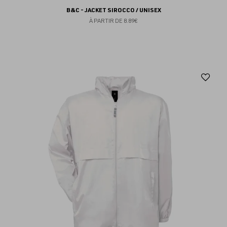
B&C - JACKET SIROCCO / UNISEX
À PARTIR DE
8.89€
Aj
au
fav