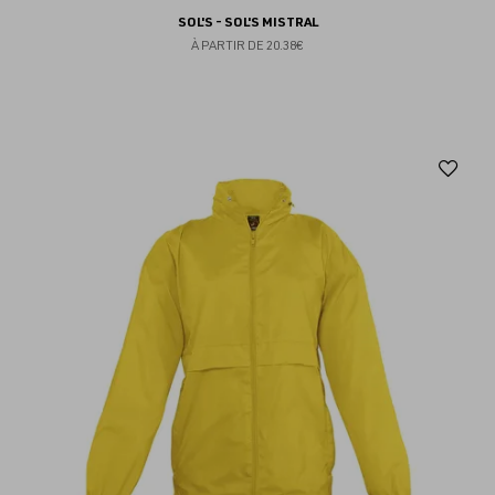
SOL'S - SOL'S MISTRAL
À PARTIR DE
20.38€
Aj
au
fav