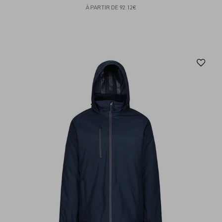
À PARTIR DE
92.12€
Aj
au
fav