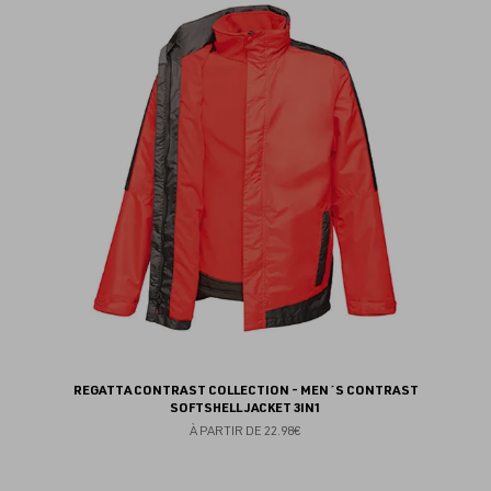
au
fav
REGATTA CONTRAST COLLECTION - MEN´S CONTRAST
SOFTSHELL JACKET 3IN1
À PARTIR DE
22.98€