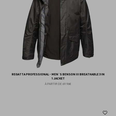
REGATTA PROFESSIONAL - MEN´S BENSON III BREATHABLE 3 IN
1 JACKET
À PARTIR DE
69.96€
Aj