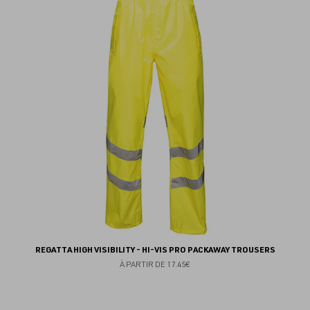
au
fav
REGATTA HIGH VISIBILITY - HI-VIS PRO PACKAWAY TROUSERS
À PARTIR DE
17.45€