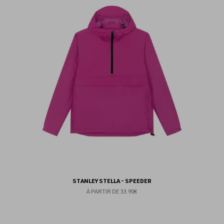
au
fav
STANLEY STELLA - SPEEDER
À PARTIR DE
33.90€