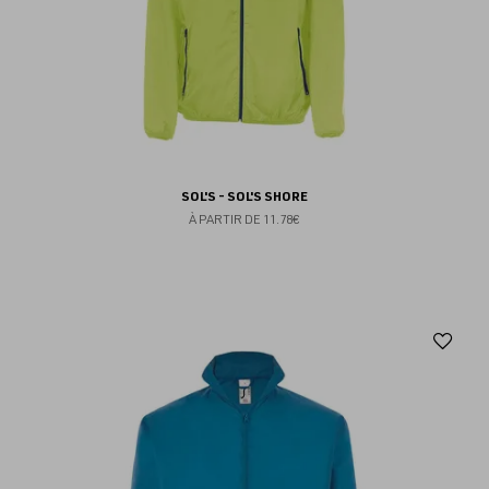
SOL'S - SOL'S SHORE
À PARTIR DE
11.78€
Aj
au
fav