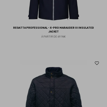
REGATTA PROFESSIONAL - X-PRO MARAUDER III INSULATED
JACKET
À PARTIR DE
69.96€
Aj
au
fav