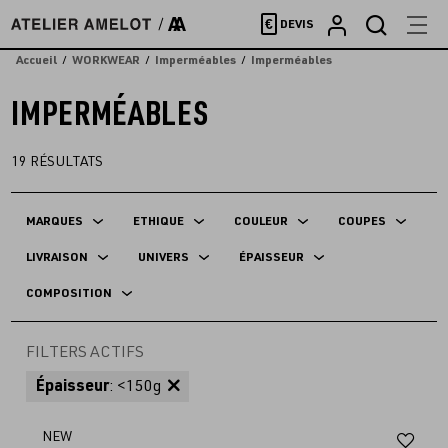
Accèder
€
DEVIS
directement
au
Accueil
WORKWEAR
Imperméables
Imperméables
contenu
IMPERMÉABLES
19
RÉSULTATS
MARQUES
ETHIQUE
COULEUR
COUPES
LIVRAISON
UNIVERS
ÉPAISSEUR
COMPOSITION
FILTERS ACTIFS
Épaisseur
: <150g
Aj
NEW