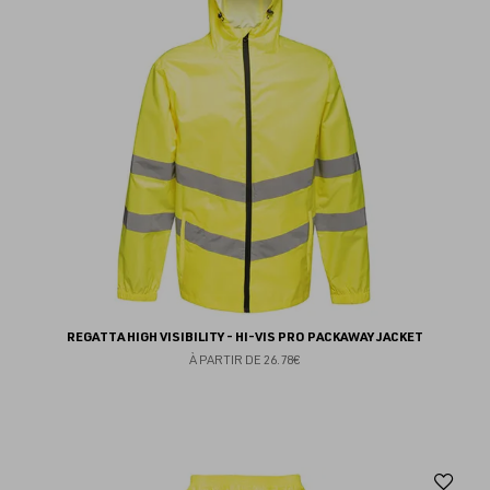
fav
REGATTA HIGH VISIBILITY - HI-VIS PRO PACKAWAY JACKET
À PARTIR DE
26.78€
Aj