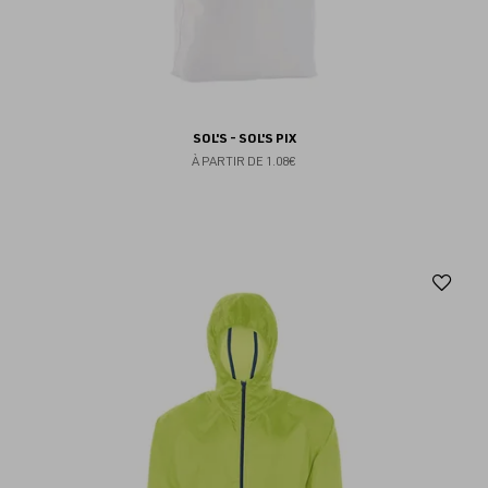
SOL'S - SOL'S PIX
À PARTIR DE
1.08€
Aj
au
fav