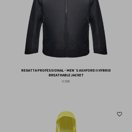
REGATTA PROFESSIONAL - MEN`S ASHFORD II HYBRID
BREATHABLE JACKET
0.00€
Aj
au