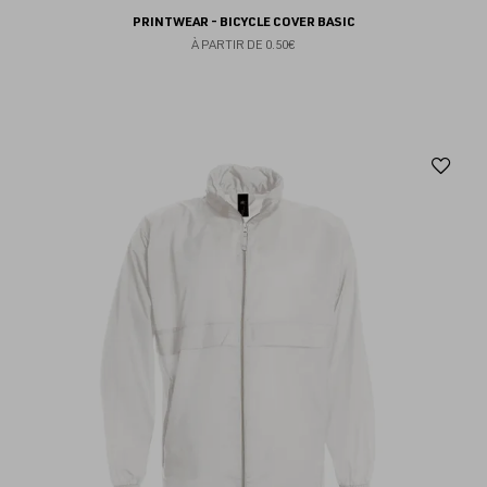
PRINTWEAR - BICYCLE COVER BASIC
À PARTIR DE
0.50€
Aj
au
fav