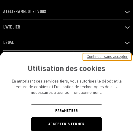
ATELIER AMELOT ET VOUS
OUVRIR
LE
MENU
L'ATELIER
OUVRIR
LE
MENU
LÉGAL
OUVRIR
LE
RESTONS EN CONTACT ! ABONNEZ-VOUS À NOTRE
Continuer sans accepter
MENU
NEWSLETTER
Utilisation des cookies
E-mail
En autorisant ces services tiers, vous autorisez le dépôt et la
E
lecture de cookies et l'utilisation de technologies de suivi
nécessaires à leur bon fonctionnement.
En vous inscrivant, vous acceptez la politique de confidentialité et les
conditions d’utilisation de l’Atelier Amelot
PARAMÉTRER
ATELIER AMELOT - TOUS DROITS
ACCEPTER & FERMER
RÉSERVÉS
Retrouvez
Retrouvez
Retrou
Re