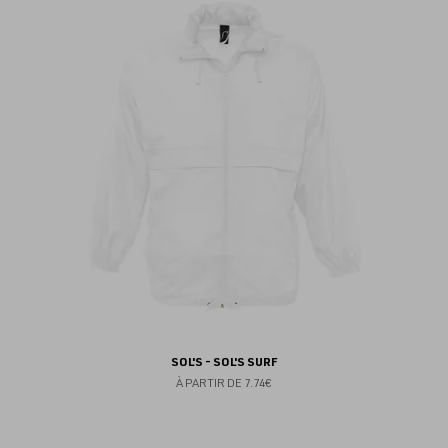
au
fav
SOL'S - SOL'S SURF
À PARTIR DE
7.74€