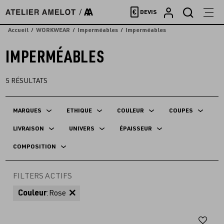
Accèder
€
DEVIS
directement
au
Accueil
WORKWEAR
Imperméables
Imperméables
contenu
IMPERMÉABLES
5
RÉSULTATS
MARQUES
ETHIQUE
COULEUR
COUPES
LIVRAISON
UNIVERS
ÉPAISSEUR
COMPOSITION
FILTERS ACTIFS
Couleur
:
Rose
Aj