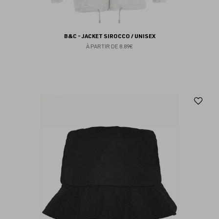
B&C - JACKET SIROCCO / UNISEX
À PARTIR DE
8.89€
Aj
au
fav