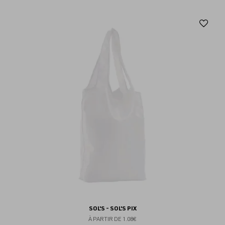
Aj
au
fav
SOL'S - SOL'S PIX
À PARTIR DE
1.08€