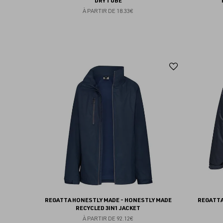
DRYTUBE
À PARTIR DE
18.33€
Ajouter
aux
favoris
REGATTA HONESTLY MADE - HONESTLY MADE
REGATTA
RECYCLED 3IN1 JACKET
À PARTIR DE
92.12€