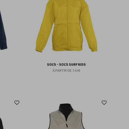
favoris
favoris
SOL'S - SOL'S SURF KIDS
À PARTIR DE
7.61€
Ajouter
Ajoute
aux
aux
favoris
favoris