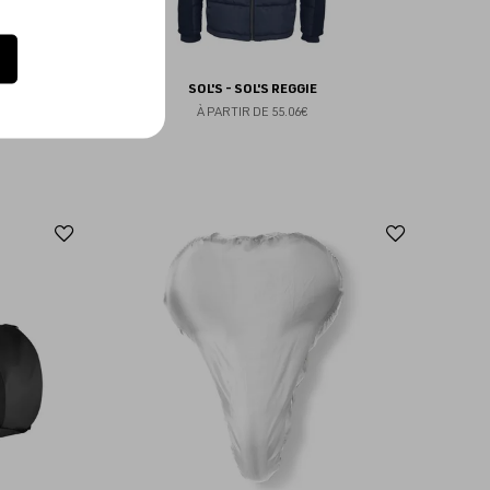
SOL'S - SOL'S REGGIE
À PARTIR DE
55.06€
Ajouter
Ajoute
aux
aux
favoris
favoris