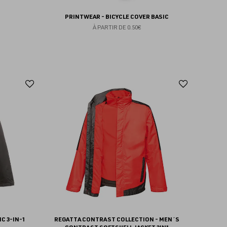
PRINTWEAR - BICYCLE COVER BASIC
À PARTIR DE
0.50€
Ajouter
Ajoute
aux
aux
favoris
favoris
C 3-IN-1
REGATTA CONTRAST COLLECTION - MEN´S