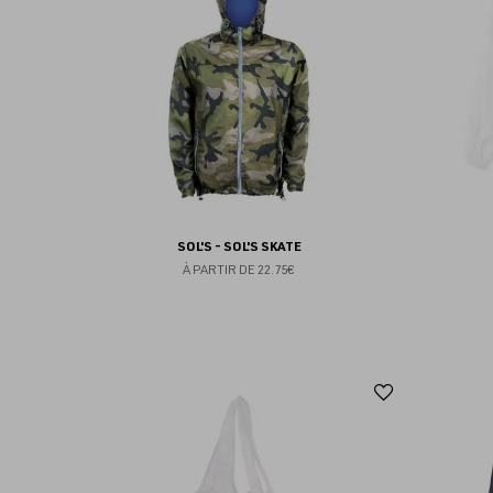
favoris
SOL'S - SOL'S SKATE
À PARTIR DE
22.75€
Ajouter
aux
favoris