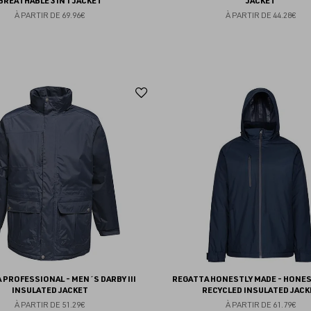
BREATHABLE 3 IN 1 JACKET
JACKET
À PARTIR DE
69.96€
À PARTIR DE
44.28€
Ajouter
aux
favoris
 PROFESSIONAL - MEN´S DARBY III
REGATTA HONESTLY MADE - HONES
INSULATED JACKET
RECYCLED INSULATED JACK
À PARTIR DE
51.29€
À PARTIR DE
61.79€