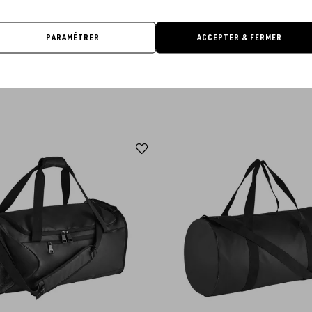
PARAMÉTRER
ACCEPTER & FERMER
OL'S - SOL'S RIDLEY WOMEN
SOL'S - SOL'S SHIFT
À PARTIR DE
55.17€
À PARTIR DE
7.52€
Ajouter
aux
favoris