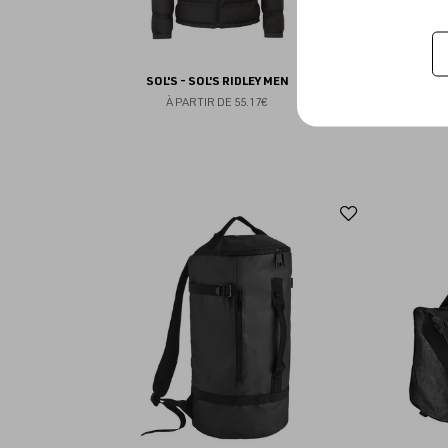
SOL'S - SOL'S RIDLEY MEN
S
À PARTIR DE
55.17€
Ajouter
aux
favoris