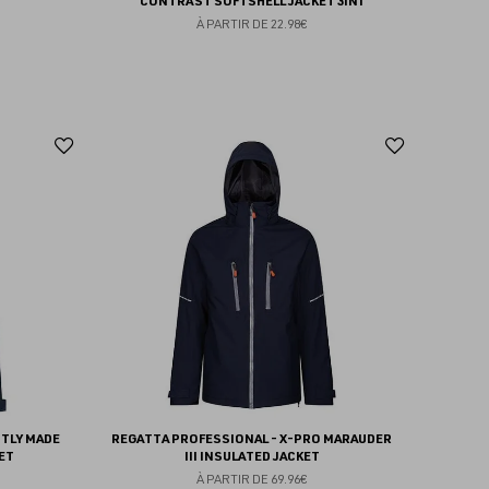
CONTRAST SOFTSHELL JACKET 3IN1
À PARTIR DE
22.98€
Ajouter
Ajoute
aux
aux
favoris
favoris
TLY MADE
REGATTA PROFESSIONAL - X-PRO MARAUDER
ET
III INSULATED JACKET
À PARTIR DE
69.96€