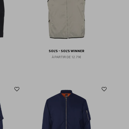
SOL'S - SOL'S WINNER
À PARTIR DE
12.71€
Ajouter
Ajoute
aux
aux
favoris
favoris