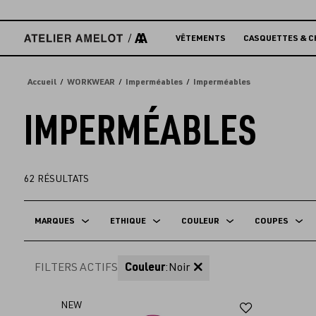
Accèder
directement
au
VÊTEMENTS
CASQUETTES & C
contenu
Accueil
WORKWEAR
Imperméables
Imperméables
IMPERMÉABLES
62
RÉSULTATS
MARQUES
ETHIQUE
COULEUR
COUPES
FILTERS ACTIFS
Couleur
:
Noir
Ajouter
NEW