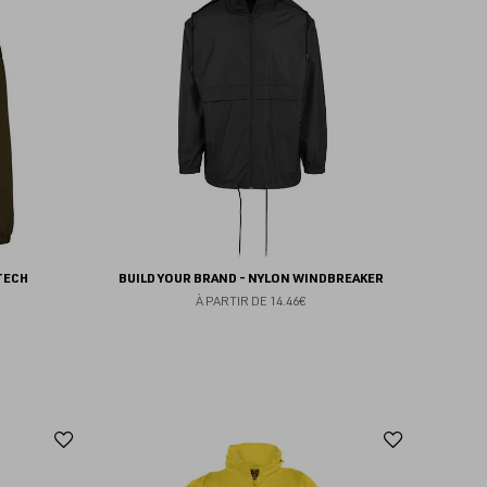
aux
aux
favoris
favoris
TECH
BUILD YOUR BRAND - NYLON WINDBREAKER
À PARTIR DE
14.46€
Ajouter
Ajoute
aux
aux