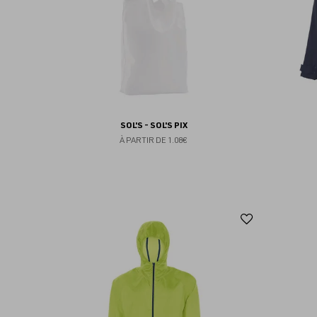
SOL'S - SOL'S PIX
À PARTIR DE
1.08€
Ajouter
aux
favoris