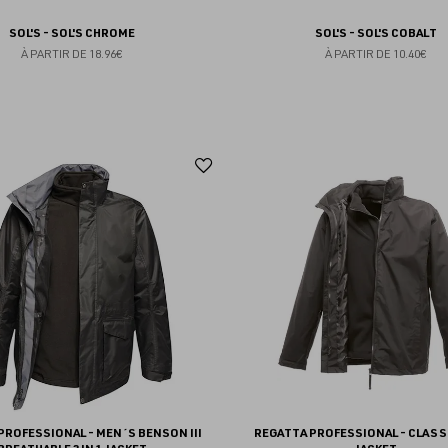
SOL'S - SOL'S CHROME
SOL'S - SOL'S COBALT
À PARTIR DE
18.96€
À PARTIR DE
10.40€
Ajouter
aux
favoris
PROFESSIONAL - MEN´S BENSON III
REGATTA PROFESSIONAL - CLASSI