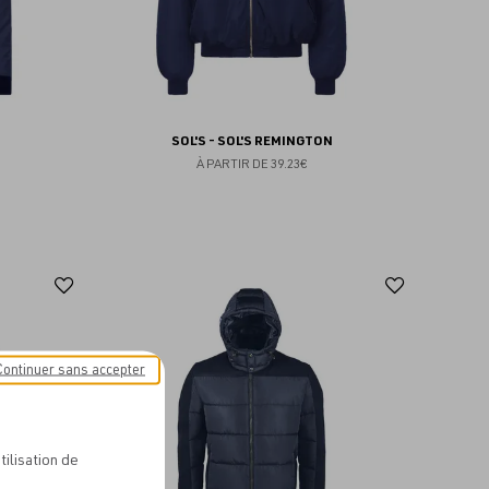
SOL'S - SOL'S REMINGTON
À PARTIR DE
39.23€
Ajouter
Ajoute
aux
aux
favoris
favoris
Continuer sans accepter
tilisation de