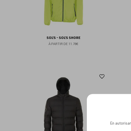
SOL'S - SOL'S SHORE
À PARTIR DE
11.78€
Ajouter
aux
favoris
En autorisan