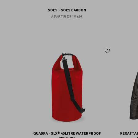
SOL'S - SOL'S CARBON
À PARTIR DE
19.61€
Ajouter
aux
favoris
QUADRA - SLX® 40 LITRE WATERPROOF
REGATTA 