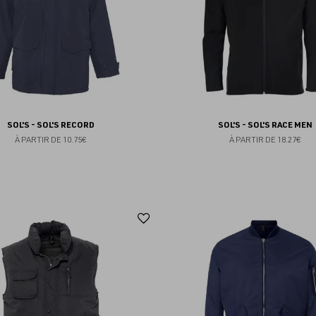
SOL'S - SOL'S RECORD
SOL'S - SOL'S RACE MEN
À PARTIR DE
10.75€
À PARTIR DE
18.27€
Ajouter
aux
favoris