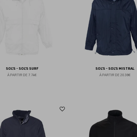
favoris
SOL'S - SOL'S SURF
SOL'S - SOL'S MISTRAL
À PARTIR DE
7.74€
À PARTIR DE
20.38€
Ajouter
aux
favoris