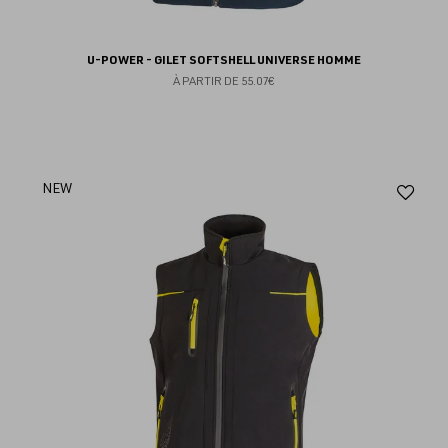
U-POWER - GILET SOFTSHELL UNIVERSE HOMME
À PARTIR DE
55.07€
Aj
NEW
au
fav