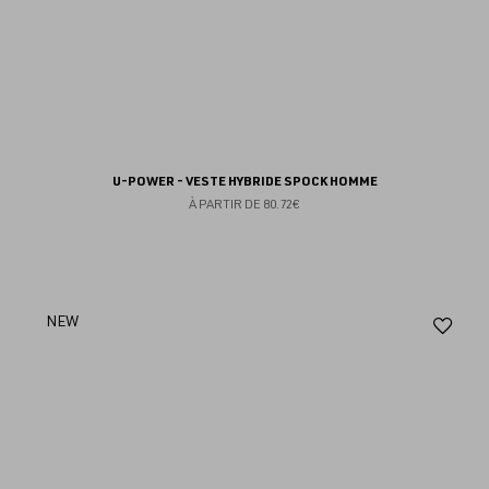
U-POWER - VESTE HYBRIDE SPOCK HOMME
À PARTIR DE
80.72€
Aj
NEW
au
fav