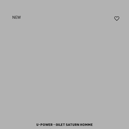
Aj
NEW
au
fav
U-POWER - GILET SATURN HOMME