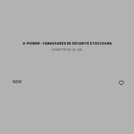
U-POWER - CHAUSSURES DE SÉCURITÉ STOCCOLMA
À PARTIR DE
63.12€
Aj
NEW
au
fav