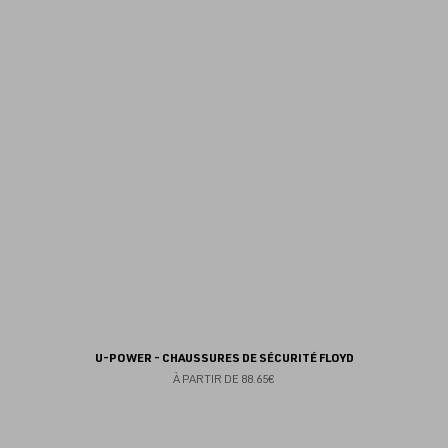
au
fav
U-POWER - CHAUSSURES DE SÉCURITÉ FLOYD
À PARTIR DE
88.65€