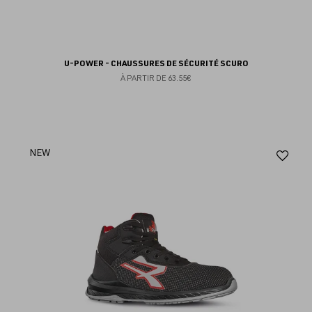
U-POWER - CHAUSSURES DE SÉCURITÉ SCURO
À PARTIR DE
63.55€
Aj
NEW
au
fav