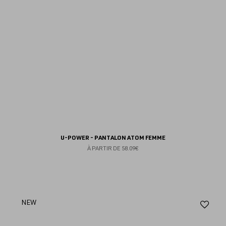
U-POWER - PANTALON ATOM FEMME
À PARTIR DE
58.09€
Aj
NEW
au