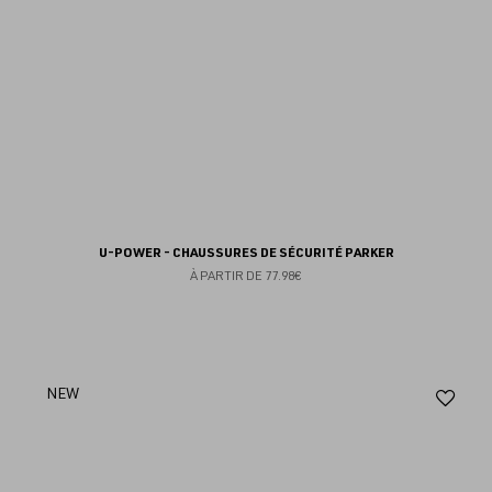
U-POWER - CHAUSSURES DE SÉCURITÉ PARKER
À PARTIR DE
77.98€
Aj
NEW
au
fav