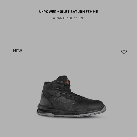
U-POWER - GILET SATURN FEMME
À PARTIR DE
46.52€
Aj
NEW
au
fav