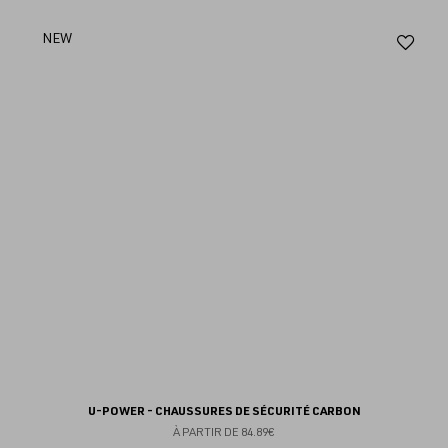
Aj
NEW
au
fav
U-POWER - CHAUSSURES DE SÉCURITÉ CARBON
À PARTIR DE
84.89€