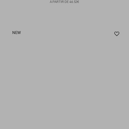
À PARTIR DE
46.52€
Aj
NEW
au
fav