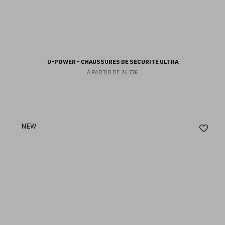
U-POWER - CHAUSSURES DE SÉCURITÉ ULTRA
À PARTIR DE
76.77€
Aj
NEW
au
fav