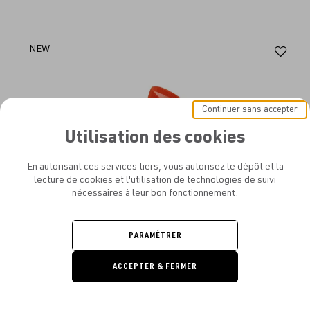
Aj
NEW
au
fav
Continuer sans accepter
Utilisation des cookies
En autorisant ces services tiers, vous autorisez le dépôt et la
lecture de cookies et l'utilisation de technologies de suivi
nécessaires à leur bon fonctionnement.
PARAMÉTRER
ACCEPTER & FERMER
DEMANDE
DE DEVIS
U-POWER - CHAUSSETTES GIADY - LOT DE 2 PAIRES