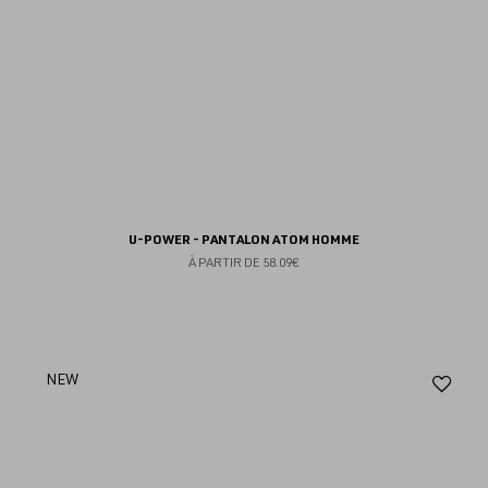
U-POWER - PANTALON ATOM HOMME
À PARTIR DE
58.09€
Aj
NEW
au
fav