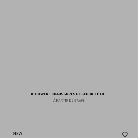
fav
U-POWER - CHAUSSURES DE SÉCURITÉ LIFT
À PARTIR DE
87.69€
Aj
NEW