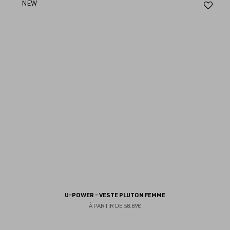
Aj
NEW
au
fav
U-POWER - VESTE PLUTON FEMME
À PARTIR DE
58.89€