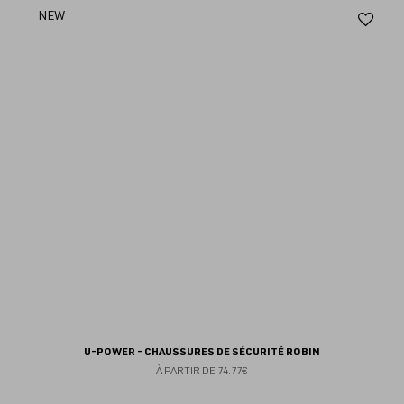
Aj
NEW
au
fav
U-POWER - CHAUSSURES DE SÉCURITÉ ROBIN
À PARTIR DE
74.77€