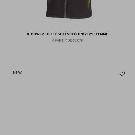
U-POWER - GILET SOFTSHELL UNIVERSE FEMME
À PARTIR DE
55.07€
Aj
NEW
au
fav