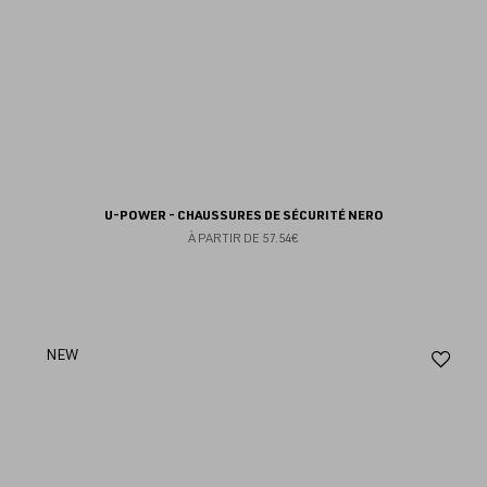
U-POWER - CHAUSSURES DE SÉCURITÉ NERO
À PARTIR DE
57.54€
Aj
NEW
au
fav