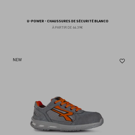
U-POWER - CHAUSSURES DE SÉCURITÉ BLANCO
À PARTIR DE
64.39€
Aj
NEW
au
fav