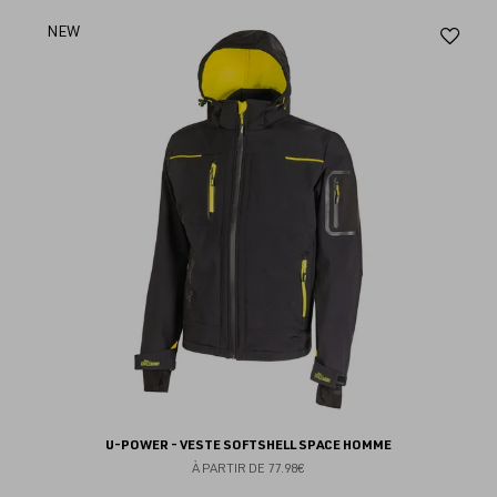
Aj
NEW
au
fav
U-POWER - VESTE SOFTSHELL SPACE HOMME
À PARTIR DE
77.98€