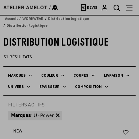
Accèder
€
DEVIS
directement
au
Accueil
WORKWEAR
Distribution logistique
contenu
Distribution logistique
DISTRIBUTION LOGISTIQUE
51
RÉSULTATS
MARQUES
COULEUR
COUPES
LIVRAISON
UNIVERS
ÉPAISSEUR
COMPOSITION
FILTERS ACTIFS
Marques
: U-Power
Aj
NEW