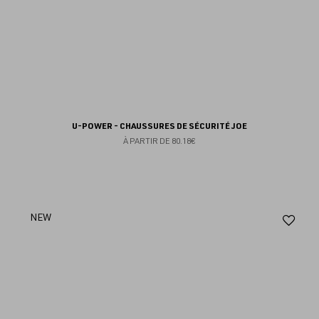
U-POWER - CHAUSSURES DE SÉCURITÉ JOE
À PARTIR DE
80.18€
Aj
NEW
au
fav