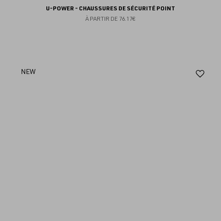
U-POWER - CHAUSSURES DE SÉCURITÉ POINT
À PARTIR DE
76.17€
Aj
NEW
au
fav