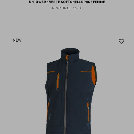
U-POWER - VESTE SOFTSHELL SPACE FEMME
À PARTIR DE
77.98€
Aj
NEW
au
fav