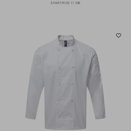
À PARTIR DE
11.70€
Aj
au
fav