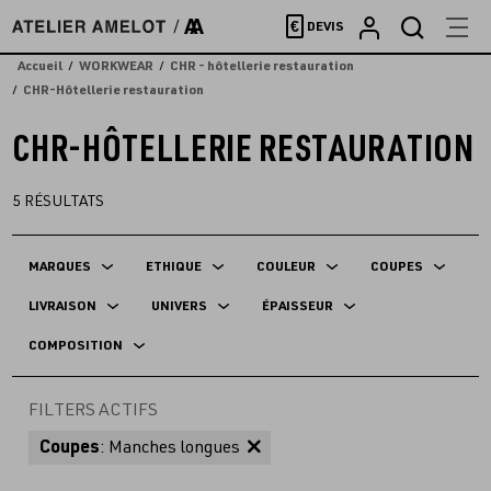
Accèder
€
DEVIS
directement
au
Accueil
WORKWEAR
CHR - hôtellerie restauration
contenu
CHR-Hôtellerie restauration
CHR-HÔTELLERIE RESTAURATION
5
RÉSULTATS
MARQUES
ETHIQUE
COULEUR
COUPES
LIVRAISON
UNIVERS
ÉPAISSEUR
COMPOSITION
FILTERS ACTIFS
Coupes
: Manches longues