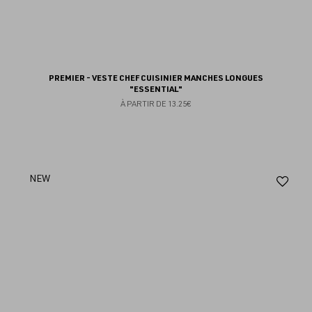
PREMIER - VESTE CHEF CUISINIER MANCHES LONGUES
"ESSENTIAL"
À PARTIR DE
13.25€
Aj
NEW
au
fav