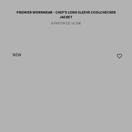
PREMIER WORKWEAR - CHEF'S LONG SLEEVE COOLCHECKER
JACKET
À PARTIR DE
14.30€
Aj
NEW
au
fav