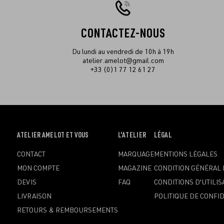
CONTACTEZ-NOUS
Du lundi au vendredi de 10h à 19h
atelier.amelot@gmail.com
+33 (0)1 77 12 61 27
OUVRIR
ATELIER AMELOT ET VOUS
OUVRIR
L'ATELIER
OUVRIR
LÉGAL
LE
LE
LE
CONTACT
MARQUAGE
MENTIONS LÉGALES
MENU
MENU
MENU
MON COMPTE
MAGAZINE
CONDITION GÉNÉRAL 
DEVIS
FAQ
CONDITIONS D'UTILIS
LIVRAISON
POLITIQUE DE CONFID
RETOURS & REMBOURSEMENTS