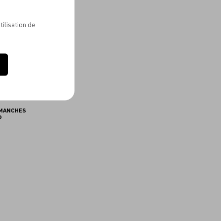
favoris
tilisation de
R MANCHES
®