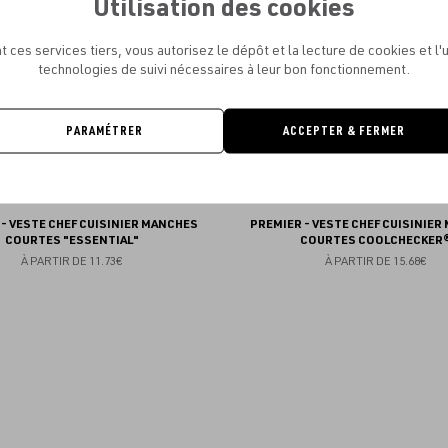
Utilisation des cookies
favoris
t ces services tiers, vous autorisez le dépôt et la lecture de cookies et l'u
technologies de suivi nécessaires à leur bon fonctionnement.
PARAMÉTRER
ACCEPTER & FERMER
- VESTE CHEF CUISINIER MANCHES
PREMIER - VESTE CHEF CUISINIE
COURTES "ESSENTIAL"
COURTES COOLCHECKER
À PARTIR DE
11.73€
À PARTIR DE
15.68€