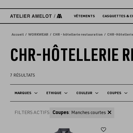
Accèder
directement
au
VÊTEMENTS
CASQUETTES & C
contenu
Accueil
WORKWEAR
CHR - hôtellerie restauration
CHR-Hôtellerie
CHR-HÔTELLERIE 
7
RÉSULTATS
MARQUES
ETHIQUE
COULEUR
COUPES
FILTERS ACTIFS
Coupes
: Manches courtes
Ajouter