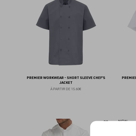
aux
favoris
PREMIER WORKWEAR - SHORT SLEEVE CHEF'S
PREMIE
JACKET
À PARTIR DE
15.60€
Ajouter
NEW
aux