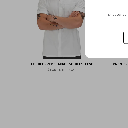
favoris
En autorisan
LE CHEF PREP - JACKET SHORT SLEEVE
PREMIER 
À PARTIR DE
33.44€