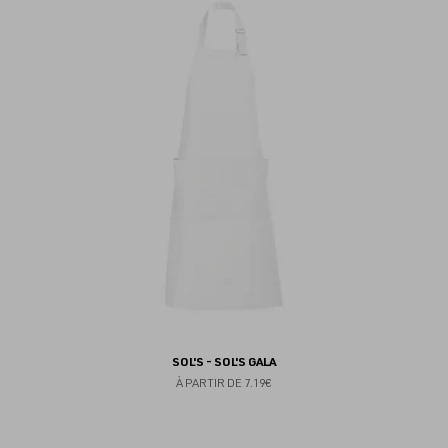
au
fav
SOL'S - SOL'S GALA
À PARTIR DE
7.19€