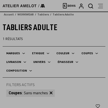
Accèder
€
DEVIS
directement
au
Accueil
WORKWEAR
Tabliers
Tabliers Adulte
contenu
TABLIERS ADULTE
1
RÉSULTATS
MARQUES
ETHIQUE
COULEUR
COUPES
LIVRAISON
UNIVERS
ÉPAISSEUR
COMPOSITION
FILTERS ACTIFS
Coupes
: Sans manches
Aj