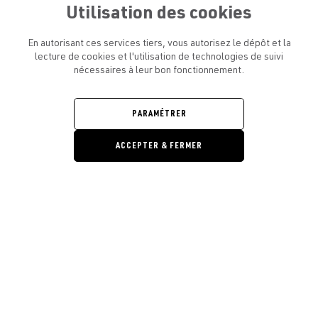
Utilisation des cookies
En autorisant ces services tiers, vous autorisez le dépôt et la
lecture de cookies et l'utilisation de technologies de suivi
nécessaires à leur bon fonctionnement.
ATELIER AMELOT ET VOUS
OUVRIR
LE
MENU
L'ATELIER
PARAMÉTRER
OUVRIR
LE
MENU
ACCEPTER & FERMER
LÉGAL
OUVRIR
LE
RESTONS EN CONTACT ! ABONNEZ-VOUS À NOTRE
MENU
NEWSLETTER
Ouvrir la barre de gestion des cooki
E-mail
E
En vous inscrivant, vous acceptez la politique de confidentialité et les
conditions d’utilisation de l’Atelier Amelot