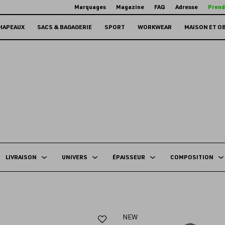
Marquages
Magazine
FAQ
Adresse
Prend
HAPEAUX
SACS & BAGAGERIE
SPORT
WORKWEAR
MAISON ET O
LIVRAISON
UNIVERS
ÉPAISSEUR
COMPOSITION
Ajouter
NEW