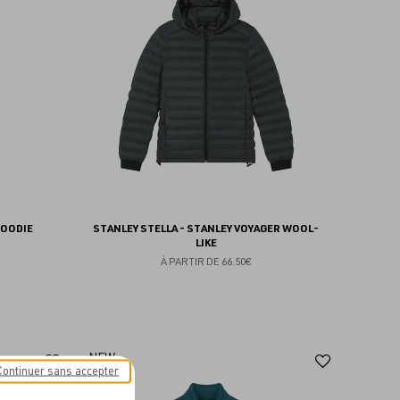
aux
aux
favoris
favoris
HOODIE
STANLEY STELLA - STANLEY VOYAGER WOOL-
LIKE
À PARTIR DE
66.50€
Ajouter
Ajoute
NEW
Continuer sans accepter
aux
aux