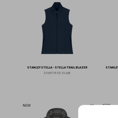
aux
favoris
STANLEY STELLA - STELLA TRAIL BLAZER
STANLEY
À PARTIR DE
35.60€
Ajouter
NEW
NEW
aux