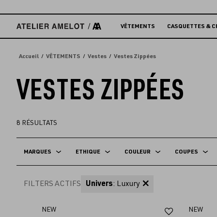
Accèder
directement
au
VÊTEMENTS
CASQUETTES & C
contenu
Accueil
VÊTEMENTS
Vestes
Vestes Zippées
VESTES ZIPPÉES
8
RÉSULTATS
MARQUES
ETHIQUE
COULEUR
COUPES
FILTERS ACTIFS
Univers
: Luxury
Ajouter
NEW
NEW