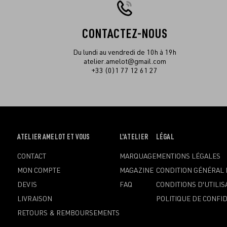
CONTACTEZ-NOUS
Du lundi au vendredi de 10h à 19h
atelier.amelot@gmail.com
+33 (0)1 77 12 61 27
OUVRIR
ATELIER AMELOT ET VOUS
OUVRIR
L'ATELIER
OUVRIR
LÉGAL
LE
LE
LE
CONTACT
MARQUAGE
MENTIONS LÉGALES
MENU
MENU
MENU
MON COMPTE
MAGAZINE
CONDITION GÉNÉRAL 
DEVIS
FAQ
CONDITIONS D'UTILIS
LIVRAISON
POLITIQUE DE CONFID
RETOURS & REMBOURSEMENTS