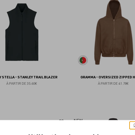
aux
favoris
 STELLA - STANLEY TRAIL BLAZER
GRAMMA - OVERSIZED ZIPPED 
À PARTIR DE
35.60€
À PARTIR DE
41.78€
Ajouter
NEW
aux