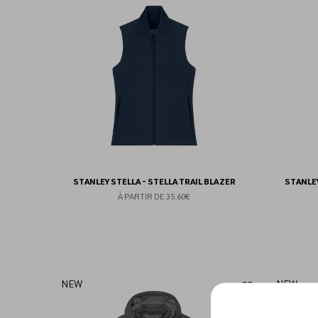
aux
favoris
STANLEY STELLA - STELLA TRAIL BLAZER
STANLEY
À PARTIR DE
35.60€
Ajouter
NEW
NEW
aux