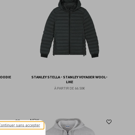
aux
aux
favoris
favoris
HOODIE
STANLEY STELLA - STANLEY VOYAGER WOOL-
LIKE
À PARTIR DE
66.50€
Ajouter
Ajoute
NEW
Continuer sans accepter
aux
aux