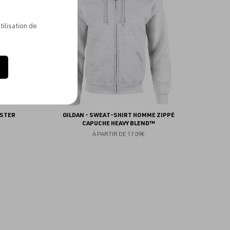
favoris
favoris
tilisation de
ESTER
GILDAN - SWEAT-SHIRT HOMME ZIPPÉ
CAPUCHE HEAVY BLEND™
À PARTIR DE
17.09€