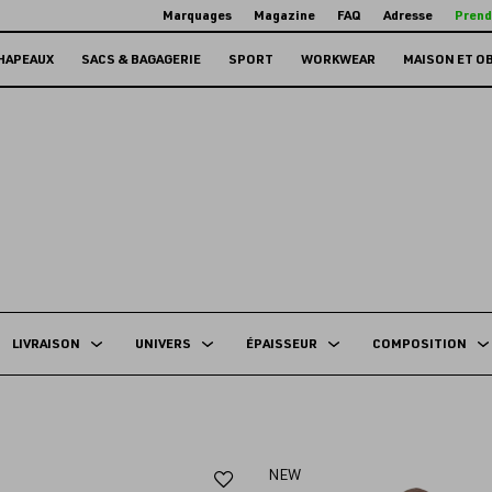
Marquages
Magazine
FAQ
Adresse
Prend
HAPEAUX
SACS & BAGAGERIE
SPORT
WORKWEAR
MAISON ET O
LIVRAISON
UNIVERS
ÉPAISSEUR
COMPOSITION
Ajouter
NEW