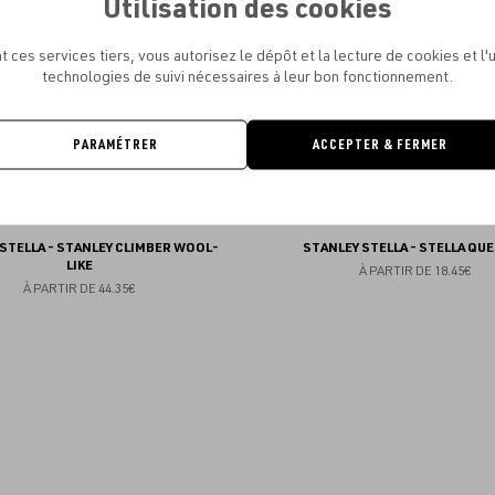
Utilisation des cookies
favoris
t ces services tiers, vous autorisez le dépôt et la lecture de cookies et l'u
technologies de suivi nécessaires à leur bon fonctionnement.
PARAMÉTRER
ACCEPTER & FERMER
STELLA - STANLEY CLIMBER WOOL-
STANLEY STELLA - STELLA QU
LIKE
À PARTIR DE
18.45€
À PARTIR DE
44.35€