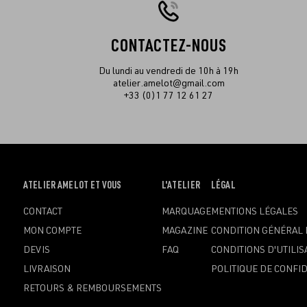
CONTACTEZ-NOUS
Du lundi au vendredi de 10h à 19h
atelier.amelot@gmail.com
+33 (0)1 77 12 61 27
OUVRIR
ATELIER AMELOT ET VOUS
OUVRIR
L'ATELIER
OUVRIR
LÉGAL
LE
LE
LE
CONTACT
MARQUAGE
MENTIONS LÉGALES
MENU
MENU
MENU
MON COMPTE
MAGAZINE
CONDITION GÉNÉRAL 
DEVIS
FAQ
CONDITIONS D'UTILIS
LIVRAISON
POLITIQUE DE CONFID
RETOURS & REMBOURSEMENTS