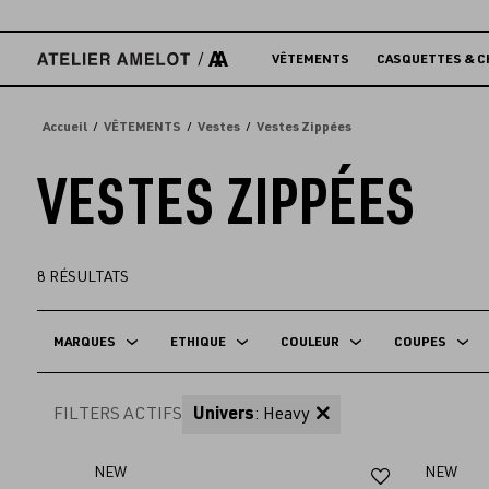
Accèder
directement
au
VÊTEMENTS
CASQUETTES & C
contenu
Accueil
VÊTEMENTS
Vestes
Vestes Zippées
VESTES ZIPPÉES
8
RÉSULTATS
MARQUES
ETHIQUE
COULEUR
COUPES
FILTERS ACTIFS
Univers
: Heavy
Ajouter
NEW
NEW