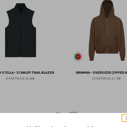
aux
favoris
 STELLA - STANLEY TRAIL BLAZER
GRAMMA - OVERSIZED ZIPPED 
À PARTIR DE
35.60€
À PARTIR DE
41.78€
Ajouter
NEW
aux