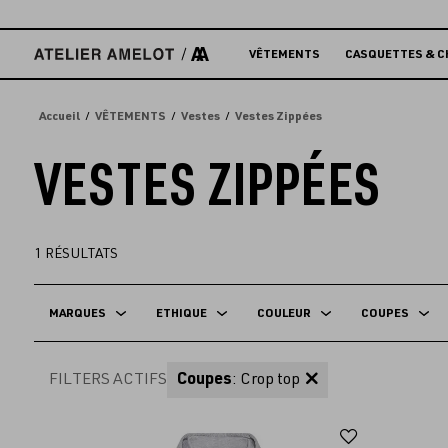
Accèder
directement
au
VÊTEMENTS
CASQUETTES & C
contenu
Accueil
VÊTEMENTS
Vestes
Vestes Zippées
VESTES ZIPPÉES
1
RÉSULTATS
MARQUES
ETHIQUE
COULEUR
COUPES
FILTERS ACTIFS
Coupes
: Crop top
Ajouter