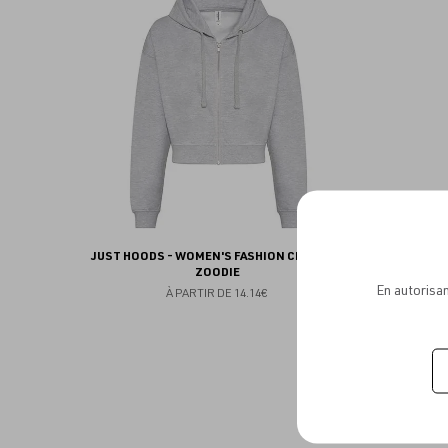
aux
favoris
JUST HOODS - WOMEN'S FASHION CROPPED
ZOODIE
En autorisan
À PARTIR DE
14.14€