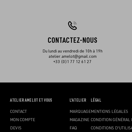
CONTACTEZ-NOUS
Du lundi au vendredi de 10h à 19h
atelier.amelot@gmail.com
+33 (0)1 77 12 61 27
OUVRIR
ATELIER AMELOT ET VOUS
OUVRIR
L'ATELIER
OUVRIR
LÉGAL
LE
LE
LE
CONTACT
MARQUAGE
MENTIONS LÉGALES
MENU
MENU
MENU
MON COMPTE
MAGAZINE
CONDITION GÉNÉRAL 
DEVIS
FAQ
CONDITIONS D'UTILIS