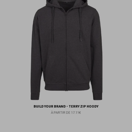
au
fav
BUILD YOUR BRAND - TERRY ZIP HOODY
À PARTIR DE
17.11€