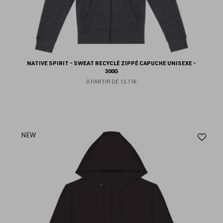
NATIVE SPIRIT - SWEAT RECYCLÉ ZIPPÉ CAPUCHE UNISEXE -
300G
À PARTIR DE
15.11€
Aj
NEW
au
fav