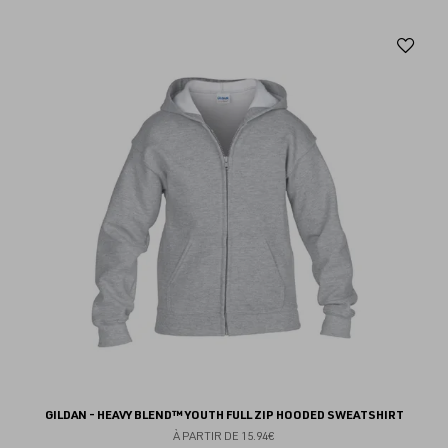
Aj
au
fav
GILDAN - HEAVY BLEND™ YOUTH FULL ZIP HOODED SWEATSHIRT
À PARTIR DE
15.94€