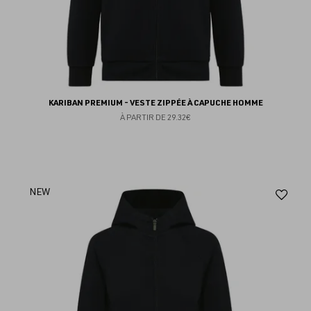
KARIBAN PREMIUM - VESTE ZIPPÉE À CAPUCHE HOMME
À PARTIR DE
29.32€
Aj
NEW
au
fav