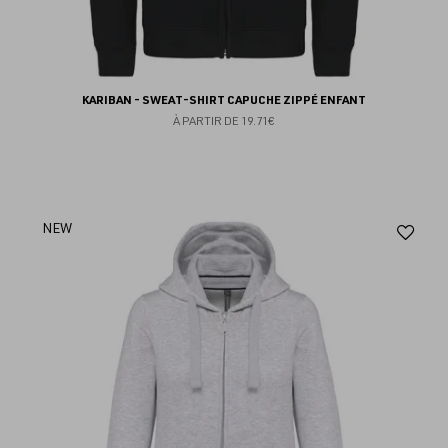
KARIBAN - SWEAT-SHIRT CAPUCHE ZIPPÉ ENFANT
À PARTIR DE
19.71€
Aj
NEW
au
fav