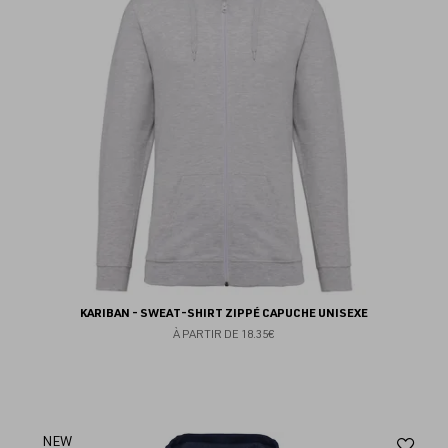
fav
KARIBAN - SWEAT-SHIRT ZIPPÉ CAPUCHE UNISEXE
À PARTIR DE
18.35€
Aj
NEW