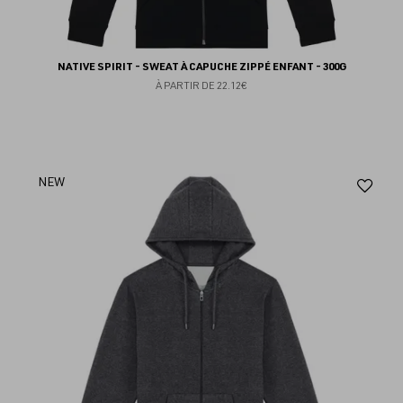
NATIVE SPIRIT - SWEAT À CAPUCHE ZIPPÉ ENFANT - 300G
À PARTIR DE
22.12€
Aj
NEW
au
fav