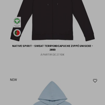
NATIVE SPIRIT - SWEAT TERRY280 CAPUCHE ZIPPÉ UNISEXE -
280G
À PARTIR DE
27.92€
Aj
NEW
au
fav