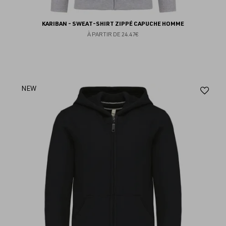
KARIBAN - SWEAT-SHIRT ZIPPÉ CAPUCHE HOMME
À PARTIR DE
24.47€
Aj
NEW
au
fav