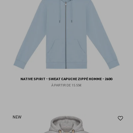
NATIVE SPIRIT - SWEAT CAPUCHE ZIPPÉ HOMME - 260G
À PARTIR DE
15.55€
Aj
NEW
au