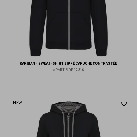
KARIBAN - SWEAT-SHIRT ZIPPÉ CAPUCHE CONTRASTÉE
À PARTIR DE
19.31€
Aj
NEW
au
fav