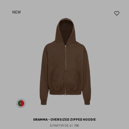
Aj
NEW
au
fav
GRAMMA - OVERSIZED ZIPPED HOODIE
À PARTIR DE
41.78€