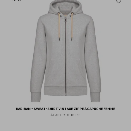
Aj
au
fav
KARIBAN - SWEAT-SHIRT VINTAGE ZIPPÉ À CAPUCHE FEMME
À PARTIR DE
18.35€