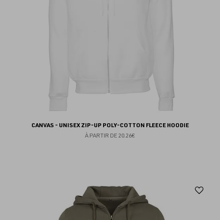
CANVAS - UNISEX ZIP-UP POLY-COTTON FLEECE HOODIE
À PARTIR DE
20.26€
Aj
au