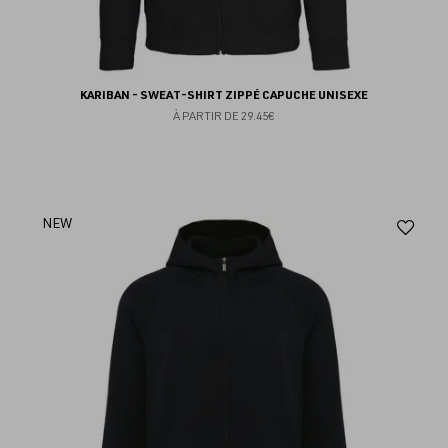
KARIBAN - SWEAT-SHIRT ZIPPÉ CAPUCHE UNISEXE
À PARTIR DE
29.45€
Aj
NEW
au
fav