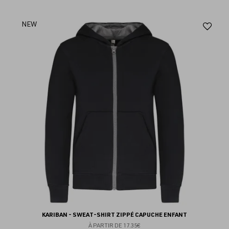
Aj
NEW
au
fav
KARIBAN - SWEAT-SHIRT ZIPPÉ CAPUCHE ENFANT
À PARTIR DE
17.35€