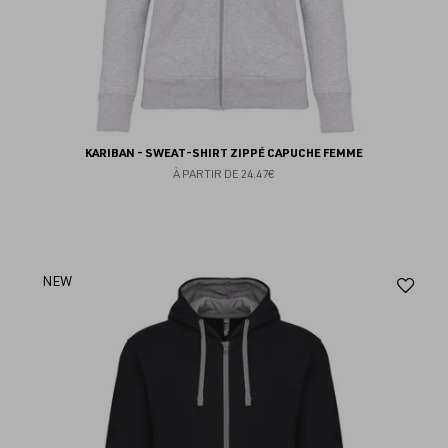
KARIBAN - SWEAT-SHIRT ZIPPÉ CAPUCHE FEMME
À PARTIR DE
24.47€
Aj
NEW
au
fav