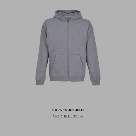
au
fav
SOL'S - SOL'S JELO
À PARTIR DE
32.37€