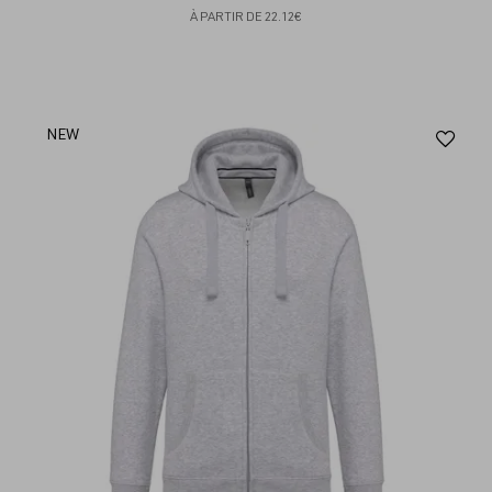
À PARTIR DE
22.12€
Aj
NEW
au
fav