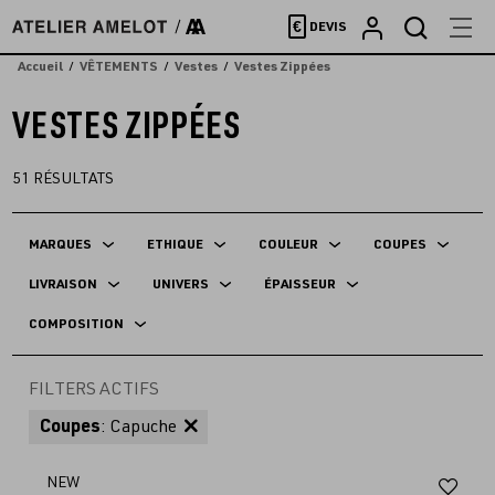
Accèder
€
DEVIS
directement
au
Accueil
VÊTEMENTS
Vestes
Vestes Zippées
contenu
VESTES ZIPPÉES
51
RÉSULTATS
MARQUES
ETHIQUE
COULEUR
COUPES
LIVRAISON
UNIVERS
ÉPAISSEUR
COMPOSITION
FILTERS ACTIFS
Coupes
: Capuche
Aj
NEW