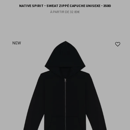
NATIVE SPIRIT - SWEAT ZIPPÉ CAPUCHE UNISEXE - 350G
À PARTIR DE
32.83€
Aj
NEW
au
fav