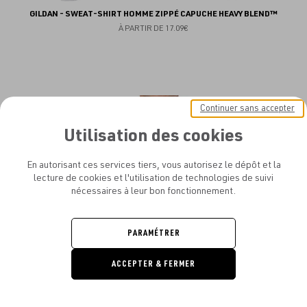
GILDAN - SWEAT-SHIRT HOMME ZIPPÉ CAPUCHE HEAVY BLEND™
À PARTIR DE
17.09€
Aj
Continuer sans accepter
au
Utilisation des cookies
fav
En autorisant ces services tiers, vous autorisez le dépôt et la
lecture de cookies et l'utilisation de technologies de suivi
nécessaires à leur bon fonctionnement.
PARAMÉTRER
ACCEPTER & FERMER
DEMANDE
DE DEVIS