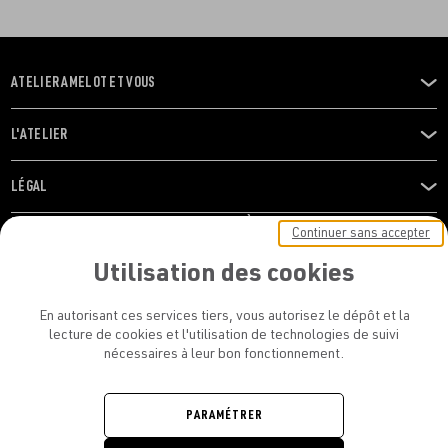
ATELIER AMELOT ET VOUS
OUVRIR
LE
MENU
L'ATELIER
OUVRIR
LE
MENU
LÉGAL
OUVRIR
LE
RESTONS EN CONTACT ! ABONNEZ-VOUS À NOTRE
Continuer sans accepter
MENU
NEWSLETTER
Utilisation des cookies
E-mail
En autorisant ces services tiers, vous autorisez le dépôt et la
E
lecture de cookies et l'utilisation de technologies de suivi
nécessaires à leur bon fonctionnement.
En vous inscrivant, vous acceptez la politique de confidentialité et les
conditions d’utilisation de l’Atelier Amelot
PARAMÉTRER