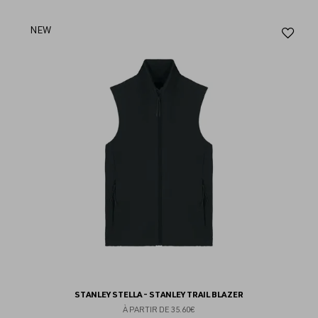
Aj
NEW
au
fav
STANLEY STELLA - STANLEY TRAIL BLAZER
À PARTIR DE
35.60€