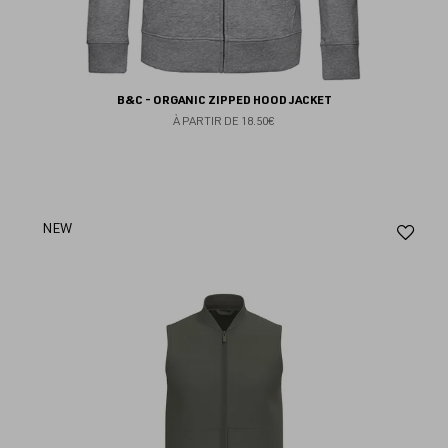
B&C - ORGANIC ZIPPED HOOD JACKET
À PARTIR DE
18.50€
Aj
NEW
au
fav