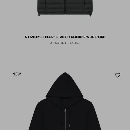
STANLEY STELLA - STANLEY CLIMBER WOOL-LIKE
À PARTIR DE
44.35€
Aj
NEW
au
fav