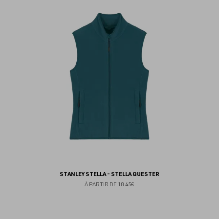
au
fav
STANLEY STELLA - STELLA QUESTER
À PARTIR DE
18.45€