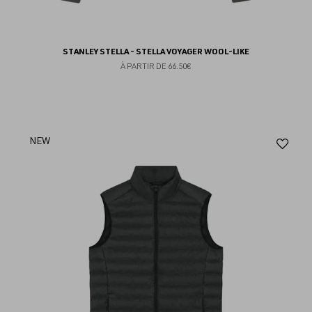
STANLEY STELLA - STELLA VOYAGER WOOL-LIKE
À PARTIR DE
66.50€
Aj
NEW
au
fav