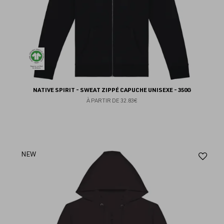
NATIVE SPIRIT - SWEAT ZIPPÉ CAPUCHE UNISEXE - 350G
À PARTIR DE
32.83€
Aj
NEW
au
fav