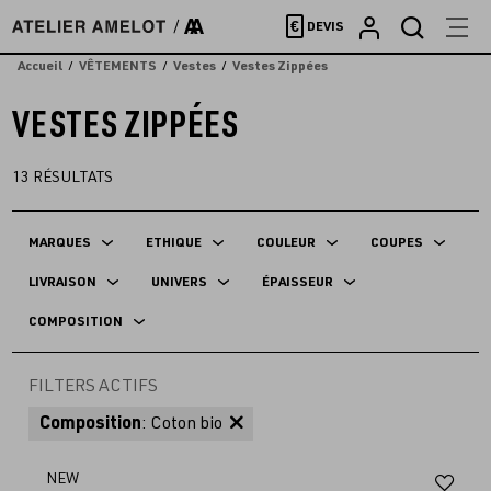
Accèder
€
DEVIS
directement
au
Accueil
VÊTEMENTS
Vestes
Vestes Zippées
contenu
VESTES ZIPPÉES
13
RÉSULTATS
MARQUES
ETHIQUE
COULEUR
COUPES
LIVRAISON
UNIVERS
ÉPAISSEUR
COMPOSITION
FILTERS ACTIFS
Composition
: Coton bio
Aj
NEW