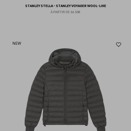
STANLEY STELLA - STANLEY VOYAGER WOOL-LIKE
À PARTIR DE
66.50€
Aj
NEW
au
fav