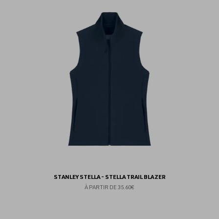
au
fav
STANLEY STELLA - STELLA TRAIL BLAZER
À PARTIR DE
35.60€