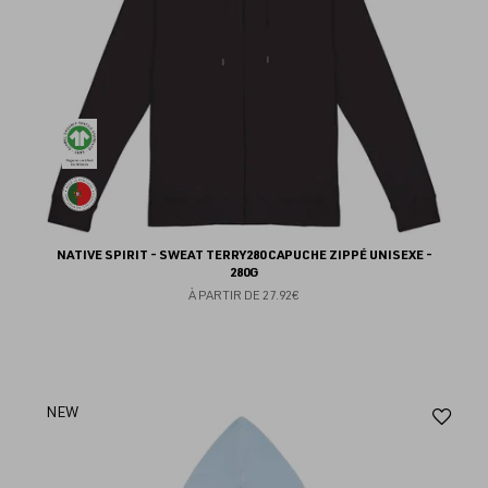
NATIVE SPIRIT - SWEAT TERRY280 CAPUCHE ZIPPÉ UNISEXE -
280G
À PARTIR DE
27.92€
Aj
NEW
au