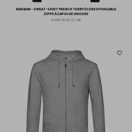
KARIBAN - SWEAT-SHIRT FRENCH TERRY ÉCORESPONSABLE
ZIPPÉ À CAPUCHE UNISEXE
À PARTIR DE
23.79€
Aj
au
fav