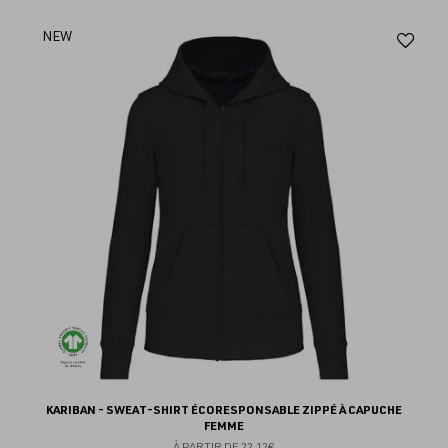
Aj
NEW
au
fav
KARIBAN - SWEAT-SHIRT ÉCORESPONSABLE ZIPPÉ À CAPUCHE
FEMME
À PARTIR DE
22.12€