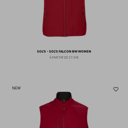
SOL'S - SOL'S FALCON BW WOMEN
À PARTIR DE
27.51€
Aj
NEW
au
fav