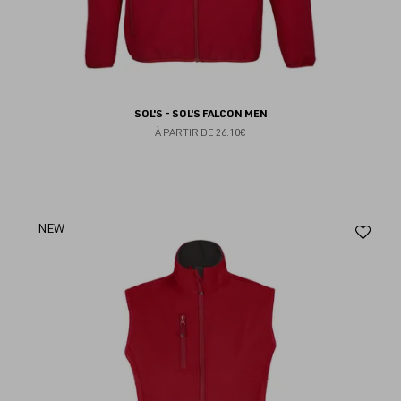
SOL'S - SOL'S FALCON MEN
À PARTIR DE
26.10€
Aj
NEW
au
fav