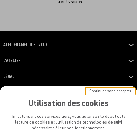
ou en livraison
ATELIER AMELOT ET VOUS
OUVRIR
LE
MENU
L'ATELIER
OUVRIR
LE
MENU
LÉGAL
OUVRIR
LE
RESTONS EN CONTACT ! ABONNEZ-VOUS À NOTRE
Continuer sans accepter
MENU
NEWSLETTER
Utilisation des cookies
E-mail
En autorisant ces services tiers, vous autorisez le dépôt et la
E
lecture de cookies et l'utilisation de technologies de suivi
nécessaires à leur bon fonctionnement.
En vous inscrivant, vous acceptez la politique de confidentialité et les