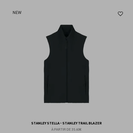
Aj
NEW
au
fav
STANLEY STELLA - STANLEY TRAIL BLAZER
À PARTIR DE
35.60€