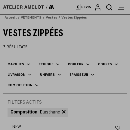
Accèder
€
DEVIS
directement
au
Accueil
VÊTEMENTS
Vestes
Vestes Zippées
contenu
VESTES ZIPPÉES
7
RÉSULTATS
MARQUES
ETHIQUE
COULEUR
COUPES
LIVRAISON
UNIVERS
ÉPAISSEUR
COMPOSITION
FILTERS ACTIFS
Composition
: Elasthane
Aj
NEW