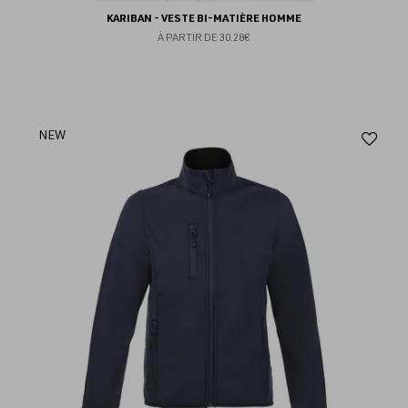
KARIBAN - VESTE BI-MATIÈRE HOMME
À PARTIR DE
30.28€
Aj
NEW
au
fav