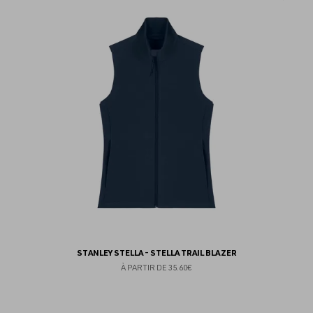
au
fav
STANLEY STELLA - STELLA TRAIL BLAZER
À PARTIR DE
35.60€