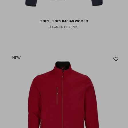
SOL'S - SOL'S RADIAN WOMEN
À PARTIR DE
20.99€
Aj
NEW
au
fav