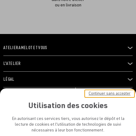
ou en livraison
ATELIER AMELOT ET VOUS
OUVRIR
LE
MENU
L'ATELIER
OUVRIR
LE
MENU
LÉGAL
OUVRIR
LE
RESTONS EN CONTACT ! ABONNEZ-VOUS À NOTRE
Continuer sans accepter
MENU
NEWSLETTER
Utilisation des cookies
E-mail
En autorisant ces services tiers, vous autorisez le dépôt et la
E
lecture de cookies et l'utilisation de technologies de suivi
nécessaires à leur bon fonctionnement.