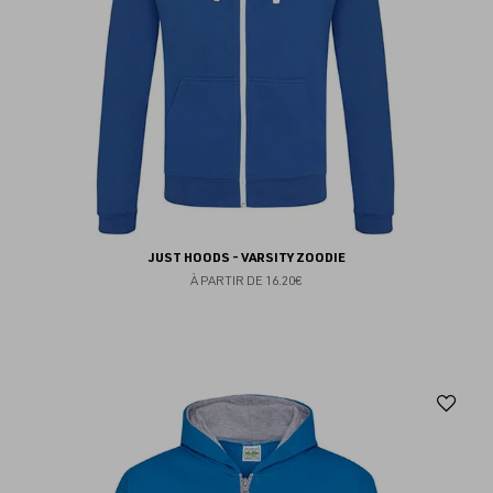
JUST HOODS - VARSITY ZOODIE
À PARTIR DE
16.20€
Aj
au
fav