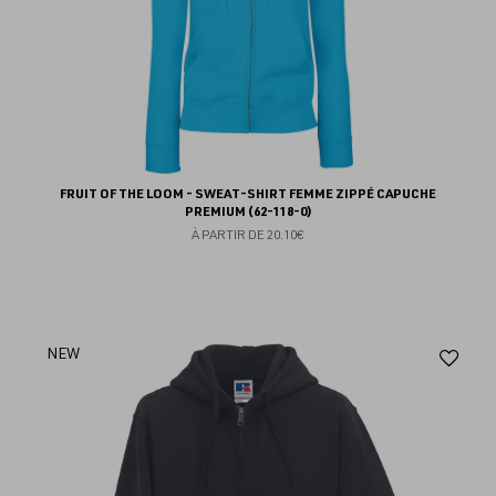
FRUIT OF THE LOOM - SWEAT-SHIRT FEMME ZIPPÉ CAPUCHE
PREMIUM (62-118-0)
À PARTIR DE
20.10€
Aj
NEW
au
fav