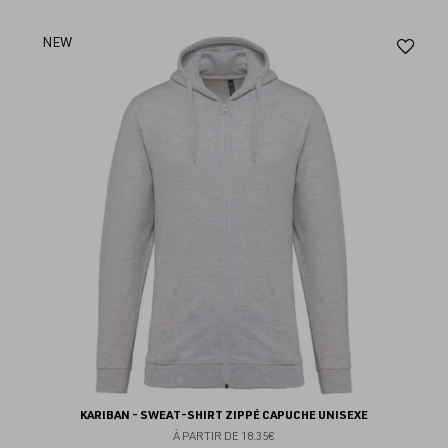
Aj
NEW
au
fav
KARIBAN - SWEAT-SHIRT ZIPPÉ CAPUCHE UNISEXE
À PARTIR DE
18.35€