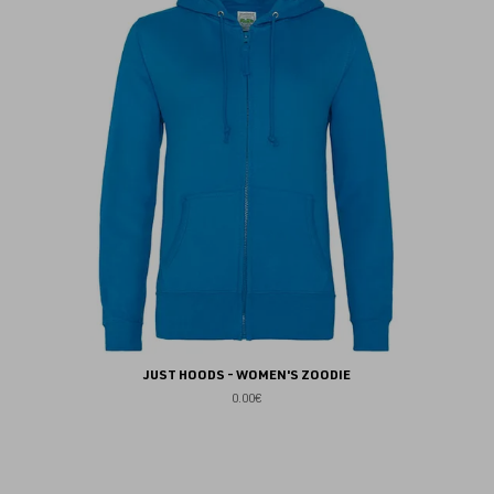
au
fav
JUST HOODS - WOMEN'S ZOODIE
0.00€