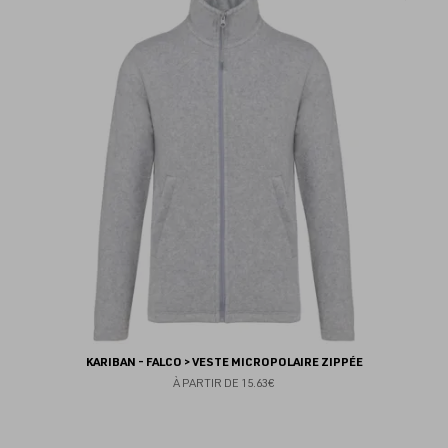
au
fav
KARIBAN - FALCO > VESTE MICROPOLAIRE ZIPPÉE
À PARTIR DE
15.63€