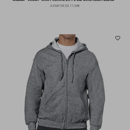
À PARTIR DE
17.09€
Aj
au
fav