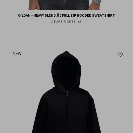
GILDAN - HEAVY BLEND‚Ñ¢ FULL ZIP HOODED SWEATSHIRT
À PARTIR DE
18.14€
Aj
NEW
au
fav