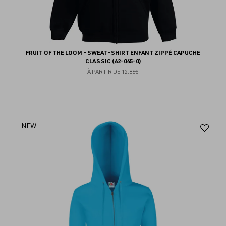
FRUIT OF THE LOOM - SWEAT-SHIRT ENFANT ZIPPÉ CAPUCHE
CLASSIC (62-045-0)
À PARTIR DE
12.86€
Aj
NEW
au
fav