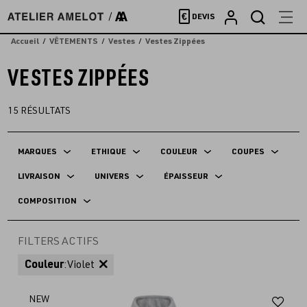
Accèder
€
DEVIS
directement
au
Accueil
VÊTEMENTS
Vestes
Vestes Zippées
contenu
VESTES ZIPPÉES
15
RÉSULTATS
MARQUES
ETHIQUE
COULEUR
COUPES
LIVRAISON
UNIVERS
ÉPAISSEUR
COMPOSITION
FILTERS ACTIFS
Couleur
:
Violet
Aj
NEW