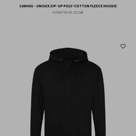
CANVAS - UNISEX ZIP-UP POLY-COTTON FLEECE HOODIE
À PARTIR DE
20.26€
Aj
au
fav