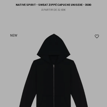
NATIVE SPIRIT - SWEAT ZIPPÉ CAPUCHE UNISEXE - 350G
À PARTIR DE
32.83€
Aj
NEW
au
fav