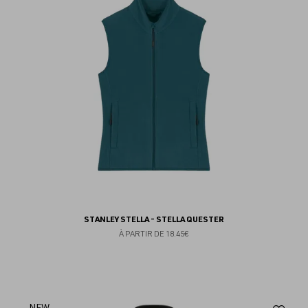
fav
STANLEY STELLA - STELLA QUESTER
À PARTIR DE
18.45€
NEW