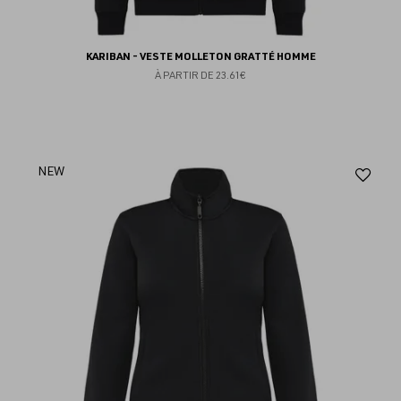
KARIBAN - VESTE MOLLETON GRATTÉ HOMME
À PARTIR DE
23.61€
Aj
NEW
au
fav