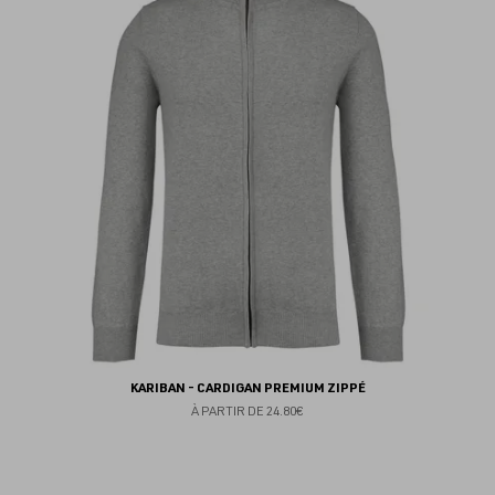
au
fav
KARIBAN - CARDIGAN PREMIUM ZIPPÉ
À PARTIR DE
24.80€