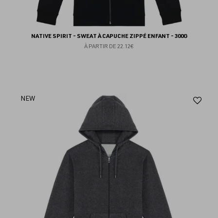
NATIVE SPIRIT - SWEAT À CAPUCHE ZIPPÉ ENFANT - 300G
À PARTIR DE
22.12€
Aj
NEW
au
fav