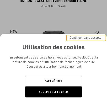
KARIBAN - SWEAT-SHIRT ZIPPÉ CAPUCHE FEMME
À PARTIR DE
24.47€
Aj
NEW
Continuer sans accepter
au
Utilisation des cookies
fav
En autorisant ces services tiers, vous autorisez le dépôt et la
lecture de cookies et l'utilisation de technologies de suivi
nécessaires à leur bon fonctionnement.
PARAMÉTRER
ACCEPTER & FERMER
DEMANDE
DE DEVIS