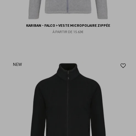
KARIBAN - FALCO > VESTE MICROPOLAIRE ZIPPÉE
À PARTIR DE
15.63€
Aj
NEW
au
fav