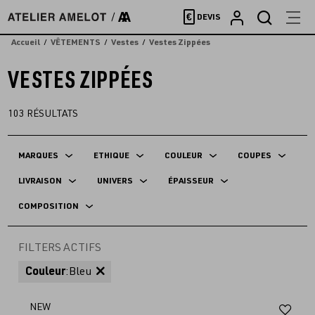
Accèder
€
DEVIS
directement
au
Accueil
VÊTEMENTS
Vestes
Vestes Zippées
contenu
VESTES ZIPPÉES
103
RÉSULTATS
MARQUES
ETHIQUE
COULEUR
COUPES
LIVRAISON
UNIVERS
ÉPAISSEUR
COMPOSITION
FILTERS ACTIFS
Couleur
:
Bleu
Aj
NEW