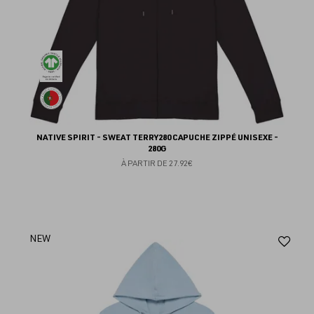
NATIVE SPIRIT - SWEAT TERRY280 CAPUCHE ZIPPÉ UNISEXE -
280G
À PARTIR DE
27.92€
Aj
NEW
au
fav