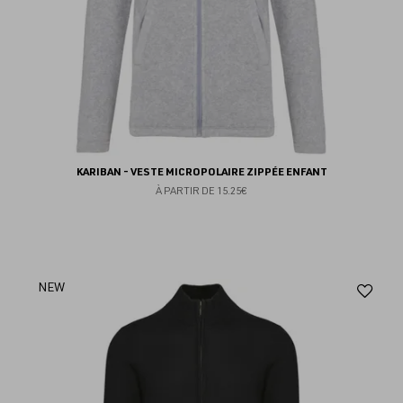
KARIBAN - VESTE MICROPOLAIRE ZIPPÉE ENFANT
À PARTIR DE
15.25€
Aj
NEW
au
fav