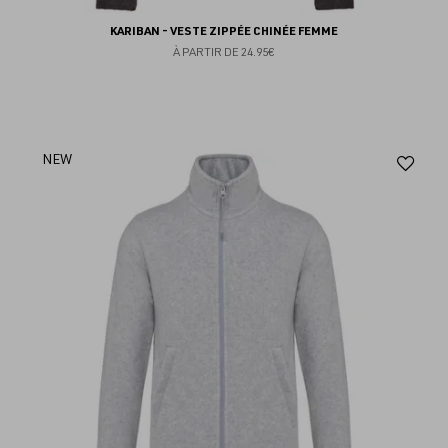
KARIBAN - VESTE ZIPPÉE CHINÉE FEMME
À PARTIR DE
24.95€
Aj
NEW
au
fav