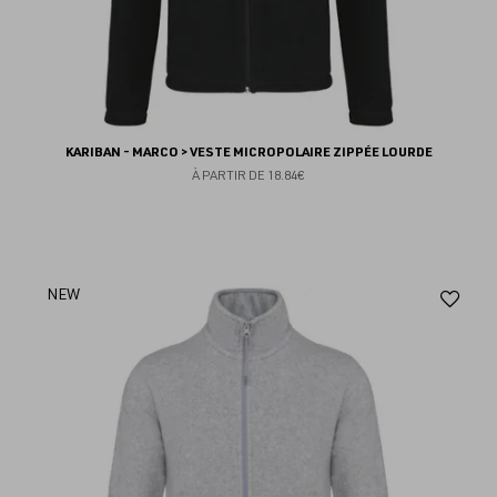
KARIBAN - MARCO > VESTE MICROPOLAIRE ZIPPÉE LOURDE
À PARTIR DE
18.84€
Aj
NEW
au
fav