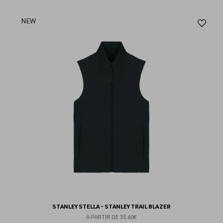
Aj
NEW
au
fav
STANLEY STELLA - STANLEY TRAIL BLAZER
À PARTIR DE
35.60€