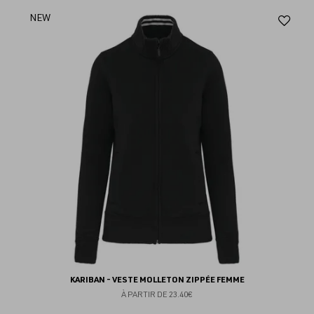
Aj
NEW
au
fav
KARIBAN - VESTE MOLLETON ZIPPÉE FEMME
À PARTIR DE
23.40€