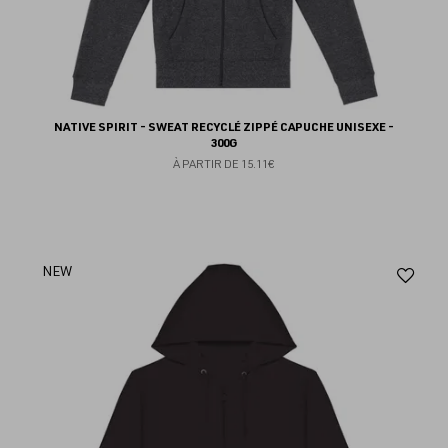
NATIVE SPIRIT - SWEAT RECYCLÉ ZIPPÉ CAPUCHE UNISEXE -
300G
À PARTIR DE
15.11€
Aj
NEW
au
fav