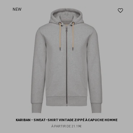
Aj
NEW
au
fav
KARIBAN - SWEAT-SHIRT VINTAGE ZIPPÉ À CAPUCHE HOMME
À PARTIR DE
21.19€