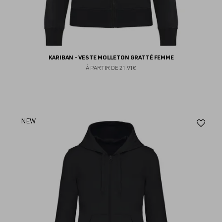
KARIBAN - VESTE MOLLETON GRATTÉ FEMME
À PARTIR DE
21.91€
Aj
NEW
au
fav