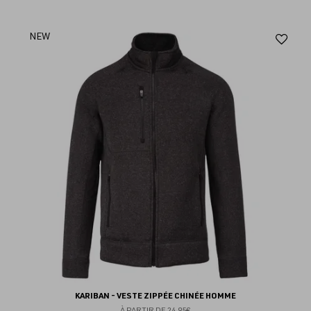
Aj
NEW
au
fav
KARIBAN - VESTE ZIPPÉE CHINÉE HOMME
À PARTIR DE
24.95€