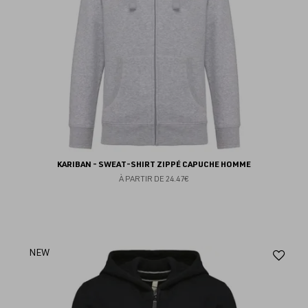
KARIBAN - SWEAT-SHIRT ZIPPÉ CAPUCHE HOMME
À PARTIR DE
24.47€
Aj
NEW
au
fav