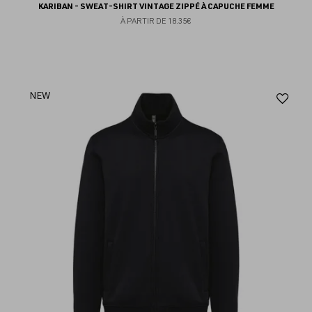
KARIBAN - SWEAT-SHIRT VINTAGE ZIPPÉ À CAPUCHE FEMME
À PARTIR DE
18.35€
Aj
NEW
au
fav