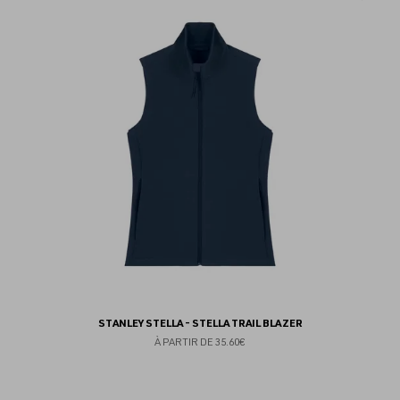
au
fav
STANLEY STELLA - STELLA TRAIL BLAZER
À PARTIR DE
35.60€