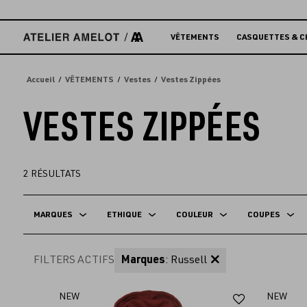
Accèder
directement
au
VÊTEMENTS
CASQUETTES & C
contenu
Accueil
VÊTEMENTS
Vestes
Vestes Zippées
VESTES ZIPPÉES
2
RÉSULTATS
MARQUES
ETHIQUE
COULEUR
COUPES
FILTERS ACTIFS
Marques
: Russell
Ajouter
NEW
NEW