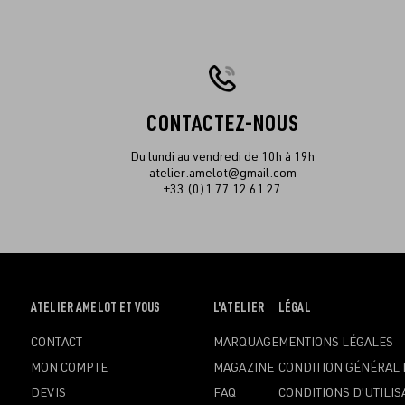
CONTACTEZ-NOUS
Du lundi au vendredi de 10h à 19h
atelier.amelot@gmail.com
+33 (0)1 77 12 61 27
OUVRIR
ATELIER AMELOT ET VOUS
OUVRIR
L'ATELIER
OUVRIR
LÉGAL
LE
LE
LE
CONTACT
MARQUAGE
MENTIONS LÉGALES
MENU
MENU
MENU
MON COMPTE
MAGAZINE
CONDITION GÉNÉRAL 
DEVIS
FAQ
CONDITIONS D'UTILIS