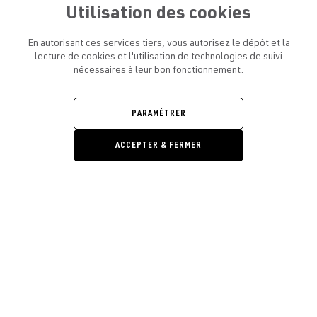
Utilisation des cookies
En autorisant ces services tiers, vous autorisez le dépôt et la
lecture de cookies et l'utilisation de technologies de suivi
nécessaires à leur bon fonctionnement.
ATELIER AMELOT ET VOUS
OUVRIR
LE
MENU
L'ATELIER
PARAMÉTRER
OUVRIR
LE
MENU
ACCEPTER & FERMER
LÉGAL
OUVRIR
LE
RESTONS EN CONTACT ! ABONNEZ-VOUS À NOTRE
MENU
NEWSLETTER
Ouvrir la barre de gestion des cooki
E-mail
E
En vous inscrivant, vous acceptez la politique de confidentialité et les
conditions d’utilisation de l’Atelier Amelot