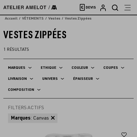
Accèder
€
DEVIS
directement
au
Accueil
VÊTEMENTS
Vestes
Vestes Zippées
contenu
VESTES ZIPPÉES
1
RÉSULTATS
MARQUES
ETHIQUE
COULEUR
COUPES
LIVRAISON
UNIVERS
ÉPAISSEUR
COMPOSITION
FILTERS ACTIFS
Marques
: Canvas
Aj