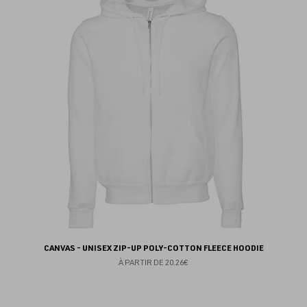
au
fav
CANVAS - UNISEX ZIP-UP POLY-COTTON FLEECE HOODIE
À PARTIR DE
20.26€