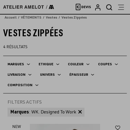
Accèder
€
DEVIS
directement
au
Accueil
VÊTEMENTS
Vestes
Vestes Zippées
contenu
VESTES ZIPPÉES
4
RÉSULTATS
MARQUES
ETHIQUE
COULEUR
COUPES
LIVRAISON
UNIVERS
ÉPAISSEUR
COMPOSITION
FILTERS ACTIFS
Marques
: WK. Designed To Work
Aj
NEW