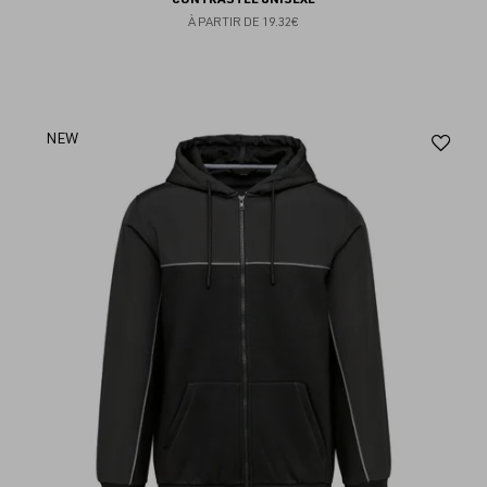
À PARTIR DE
19.32€
Aj
NEW
au
fav