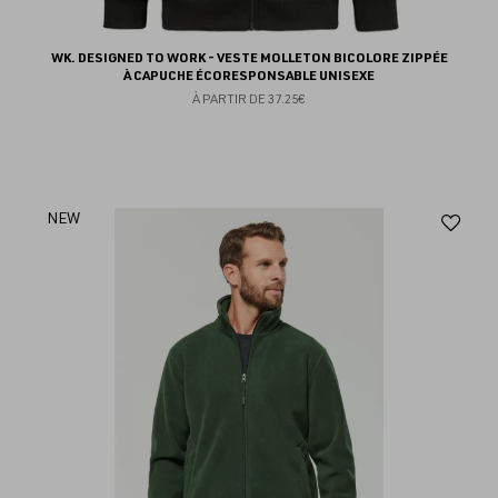
WK. DESIGNED TO WORK - VESTE MOLLETON BICOLORE ZIPPÉE
À CAPUCHE ÉCORESPONSABLE UNISEXE
À PARTIR DE
37.25€
Aj
NEW
au
fav