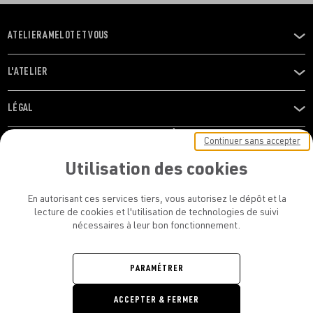
ATELIER AMELOT ET VOUS
OUVRIR
LE
MENU
L'ATELIER
OUVRIR
LE
MENU
LÉGAL
OUVRIR
LE
RESTONS EN CONTACT ! ABONNEZ-VOUS À NOTRE
Continuer sans accepter
MENU
NEWSLETTER
Utilisation des cookies
E-mail
En autorisant ces services tiers, vous autorisez le dépôt et la
E
lecture de cookies et l'utilisation de technologies de suivi
nécessaires à leur bon fonctionnement.
En vous inscrivant, vous acceptez la politique de confidentialité et les
conditions d’utilisation de l’Atelier Amelot
PARAMÉTRER
ATELIER AMELOT - TOUS DROITS
ACCEPTER & FERMER
RÉSERVÉS
Retrouvez
Retrouvez
Retrou
Re