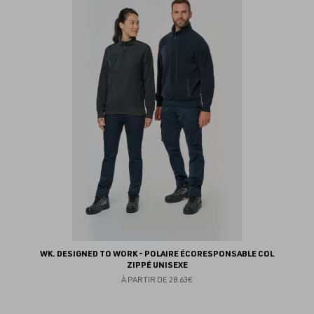
au
fav
WK. DESIGNED TO WORK - POLAIRE ÉCORESPONSABLE COL
ZIPPÉ UNISEXE
À PARTIR DE
28.63€