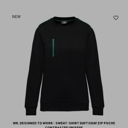
Aj
NEW
au
fav
WK. DESIGNED TO WORK - SWEAT-SHIRT DAYTODAY ZIP POCHE
CONTRASTÉE UNISEXE