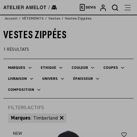
Accèder
€
DEVIS
directement
au
Accueil
VÊTEMENTS
Vestes
Vestes Zippées
contenu
VESTES ZIPPÉES
1
RÉSULTATS
MARQUES
ETHIQUE
COULEUR
COUPES
LIVRAISON
UNIVERS
ÉPAISSEUR
COMPOSITION
FILTERS ACTIFS
Marques
: Timberland
Aj
NEW