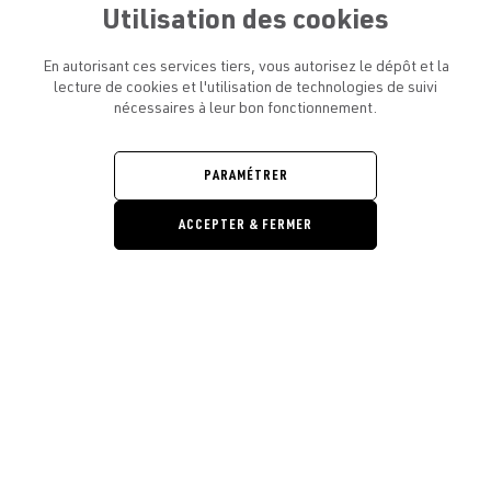
Utilisation des cookies
En autorisant ces services tiers, vous autorisez le dépôt et la
lecture de cookies et l'utilisation de technologies de suivi
nécessaires à leur bon fonctionnement.
ATELIER AMELOT ET VOUS
OUVRIR
LE
MENU
L'ATELIER
PARAMÉTRER
OUVRIR
LE
MENU
ACCEPTER & FERMER
LÉGAL
OUVRIR
LE
RESTONS EN CONTACT ! ABONNEZ-VOUS À NOTRE
MENU
NEWSLETTER
Ouvrir la barre de gestion des cooki
E-mail
E
En vous inscrivant, vous acceptez la politique de confidentialité et les
conditions d’utilisation de l’Atelier Amelot