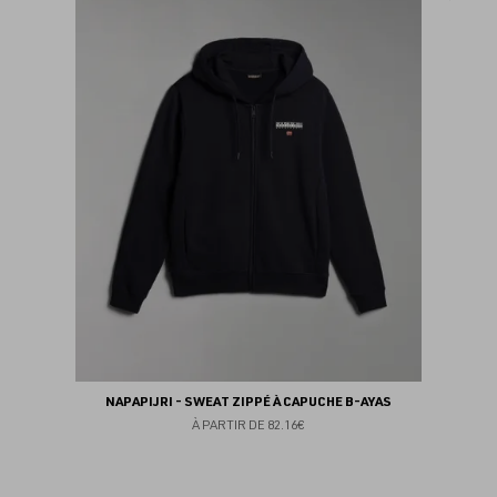
au
fav
NAPAPIJRI - SWEAT ZIPPÉ À CAPUCHE B-AYAS
À PARTIR DE
82.16€