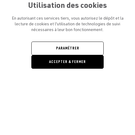
Utilisation des cookies
En autorisant ces services tiers, vous autorisez le dépôt et la
lecture de cookies et l'utilisation de technologies de suivi
nécessaires à leur bon fonctionnement.
ATELIER AMELOT ET VOUS
OUVRIR
LE
MENU
L'ATELIER
PARAMÉTRER
OUVRIR
LE
MENU
ACCEPTER & FERMER
LÉGAL
OUVRIR
LE
RESTONS EN CONTACT ! ABONNEZ-VOUS À NOTRE
MENU
NEWSLETTER
Ouvrir la barre de gestion des cooki
E-mail
E
En vous inscrivant, vous acceptez la politique de confidentialité et les
conditions d’utilisation de l’Atelier Amelot