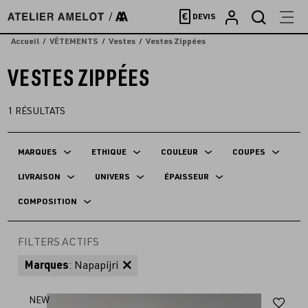
Accèder
€
DEVIS
directement
au
Accueil
VÊTEMENTS
Vestes
Vestes Zippées
contenu
VESTES ZIPPÉES
1
RÉSULTATS
MARQUES
ETHIQUE
COULEUR
COUPES
LIVRAISON
UNIVERS
ÉPAISSEUR
COMPOSITION
FILTERS ACTIFS
Marques
: Napapijri
Aj
NEW