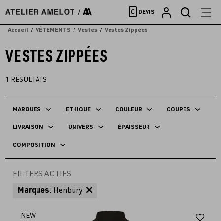
Accèder
€
DEVIS
directement
au
Accueil
VÊTEMENTS
Vestes
Vestes Zippées
contenu
VESTES ZIPPÉES
1
RÉSULTATS
MARQUES
ETHIQUE
COULEUR
COUPES
LIVRAISON
UNIVERS
ÉPAISSEUR
COMPOSITION
FILTERS ACTIFS
Marques
: Henbury
Aj
NEW