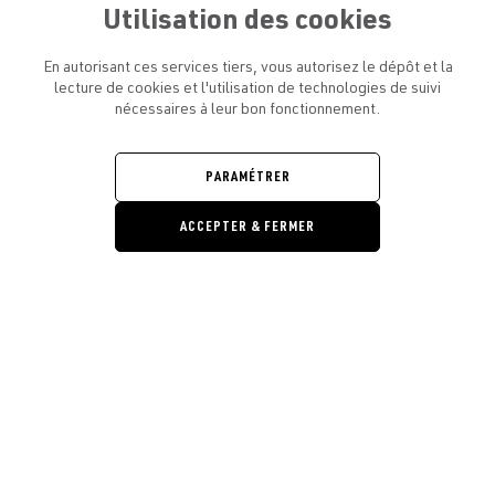
Utilisation des cookies
En autorisant ces services tiers, vous autorisez le dépôt et la
lecture de cookies et l'utilisation de technologies de suivi
nécessaires à leur bon fonctionnement.
ATELIER AMELOT ET VOUS
OUVRIR
LE
MENU
L'ATELIER
PARAMÉTRER
OUVRIR
LE
MENU
ACCEPTER & FERMER
LÉGAL
OUVRIR
LE
RESTONS EN CONTACT ! ABONNEZ-VOUS À NOTRE
MENU
NEWSLETTER
Ouvrir la barre de gestion des cooki
E-mail
E
En vous inscrivant, vous acceptez la politique de confidentialité et les
conditions d’utilisation de l’Atelier Amelot