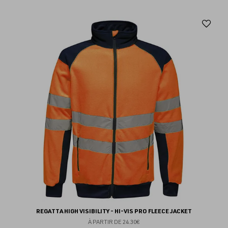
Aj
au
fav
REGATTA HIGH VISIBILITY - HI-VIS PRO FLEECE JACKET
À PARTIR DE
24.30€