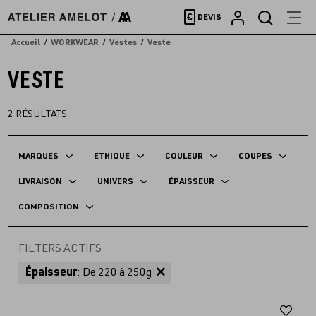
Accèder
€
DEVIS
directement
au
Accueil
WORKWEAR
Vestes
Veste
contenu
VESTE
2
RÉSULTATS
MARQUES
ETHIQUE
COULEUR
COUPES
LIVRAISON
UNIVERS
ÉPAISSEUR
COMPOSITION
FILTERS ACTIFS
Épaisseur
: De 220 à 250g
Aj