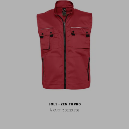
au
fav
SOL'S - ZENITH PRO
À PARTIR DE
23.78€