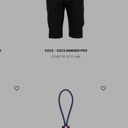
O
SOL'S - SOL'S RANGER PRO
À PARTIR DE
51.64€
Ajouter
Ajoute
aux
aux
favoris
favoris