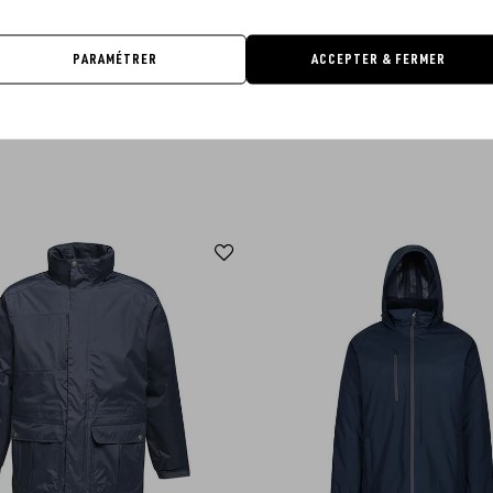
PARAMÉTRER
ACCEPTER & FERMER
TWEAR - BICYCLE COVER BASIC
REGATTA PROFESSIONAL - CLASSI
JACKET
À PARTIR DE
0.50€
À PARTIR DE
44.28€
Ajouter
aux
favoris