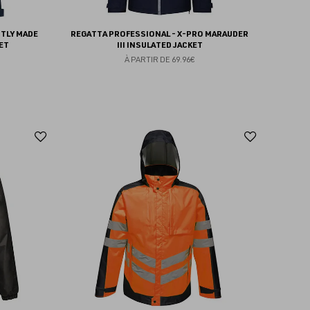
TLY MADE
REGATTA PROFESSIONAL - X-PRO MARAUDER
ET
III INSULATED JACKET
À PARTIR DE
69.96€
Ajouter
Ajoute
aux
aux
favoris
favoris