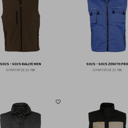
favoris
SOL'S - SOL'S RALLYE MEN
SOL'S - SOL'S ZENITH PR
À PARTIR DE
23.78€
À PARTIR DE
23.78€
Ajouter
aux
favoris