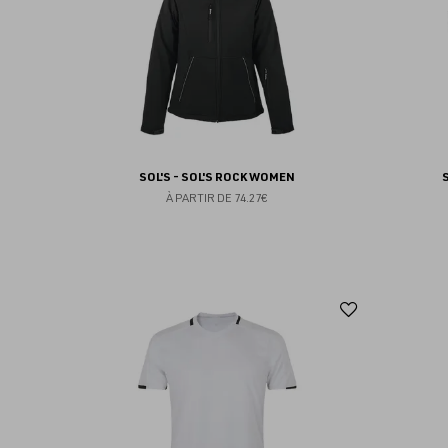
SOL'S - SOL'S ROCK WOMEN
À PARTIR DE
74.27€
Ajouter
aux
favoris