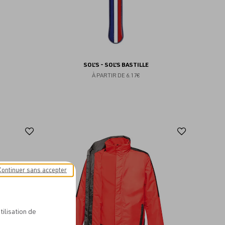
SOL'S - SOL'S BASTILLE
À PARTIR DE
6.17€
Ajouter
Ajoute
aux
aux
favoris
favoris
Continuer sans accepter
tilisation de