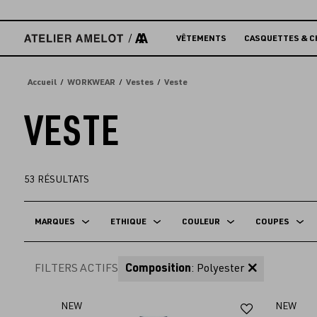
Accèder
directement
au
VÊTEMENTS
CASQUETTES & C
contenu
Accueil
WORKWEAR
Vestes
Veste
VESTE
53
RÉSULTATS
MARQUES
ETHIQUE
COULEUR
COUPES
FILTERS ACTIFS
Composition
: Polyester
Ajouter
NEW
NEW