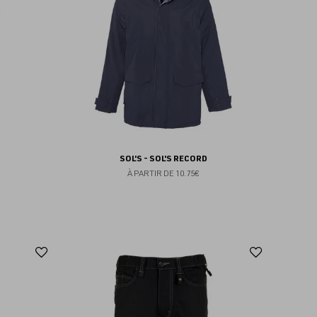
favoris
favoris
O
SOL'S - SOL'S RECORD
À PARTIR DE
10.75€
Ajouter
Ajoute
aux
aux
favoris
favoris