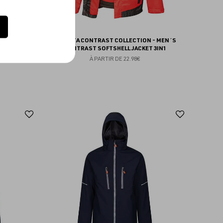
C 3-IN-1
REGATTA CONTRAST COLLECTION - MEN´S
CONTRAST SOFTSHELL JACKET 3IN1
À PARTIR DE
22.98€
Ajouter
Ajoute
aux
aux
favoris
favoris