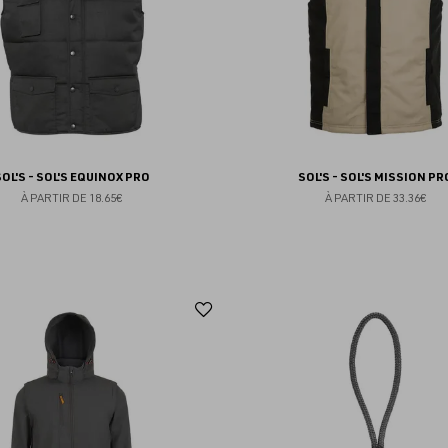
SOL'S - SOL'S EQUINOX PRO
SOL'S - SOL'S MISSION PR
À PARTIR DE
18.65€
À PARTIR DE
33.36€
Ajouter
aux
favoris