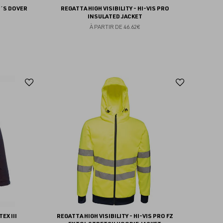
´S DOVER
REGATTA HIGH VISIBILITY - HI-VIS PRO
INSULATED JACKET
À PARTIR DE
46.62€
Ajouter
Ajoute
aux
aux
favoris
favoris
EX III
REGATTA HIGH VISIBILITY - HI-VIS PRO FZ