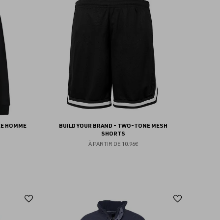
aux
aux
favoris
favoris
ÉE HOMME
BUILD YOUR BRAND - TWO-TONE MESH
SHORTS
À PARTIR DE
10.96€
Ajouter
Ajoute
aux
aux