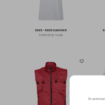
SOL'S - SOL'S CLASSICO
S
À PARTIR DE
10.40€
Ajouter
aux
favoris
En autorisan