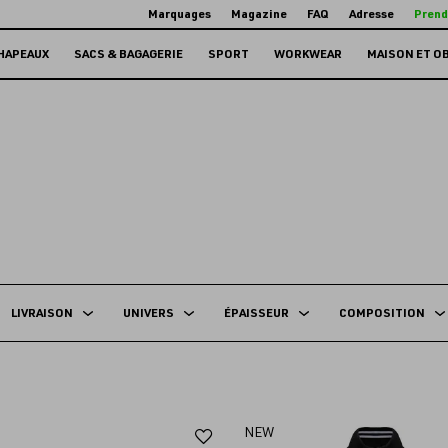
Marquages
Magazine
FAQ
Adresse
Prend
HAPEAUX
SACS & BAGAGERIE
SPORT
WORKWEAR
MAISON ET O
LIVRAISON
UNIVERS
ÉPAISSEUR
COMPOSITION
Ajouter
NEW