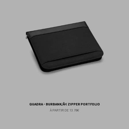
au
fav
QUADRA - BURBANK‚Ñ¢ ZIPPER PORTFOLIO
À PARTIR DE
13.78€