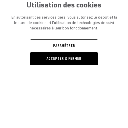
Utilisation des cookies
En autorisant ces services tiers, vous autorisez le dépôt et la
lecture de cookies et l'utilisation de technologies de suivi
nécessaires à leur bon fonctionnement.
ATELIER AMELOT ET VOUS
OUVRIR
LE
MENU
L'ATELIER
PARAMÉTRER
OUVRIR
LE
MENU
ACCEPTER & FERMER
LÉGAL
OUVRIR
LE
RESTONS EN CONTACT ! ABONNEZ-VOUS À NOTRE
MENU
NEWSLETTER
Ouvrir la barre de gestion des cooki
E-mail
E
En vous inscrivant, vous acceptez la politique de confidentialité et les
conditions d’utilisation de l’Atelier Amelot