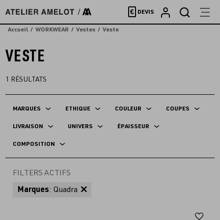
Accèder
€
DEVIS
directement
au
Accueil
WORKWEAR
Vestes
Veste
contenu
VESTE
1
RÉSULTATS
MARQUES
ETHIQUE
COULEUR
COUPES
LIVRAISON
UNIVERS
ÉPAISSEUR
COMPOSITION
FILTERS ACTIFS
Marques
: Quadra
Aj