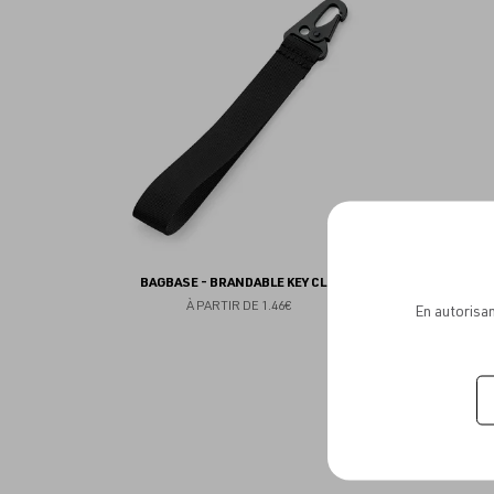
aux
favoris
BAGBASE - BRANDABLE KEY CLIP
À PARTIR DE
1.46€
En autorisan