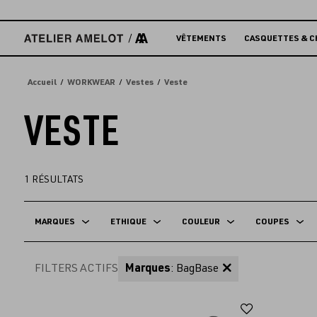
Accèder
directement
au
VÊTEMENTS
CASQUETTES & C
contenu
Accueil
WORKWEAR
Vestes
Veste
VESTE
1
RÉSULTATS
MARQUES
ETHIQUE
COULEUR
COUPES
FILTERS ACTIFS
Marques
: BagBase
Ajouter