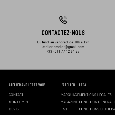
CONTACTEZ-NOUS
Du lundi au vendredi de 10h à 19h
atelier.amelot@gmail.com
+33 (0)1 77 12 61 27
OUVRIR
ATELIER AMELOT ET VOUS
OUVRIR
L'ATELIER
OUVRIR
LÉGAL
LE
LE
LE
CONTACT
MARQUAGE
MENTIONS LÉGALES
MENU
MENU
MENU
MON COMPTE
MAGAZINE
CONDITION GÉNÉRAL 
DEVIS
FAQ
CONDITIONS D'UTILIS