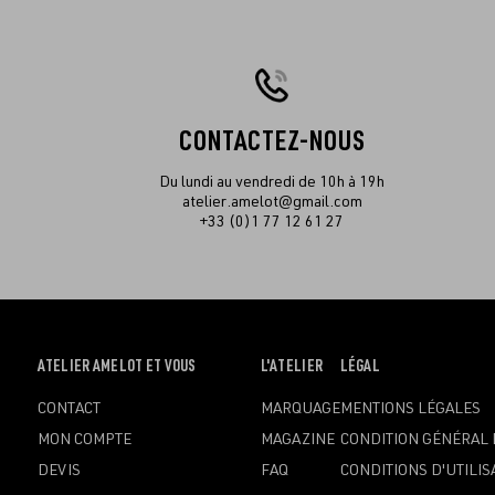
CONTACTEZ-NOUS
Du lundi au vendredi de 10h à 19h
atelier.amelot@gmail.com
+33 (0)1 77 12 61 27
OUVRIR
ATELIER AMELOT ET VOUS
OUVRIR
L'ATELIER
OUVRIR
LÉGAL
LE
LE
LE
CONTACT
MARQUAGE
MENTIONS LÉGALES
MENU
MENU
MENU
MON COMPTE
MAGAZINE
CONDITION GÉNÉRAL 
DEVIS
FAQ
CONDITIONS D'UTILIS