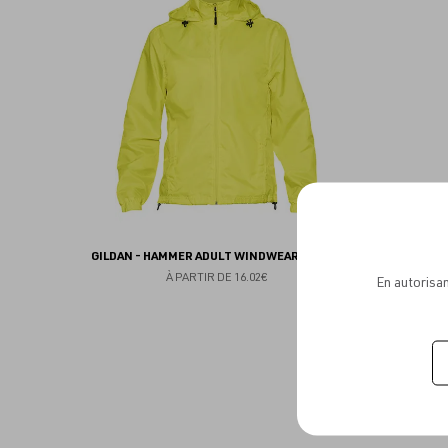
aux
favoris
GILDAN - HAMMER ADULT WINDWEAR JACKET
À PARTIR DE
16.02€
En autorisan