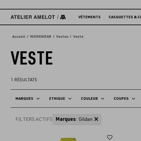
Accèder
directement
au
VÊTEMENTS
CASQUETTES & C
contenu
Accueil
WORKWEAR
Vestes
Veste
VESTE
1
RÉSULTATS
MARQUES
ETHIQUE
COULEUR
COUPES
FILTERS ACTIFS
Marques
: Gildan
Ajouter