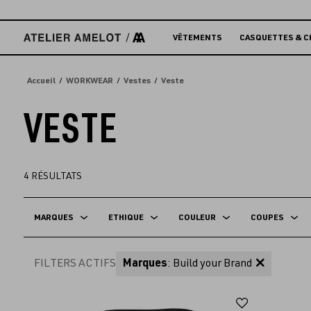
Accèder
directement
au
VÊTEMENTS
CASQUETTES & C
contenu
Accueil
WORKWEAR
Vestes
Veste
VESTE
4
RÉSULTATS
MARQUES
ETHIQUE
COULEUR
COUPES
FILTERS ACTIFS
Marques
: Build your Brand
Ajouter