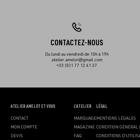
CONTACTEZ-NOUS
Du lundi au vendredi de 10h à 19h
atelier.amelot@gmail.com
+33 (0)1 77 12 61 27
OUVRIR
ATELIER AMELOT ET VOUS
OUVRIR
L'ATELIER
OUVRIR
LÉGAL
LE
LE
LE
CONTACT
MARQUAGE
MENTIONS LÉGALES
MENU
MENU
MENU
MON COMPTE
MAGAZINE
CONDITION GÉNÉRAL 
DEVIS
FAQ
CONDITIONS D'UTILIS