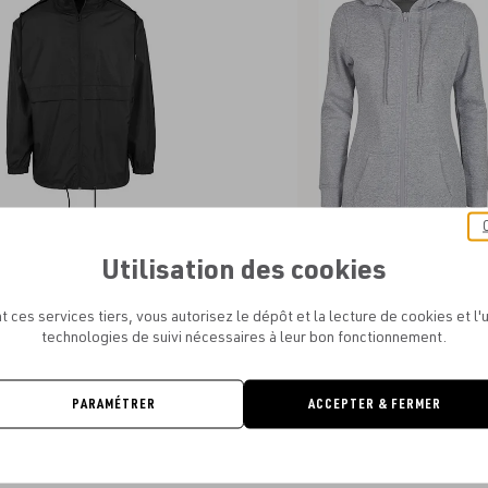
aux
favoris
Utilisation des cookies
OUR BRAND - NYLON WINDBREAKER
BUILD YOUR BRAND - LADIES' SWE
À PARTIR DE
14.46€
À PARTIR DE
20.75€
t ces services tiers, vous autorisez le dépôt et la lecture de cookies et l'u
technologies de suivi nécessaires à leur bon fonctionnement.
PARAMÉTRER
ACCEPTER & FERMER