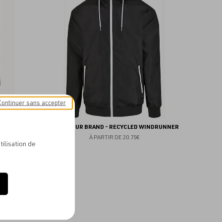
aux
aux
favoris
favoris
Continuer sans accepter
AT PARKA
BUILD YOUR BRAND - RECYCLED WINDRUNNER
À PARTIR DE
20.75€
tilisation de