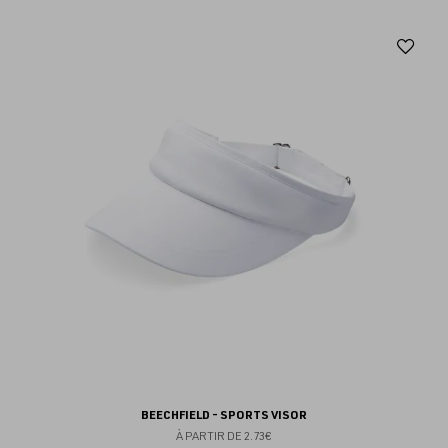
Aj
au
fav
BEECHFIELD - SPORTS VISOR
À PARTIR DE
2.73€