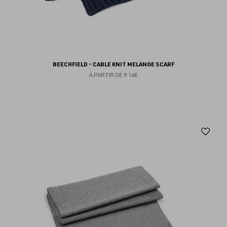
BEECHFIELD - CABLE KNIT MELANGE SCARF
À PARTIR DE
9.14€
Aj
au
fav