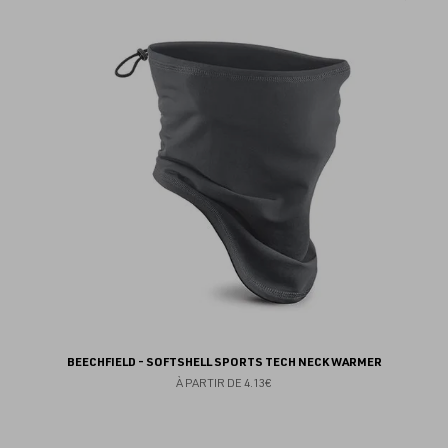
au
fav
BEECHFIELD - SOFTSHELL SPORTS TECH NECK WARMER
À PARTIR DE
4.13€