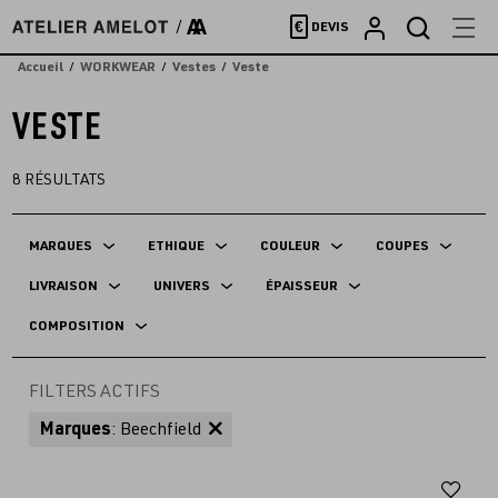
Accèder
€
DEVIS
directement
au
Accueil
WORKWEAR
Vestes
Veste
contenu
VESTE
8
RÉSULTATS
MARQUES
ETHIQUE
COULEUR
COUPES
LIVRAISON
UNIVERS
ÉPAISSEUR
COMPOSITION
FILTERS ACTIFS
Marques
: Beechfield
Aj