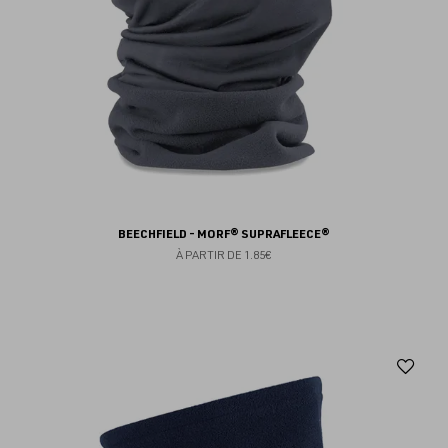
BEECHFIELD - MORF® SUPRAFLEECE®
À PARTIR DE
1.85€
Aj
au
fav