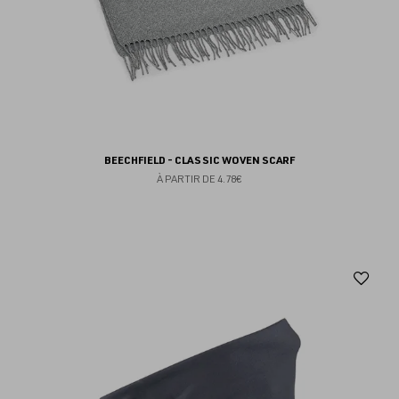
BEECHFIELD - CLASSIC WOVEN SCARF
À PARTIR DE
4.78€
Aj
au
fav