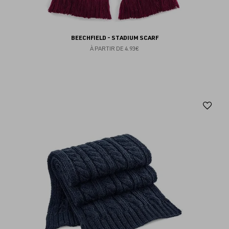
BEECHFIELD - STADIUM SCARF
À PARTIR DE
4.93€
Aj
au
fav