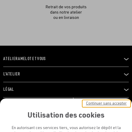
Retrait de vos produits
dans notre atelier
ou en livraison
ATELIER AMELOT ET VOUS
OUVRIR
LE
MENU
L'ATELIER
OUVRIR
LE
MENU
LÉGAL
OUVRIR
LE
RESTONS EN CONTACT ! ABONNEZ-VOUS À NOTRE
Continuer sans accepter
MENU
NEWSLETTER
Utilisation des cookies
E-mail
En autorisant ces services tiers, vous autorisez le dépôt et la
E