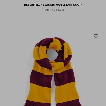
BEECHFIELD - CLASSIC WAFFLE KNIT SCARF
À PARTIR DE
6.05€
Aj
au
fav