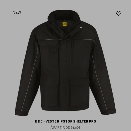
Aj
NEW
au
fav
B&C - VESTE RIPSTOP SHELTER PRO
À PARTIR DE
54.60€