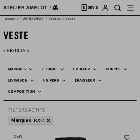
Accèder
€
DEVIS
directement
au
Accueil
WORKWEAR
Vestes
Veste
contenu
VESTE
2
RÉSULTATS
MARQUES
ETHIQUE
COULEUR
COUPES
LIVRAISON
UNIVERS
ÉPAISSEUR
COMPOSITION
FILTERS ACTIFS
Marques
: B&C
Aj
NEW